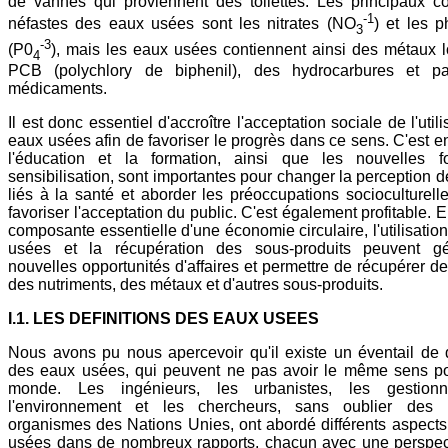
de vannes qui proviennent des toilettes. Les principaux co
-1
néfastes des eaux usées sont les nitrates (NO
) et les 
3
-3
(P0
), mais les eaux usées contiennent ainsi des métaux 
4
PCB (polychlory de biphenil), des hydrocarbures et pa
médicaments.
Il est donc essentiel d'accroître l'acceptation sociale de l'util
eaux usées afin de favoriser le progrès dans ce sens. C'est e
l'éducation et la formation, ainsi que les nouvelles 
sensibilisation, sont importantes pour changer la perception d
liés à la santé et aborder les préoccupations socioculturelle
favoriser l'acceptation du public. C'est également profitable. 
composante essentielle d'une économie circulaire, l'utilisatio
usées et la récupération des sous-produits peuvent g
nouvelles opportunités d'affaires et permettre de récupérer de
des nutriments, des métaux et d'autres sous-produits.
I.1. LES DEFINITIONS DES EAUX USEES
Nous avons pu nous apercevoir qu'il existe un éventail de d
des eaux usées, qui peuvent ne pas avoir le même sens po
monde. Les ingénieurs, les urbanistes, les gestion
l'environnement et les chercheurs, sans oublier des
organismes des Nations Unies, ont abordé différents aspect
usées dans de nombreux rapports, chacun avec une perspec