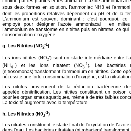
continu par les plantes et les animaux. L'azote ammoniacal e
sous deux formes en solution, l'ammoniac NH3 et l'ammo
dont les proportions relatives dépendent du pH et de la te
L'ammonium est souvent dominant ; c'est pourquoi, ce 
employé pour désigner l'azote ammoniacal ; en milieu
l'ammonium se transforme en nitrites puis en nitrates; ce qui 
consommation d'oxygène.
-1
g. Les Nitrites (NO
)
2
-
Les ions nitrites (NO
) sont un stade intermédiaire entre 
2
+
-1
(NH
) et les ions nitratent (NO
). Les bactéries ni
4
3
(nitrosomonas) transforment l'ammonium en nitrites. Cette opér
nécessite une forte consommation d'oxygène, est la nitratation
Les nitrites proviennent de la réduction bactérienne des
appelée dénitrification. Les nitrites constituent un poison
pour les organismes aquatiques, même à de très faibles conce
La toxicité augmente avec la température.
-1
h. Les Nitrates (N0
)
3
Les nitrates constituent le stade final de l'oxydation de l'azot
dans l'eau. Les bactéries nitratâtes (nitrobacters) transforment l