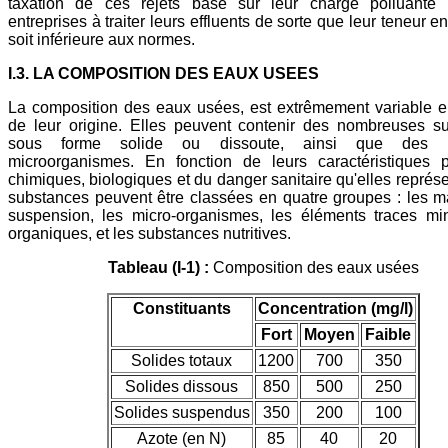
taxation de ces rejets basé sur leur charge polluante i
entreprises à traiter leurs effluents de sorte que leur teneur e
soit inférieure aux normes.
I.3. LA COMPOSITION DES EAUX USEES
La composition des eaux usées, est extrêmement variable e
de leur origine. Elles peuvent contenir des nombreuses s
sous forme solide ou dissoute, ainsi que des 
microorganismes. En fonction de leurs caractéristiques p
chimiques, biologiques et du danger sanitaire qu'elles représe
substances peuvent être classées en quatre groupes : les m
suspension, les micro-organismes, les éléments traces mi
organiques, et les substances nutritives.
Tableau (I-1) :
Composition des eaux usées
Constituants
Concentration (mg/l)
Fort
Moyen
Faible
Solides totaux
1200
700
350
Solides dissous
850
500
250
Solides suspendus
350
200
100
Azote (en N)
85
40
20