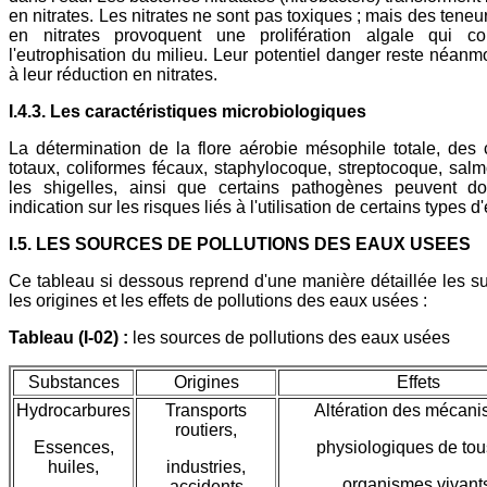
en nitrates. Les nitrates ne sont pas toxiques ; mais des tene
en nitrates provoquent une prolifération algale qui co
l'eutrophisation du milieu. Leur potentiel danger reste néanmo
à leur réduction en nitrates.
I.4.3. Les caractéristiques microbiologiques
La détermination de la flore aérobie mésophile totale, des 
totaux, coliformes fécaux, staphylocoque, streptocoque, salm
les shigelles, ainsi que certains pathogènes peuvent d
indication sur les risques liés à l'utilisation de certains types d
I.5. LES SOURCES DE POLLUTIONS DES EAUX USEES
Ce tableau si dessous reprend d'une manière détaillée les s
les origines et les effets de pollutions des eaux usées :
Tableau (I-02) :
les sources de pollutions des eaux usées
Substances
Origines
Effets
Hydrocarbures
Transports
Altération des mécan
routiers,
Essences,
physiologiques de tou
huiles,
industries,
organismes vivant
accidents