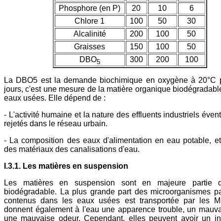
Phosphore (en P)
20
10
6
Chlore 1
100
50
30
Alcalinité
200
100
50
Graisses
150
100
50
DBO
300
200
100
5
La DBO5 est la demande biochimique en oxygène à 20°C 
jours, c'est une mesure de la matière organique biodégradabl
eaux usées. Elle dépend de :
- L'activité humaine et la nature des effluents industriels éve
rejetés dans le réseau urbain.
- La composition des eaux d'alimentation en eau potable, et
des matériaux des canalisations d'eau.
I.3.1. Les matières en suspension
Les matières en suspension sont en majeure partie 
biodégradable. La plus grande part des microorganismes p
contenus dans les eaux usées est transportée par les M
donnent également à l'eau une apparence trouble, un mauva
une mauvaise odeur. Cependant, elles peuvent avoir un in