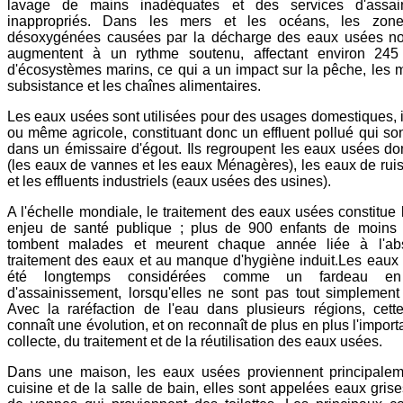
lavage de mains inadéquates et des services d'assai
inappropriés. Dans les mers et les océans, les zon
désoxygénées causées par la décharge des eaux usées non
augmentent à un rythme soutenu, affectant environ 24
d'écosystèmes marins, ce qui a un impact sur la pêche, les
subsistance et les chaînes alimentaires.
Les eaux usées sont utilisées pour des usages domestiques, i
ou même agricole, constituant donc un effluent pollué qui son
dans un émissaire d'égout. Ils regroupent les eaux usées d
(les eaux de vannes et les eaux Ménagères), les eaux de rui
et les effluents industriels (eaux usées des usines).
A l'échelle mondiale, le traitement des eaux usées constitue 
enjeu de santé publique ; plus de 900 enfants de moins
tombent malades et meurent chaque année liée à l'a
traitement des eaux et au manque d'hygiène induit.Les eaux
été longtemps considérées comme un fardeau en
d'assainissement, lorsqu'elles ne sont pas tout simplement
Avec la raréfaction de l'eau dans plusieurs régions, cette
connaît une évolution, et on reconnaît de plus en plus l'impor
collecte, du traitement et de la réutilisation des eaux usées.
Dans une maison, les eaux usées proviennent principalem
cuisine et de la salle de bain, elles sont appelées eaux gris