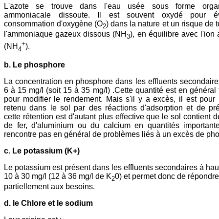
L'azote se trouve dans l'eau usée sous forme orga
ammoniacale dissoute. Il est souvent oxydé pour év
consommation d'oxygène (O
) dans la nature et un risque de t
2
l'ammoniaque gazeux dissous (NH
), en équilibre avec l'io
3
+
(NH
).
4
b. Le phosphore
La concentration en phosphore dans les effluents secondaire
6 à 15 mg/l (soit 15 à 35 mg/l) .Cette quantité est en général 
pour modifier le rendement. Mais s'il y a excès, il est pour l
retenu dans le sol par des réactions d'adsorption et de préc
cette rétention est d'autant plus effective que le sol contient
de fer, d'aluminium ou du calcium en quantités important
rencontre pas en général de problèmes liés à un excès de ph
c. Le potassium (K+)
Le potassium est présent dans les effluents secondaires à hau
10 à 30 mg/l (12 à 36 mg/l de K
0) et permet donc de répondre
2
partiellement aux besoins.
d. le Chlore et le sodium