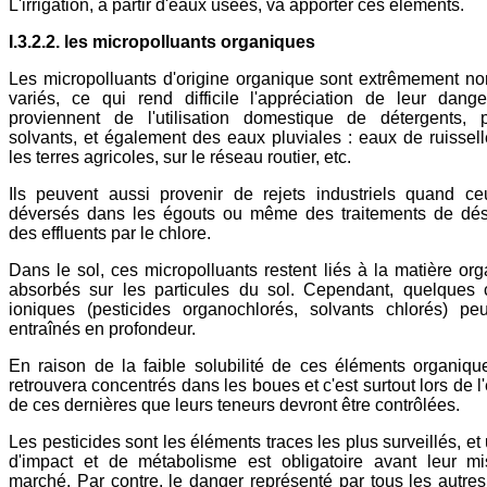
L'irrigation, à partir d'eaux usées, va apporter ces éléments.
I.3.2.2. les micropolluants organiques
Les micropolluants d'origine organique sont extrêmement n
variés, ce qui rend difficile l'appréciation de leur danger
proviennent de l'utilisation domestique de détergents, p
solvants, et également des eaux pluviales : eaux de ruissel
les terres agricoles, sur le réseau routier, etc.
Ils peuvent aussi provenir de rejets industriels quand ce
déversés dans les égouts ou même des traitements de dési
des effluents par le chlore.
Dans le sol, ces micropolluants restent liés à la matière or
absorbés sur les particules du sol. Cependant, quelques
ioniques (pesticides organochlorés, solvants chlorés) pe
entraînés en profondeur.
En raison de la faible solubilité de ces éléments organiqu
retrouvera concentrés dans les boues et c'est surtout lors de 
de ces dernières que leurs teneurs devront être contrôlées.
Les pesticides sont les éléments traces les plus surveillés, e
d'impact et de métabolisme est obligatoire avant leur mi
marché. Par contre, le danger représenté par tous les autres