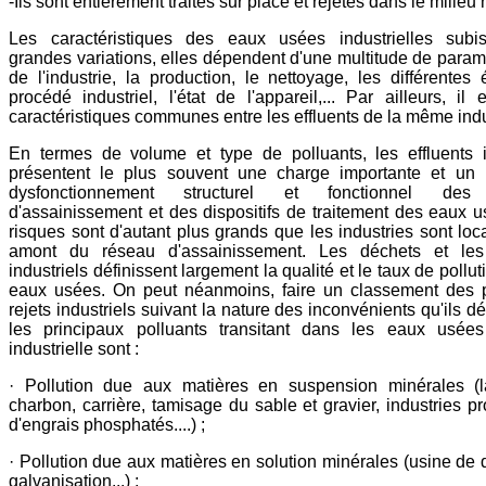
-Ils sont entièrement traités sur place et rejetés dans le milieu 
Les caractéristiques des eaux usées industrielles subi
grandes variations, elles dépendent d'une multitude de param
de l'industrie, la production, le nettoyage, les différentes
procédé
industriel, l'état de l'appareil,... Par ailleurs, il
caractéristiques communes entre les effluents de la même indu
En termes de volume et type de polluants, les effluents i
présentent le plus souvent une charge importante et un 
dysfonctionnement structurel et fonctionnel des
d'assainissement et des dispositifs de traitement des eaux 
risques sont d'autant plus grands que les industries sont loc
amont du réseau d'assainissement. Les déchets et les 
industriels définissent largement la qualité et le taux de pollu
eaux usées. On peut néanmoins, faire un classement des p
rejets industriels suivant la nature des inconvénients qu'ils d
les principaux polluants transitant dans les eaux usées 
industrielle sont :
· Pollution due aux matières en suspension minérales (
charbon, carrière, tamisage du sable et gravier, industries pr
d'engrais phosphatés....) ;
· Pollution due aux matières en solution minérales (usine de
galvanisation...) ;