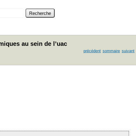
miques au sein de l’uac
précédent
sommaire
suivant