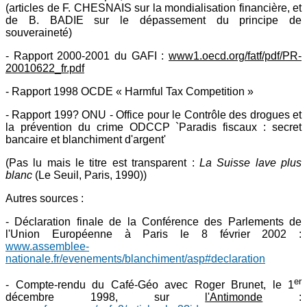
(articles de F. CHESNAIS sur la mondialisation financière, et
de B. BADIE sur le dépassement du principe de
souveraineté)
- Rapport 2000-2001 du GAFI :
www1.oecd.org/fatf/pdf/PR-
20010622_fr.pdf
- Rapport 1998 OCDE « Harmful Tax Competition »
- Rapport 199? ONU - Office pour le Contrôle des drogues et
la prévention du crime ODCCP `Paradis fiscaux : secret
bancaire et blanchiment d'argent'
(Pas lu mais le titre est transparent :
La Suisse lave plus
blanc
(Le Seuil, Paris, 1990))
Autres sources :
- Déclaration finale de la Conférence des Parlements de
l'Union Européenne à Paris le 8 février 2002 :
www.assemblee-
nationale.fr/evenements/blanchiment/asp#declaration
er
- Compte-rendu du Café-Géo avec Roger Brunet, le 1
décembre 1998, sur
l'Antimonde
: