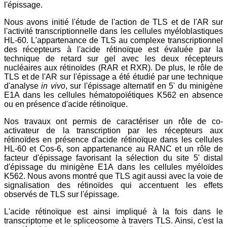
l'épissage.
Nous avons initié l'étude de l'action de TLS et de l'AR sur
l'activité transcriptionnelle dans les cellules myéloblastiques
HL-60. L'appartenance de TLS au complexe transcriptionnel
des récepteurs à l'acide rétinoïque est évaluée par la
technique de retard sur gel avec les deux récepteurs
nucléaires aux rétinoïdes (RAR et RXR). De plus, le rôle de
TLS et de l'AR sur l'épissage a été étudié par une technique
d'analyse
in vivo
, sur l'épissage alternatif en 5' du minigène
E1A dans les cellules hématopoïétiques K562 en absence
ou en présence d'acide rétinoïque.
Nos travaux ont permis de caractériser un rôle de co-
activateur de la transcription par les récepteurs aux
rétinoïdes en présence d'acide rétinoïque dans les cellules
HL-60 et Cos-6, son appartenance au RANC et un rôle de
facteur d'épissage favorisant la sélection du site 5' distal
d'épissage du minigène E1A dans les cellules myéloïdes
K562. Nous avons montré que TLS agit aussi avec la voie de
signalisation des rétinoïdes qui accentuent les effets
observés de TLS sur l'épissage.
L'acide rétinoïque est ainsi impliqué à la fois dans le
transcriptome et le spliceosome à travers TLS. Ainsi, c'est la