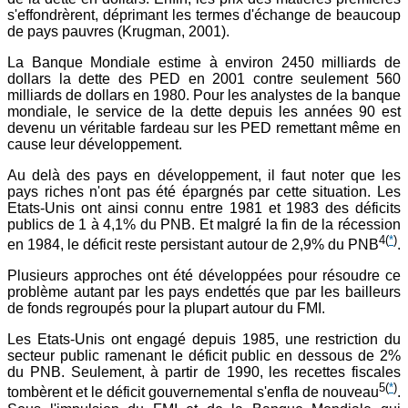
s'effondrèrent, déprimant les termes d'échange de beaucoup
de pays pauvres (Krugman, 2001).
La Banque Mondiale estime à environ 2450 milliards de
dollars la dette des PED en 2001 contre seulement 560
milliards de dollars en 1980. Pour les analystes de la banque
mondiale, le service de la dette depuis les années 90 est
devenu un véritable fardeau sur les PED remettant même en
cause leur développement.
Au delà des pays en développement, il faut noter que les
pays riches n'ont pas été épargnés par cette situation. Les
Etats-Unis ont ainsi connu entre 1981 et 1983 des déficits
publics de 1 à 4,1% du PNB. Et malgré la fin de la récession
4
(
*
)
en 1984, le déficit reste persistant autour de 2,9% du PNB
.
Plusieurs approches ont été développées pour résoudre ce
problème autant par les pays endettés que par les bailleurs
de fonds regroupés pour la plupart autour du FMI.
Les Etats-Unis ont engagé depuis 1985, une restriction du
secteur public ramenant le déficit public en dessous de 2%
du PNB. Seulement, à partir de 1990, les recettes fiscales
5
(
*
)
tombèrent et le déficit gouvernemental s'enfla de nouveau
.