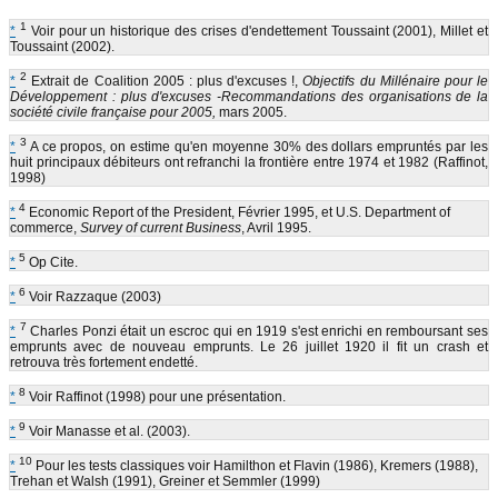
1
*
Voir pour un historique des crises d'endettement Toussaint (2001), Millet et
Toussaint (2002).
2
*
Extrait de Coalition 2005 : plus d'excuses !,
Objectifs du Millénaire pour le
Développement : plus d'excuses -Recommandations des organisations de la
société civile française pour 2005,
mars 2005.
3
*
A ce propos, on estime qu'en moyenne 30% des dollars empruntés par les
huit principaux débiteurs ont refranchi la frontière entre 1974 et 1982 (Raffinot,
1998)
4
*
Economic Report of the President, Février 1995, et U.S. Department of
commerce,
Survey of current Business
, Avril 1995.
5
*
Op Cite.
6
*
Voir Razzaque (2003)
7
*
Charles Ponzi était un escroc qui en 1919 s'est enrichi en remboursant ses
emprunts avec de nouveau emprunts. Le 26 juillet 1920 il fit un crash et
retrouva très fortement endetté.
8
*
Voir Raffinot (1998) pour une présentation.
9
*
Voir Manasse et al. (2003).
10
*
Pour les tests classiques voir Hamilthon et Flavin (1986), Kremers (1988),
Trehan et Walsh (1991), Greiner et Semmler (1999)