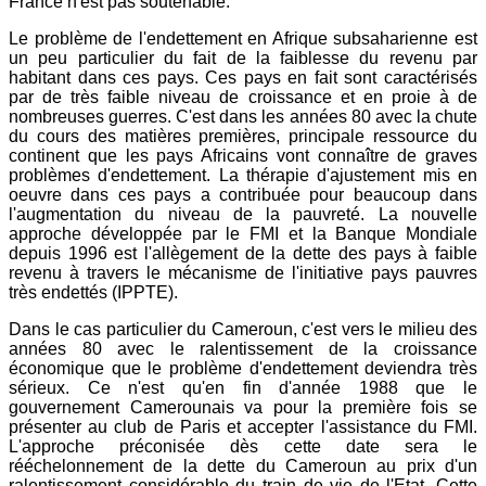
France n'est pas soutenable.
Le problème de l'endettement en Afrique subsaharienne est
un peu particulier du fait de la faiblesse du revenu par
habitant dans ces pays. Ces pays en fait sont caractérisés
par de très faible niveau de croissance et en proie à de
nombreuses guerres. C'est dans les années 80 avec la chute
du cours des matières premières, principale ressource du
continent que les pays Africains vont connaître de graves
problèmes d'endettement. La thérapie d'ajustement mis en
oeuvre dans ces pays a contribuée pour beaucoup dans
l'augmentation du niveau de la pauvreté. La nouvelle
approche développée par le FMI et la Banque Mondiale
depuis 1996 est l'allègement de la dette des pays à faible
revenu à travers le mécanisme de l'initiative pays pauvres
très endettés (IPPTE).
Dans le cas particulier du Cameroun, c'est vers le milieu des
années 80 avec le ralentissement de la croissance
économique que le problème d'endettement deviendra très
sérieux. Ce n'est qu'en fin d'année 1988 que le
gouvernement Camerounais va pour la première fois se
présenter au club de Paris et accepter l'assistance du FMI.
L'approche préconisée dès cette date sera le
rééchelonnement de la dette du Cameroun au prix d'un
ralentissement considérable du train de vie de l'Etat. Cette