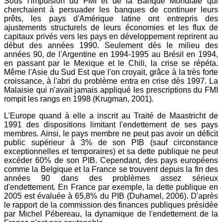
Sous l'impulsion du FMI et de la Banque Mondiale qui
cherchaient à persuader les banques de continuer leurs
prêts, les pays d'Amérique latine ont entrepris des
ajustements structurels de leurs économies et les flux de
capitaux privés vers les pays en développement reprirent au
début des années 1990. Seulement dès le milieu des
années 90, de l'Argentine en 1994-1995 au Brésil en 1994,
en passant par le Mexique et le Chili, la crise se répéta.
Même l'Asie du Sud Est que l'on croyait, grâce à la très forte
croissance, à l'abri du problème entra en crise dès 1997. La
Malaisie qui n'avait jamais appliqué les prescriptions du FMI
rompit les rangs en 1998 (Krugman, 2001).
L'Europe quand à elle a inscrit au Traité de Maastricht de
1991 des dispositions limitant l'endettement de ses pays
membres. Ainsi, le pays membre ne peut pas avoir un déficit
public supérieur à 3% de son PIB (sauf circonstance
exceptionnelles et temporaires) et sa dette publique ne peut
excéder 60% de son PIB. Cependant, des pays européens
comme la Belgique et la France se trouvent depuis la fin des
années 90 dans des problèmes assez sérieux
d'endettement. En France par exemple, la dette publique en
2005 est évaluée à 65,8% du PIB (Duhamel, 2006). D'après
le rapport de la commission des finances publiques présidée
par Michel Pébereau, la dynamique de l'endettement de la