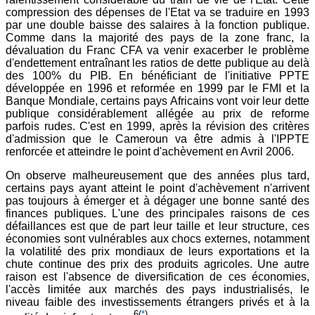
compression des dépenses de l'Etat va se traduire en 1993
par une double baisse des salaires à la fonction publique.
Comme dans la majorité des pays de la zone franc, la
dévaluation du Franc CFA va venir exacerber le problème
d'endettement entraînant les ratios de dette publique au delà
des 100% du PIB. En bénéficiant de l'initiative PPTE
développée en 1996 et reformée en 1999 par le FMI et la
Banque Mondiale, certains pays Africains vont voir leur dette
publique considérablement allégée au prix de reforme
parfois rudes. C'est en 1999, après la révision des critères
d'admission que le Cameroun va être admis à l'IPPTE
renforcée et atteindre le point d'achèvement en Avril 2006.
On observe malheureusement que des années plus tard,
certains pays ayant atteint le point d'achèvement n'arrivent
pas toujours à émerger et à dégager une bonne santé des
finances publiques. L'une des principales raisons de ces
défaillances est que de part leur taille et leur structure, ces
économies sont vulnérables aux chocs externes, notamment
la volatilité des prix mondiaux de leurs exportations et la
chute continue des prix des produits agricoles. Une autre
raison est l'absence de diversification de ces économies,
l'accès limitée aux marchés des pays industrialisés, le
niveau faible des investissements étrangers privés et à la
6
(
*
)