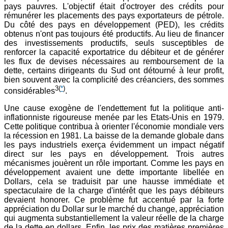
pays pauvres. L'objectif était d'octroyer des crédits pour
rémunérer les placements des pays exportateurs de pétrole.
Du côté des pays en développement (PED), les crédits
obtenus n'ont pas toujours été productifs. Au lieu de financer
des investissements productifs, seuls susceptibles de
renforcer la capacité exportatrice du débiteur et de générer
les flux de devises nécessaires au remboursement de la
dette, certains dirigeants du Sud ont détourné à leur profit,
bien souvent avec la complicité des créanciers, des sommes
3
(
*
)
considérables
.
Une cause exogène de l'endettement fut la politique anti-
inflationniste rigoureuse menée par les Etats-Unis en 1979.
Cette politique contribua à orienter l'économie mondiale vers
la récession en 1981. La baisse de la demande globale dans
les pays industriels exerça évidemment un impact négatif
direct sur les pays en développement. Trois autres
mécanismes jouèrent un rôle important. Comme les pays en
développement avaient une dette importante libellée en
Dollars, cela se traduisit par une hausse immédiate et
spectaculaire de la charge d'intérêt que les pays débiteurs
devaient honorer. Ce problème fut accentué par la forte
appréciation du Dollar sur le marché du change, appréciation
qui augmenta substantiellement la valeur réelle de la charge
de la dette en dollars. Enfin, les prix des matières premières