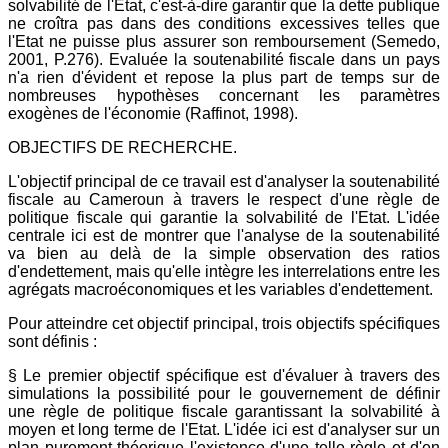
solvabilité de l'Etat, c'est-à-dire garantir que la dette publique
ne croîtra pas dans des conditions excessives telles que
l'Etat ne puisse plus assurer son remboursement (Semedo,
2001, P.276). Evaluée la soutenabilité fiscale dans un pays
n'a rien d'évident et repose la plus part de temps sur de
nombreuses hypothèses concernant les paramètres
exogènes de l'économie (Raffinot, 1998).
OBJECTIFS DE RECHERCHE.
L'objectif principal de ce travail est d'analyser la soutenabilité
fiscale au Cameroun à travers le respect d'une règle de
politique fiscale qui garantie la solvabilité de l'Etat. L'idée
centrale ici est de montrer que l'analyse de la soutenabilité
va bien au delà de la simple observation des ratios
d'endettement, mais qu'elle intègre les interrelations entre les
agrégats macroéconomiques et les variables d'endettement.
Pour atteindre cet objectif principal, trois objectifs spécifiques
sont définis :
§ Le premier objectif spécifique est d'évaluer à travers des
simulations la possibilité pour le gouvernement de définir
une règle de politique fiscale garantissant la solvabilité à
moyen et long terme de l'Etat. L'idée ici est d'analyser sur un
plan purement théorique l'existence d'une telle règle et d'en