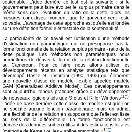
soutenable. L'idée derrière ce test est la suivante : si le
gouvernement peut faire évoluer le surplus primaire dans le
même sens que l'évolution du ratio de la dette, alors les
mesures correctives montrent que le gouvernement reste
solvable. L'avantage de cette approche est qu'elle est fondée
sur une définition formelle et testable de la soutenabilité.
La particularité de ce travail est l'utilisation d'une méthode
d'estimation non paramétrique qui ne présuppose pas la
forme fonctionnelle de la relation surplus primaire - ratio de la
dette publique. Les méthodes non paramétriques nous
permettrons de dériver la forme de la relation fonctionnelle
au Cameroun. Pour ce faire, nous allons utiliser les
développements récents en analyse statistique tels que
développé Hastie et Tibshirani (1990, 1993) qui élaborent
une nouvelle classe de modèle flexible appelée modèle
GAM (Generalized Additive Model). Ces développements
sont aujourd'hui rendus pratiques grâce au développement
11
(
*
)
de nouveaux logiciels tels que S plus et R for Windows
.
L'idée de base derrière cette classe de modèle est que l'on
ne spécifie aucune fonction paramétrique, mais on admet
une flexibilité de la relation en supposant que l'effet est lisse
au sens de la différentielle. La forme fonctionnelle est
dérivée des données soit en utilisant des estimations locales
12
(
*
)
(méthode de Kernel) ou les « spline smoothing »
.