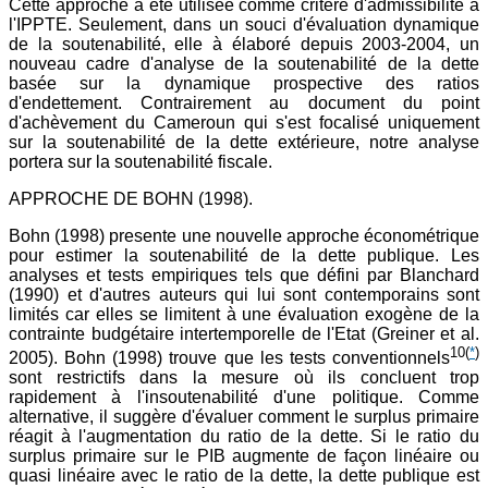
Cette approche à été utilisée comme critère d'admissibilité à
l'IPPTE. Seulement, dans un souci d'évaluation dynamique
de la soutenabilité, elle à élaboré depuis 2003-2004, un
nouveau cadre d'analyse de la soutenabilité de la dette
basée sur la dynamique prospective des ratios
d'endettement. Contrairement au document du point
d'achèvement du Cameroun qui s'est focalisé uniquement
sur la soutenabilité de la dette extérieure, notre analyse
portera sur la soutenabilité fiscale.
APPROCHE DE BOHN (1998).
Bohn (1998) presente une nouvelle approche économétrique
pour estimer la soutenabilité de la dette publique. Les
analyses et tests empiriques tels que défini par Blanchard
(1990) et d'autres auteurs qui lui sont contemporains sont
limités car elles se limitent à une évaluation exogène de la
contrainte budgétaire intertemporelle de l'Etat (Greiner et al.
10
(
*
)
2005). Bohn (1998) trouve que les tests conventionnels
sont restrictifs dans la mesure où ils concluent trop
rapidement à l'insoutenabilité d'une politique. Comme
alternative, il suggère d'évaluer comment le surplus primaire
réagit à l'augmentation du ratio de la dette. Si le ratio du
surplus primaire sur le PIB augmente de façon linéaire ou
quasi linéaire avec le ratio de la dette, la dette publique est