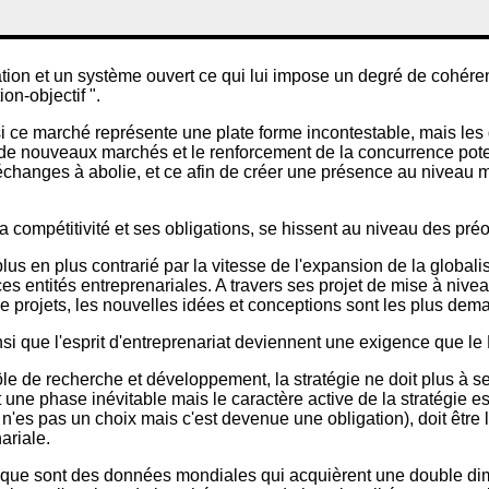
tion et un système ouvert ce qui lui impose un degré de cohérenc
on-objectif ".
si ce marché représente une plate forme incontestable, mais les
 de nouveaux marchés et le renforcement de la concurrence pote
es échanges à abolie, et ce afin de créer une présence au niveau
la compétitivité et ses obligations, se hissent au niveau des pr
s en plus contrarié par la vitesse de l'expansion de la globalis
 ces entités entreprenariales. A travers ses projet de mise à niv
e projets, les nouvelles idées et conceptions sont les plus dem
i que l'esprit d'entreprenariat deviennent une exigence que le 
e de recherche et développement, la stratégie ne doit plus à se s
une phase inévitable mais le caractère active de la stratégie est 
i n'es pas un choix mais c'est devenue une obligation), doit être 
ariale.
atégique sont des données mondiales qui acquièrent une double dim