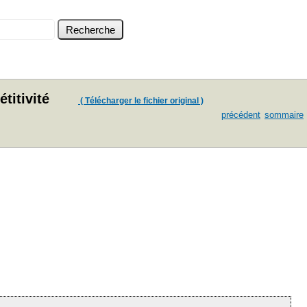
titivité
( Télécharger le fichier original )
précédent
sommaire