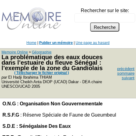
Rechercher sur le site:
Home
|
Publier un mémoire
|
Une page au hasard
Memoire Online
>
Géographie
La problématique des eaux douces
dans l'estuaire du fleuve Sénégal :
l'exemple de la zone du Gandiolais
précédent
( Télécharger le fichier original )
sommaire
par
El Hadji Ibrahima THIAM
suivant
Université Cheikh Anta DIOP (UCAD) Dakar - DEA chaire
UNESCO/UCAD 2005
O.N.G : Organisation Non Gouvernementale
R.S.F.G
: Réserve Spéciale de Faune de Gueumbeul
S.D.E : Sénégalaise Des Eaux