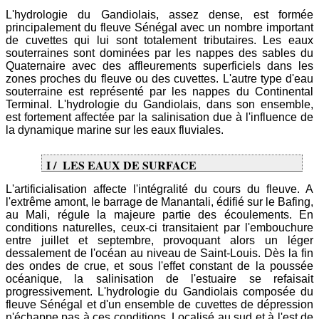
L'hydrologie du Gandiolais, assez dense, est formée
principalement du fleuve Sénégal avec un nombre important
de cuvettes qui lui sont totalement tributaires. Les eaux
souterraines sont dominées par les nappes des sables du
Quaternaire avec des affleurements superficiels dans les
zones proches du fleuve ou des cuvettes. L'autre type d'eau
souterraine est représenté par les nappes du Continental
Terminal. L'hydrologie du Gandiolais, dans son ensemble,
est fortement affectée par la salinisation due à l'influence de
la dynamique marine sur les eaux fluviales.
I / LES EAUX DE SURFACE
L'artificialisation affecte l'intégralité du cours du fleuve. A
l'extrême amont, le barrage de Manantali, édifié sur le Bafing,
au Mali, régule la majeure partie des écoulements. En
conditions naturelles, ceux-ci transitaient par l'embouchure
entre juillet et septembre, provoquant alors un léger
dessalement de l'océan au niveau de Saint-Louis. Dès la fin
des ondes de crue, et sous l'effet constant de la poussée
océanique, la salinisation de l'estuaire se refaisait
progressivement. L'hydrologie du Gandiolais composée du
fleuve Sénégal et d'un ensemble de cuvettes de dépression
n'échappe pas à ces conditions. Localisé au sud et à l'est de