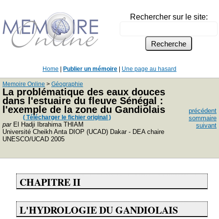
Rechercher sur le site:
Home
|
Publier un mémoire
|
Une page au hasard
Memoire Online
>
Géographie
La problématique des eaux douces
dans l'estuaire du fleuve Sénégal :
l'exemple de la zone du Gandiolais
précédent
( Télécharger le fichier original )
sommaire
par
El Hadji Ibrahima THIAM
suivant
Université Cheikh Anta DIOP (UCAD) Dakar - DEA chaire
UNESCO/UCAD 2005
CHAPITRE II
L'HYDROLOGIE DU GANDIOLAIS