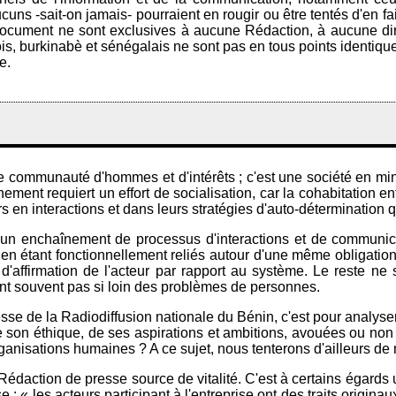
cuns -sait-on jamais- pourraient en rougir ou être tentés d'en fa
cument ne sont exclusives à aucune Rédaction, à aucune dire
s, burkinabè et sénégalais ne sont pas en tous points identiques,
e.
communauté d'hommes et d'intérêts ; c'est une société en miniat
ment requiert un effort de socialisation, car la cohabitation ent
n interactions et dans leurs stratégies d'auto-détermination qui 
rs un enchaînement de processus d'interactions et de communi
t en étant fonctionnellement reliés autour d'une même obligation
l d'affirmation de l'acteur par rapport au système. Le reste n
ont souvent pas si loin des problèmes de personnes.
e de la Radiodiffusion nationale du Bénin, c'est pour analyser 
son éthique, de ses aspirations et ambitions, avouées ou non ! 
organisations humaines ? A ce sujet, nous tenterons d'ailleurs de
 Rédaction de presse source de vitalité. C'est à certains égard
: « les acteurs participant à l'entreprise ont des traits originaux 