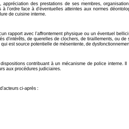
l, appréciation des prestations de ses membres, organisatio
 à l'ordre face à d'éventuelles atteintes aux normes déontologi
lure de cuisine interne.
ucun rapport avec l'affrontement physique ou un éventuel bellici
tés d'intérêts, de querelles de clochers, de tiraillements, ou d
 ce qui est source potentielle de mésentente, de dysfonctionneme
spositions contribuant à un mécanisme de police interne. Il pou
urs aux procédures judiciaires.
'acteurs ci-après :