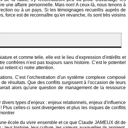
ire une affaire personnelle. Mais non! A ceux-là, nous tenons à
ction ou à un pays. Si les témoignages recueillis auprès de
 force est de reconnaître qu'en revanche, ils sont très voisins
ure et comme telle, elle est le lieu d'expression d'intérêts et
re confrères n'est pas toujours sans histoire. C'est le potentiel
retient ici notre attention.
cations. C'est l'orchestration d'un système complexe composé
 de résultats. Que des conflits surgissent à l'occasion de leurs
e serait alors qu'une question de management de la ressource
divers types d'enjeux : enjeux relationnels, enjeux d'influence
Plus celles-ci sont divergentes et plus les risques de conflits
 montrer
s une école du
vivre ensemble
et ce que Claude JAMEUX dit de
: leur histoire, leur culture, les valeurs auxquelles ils aspirent,