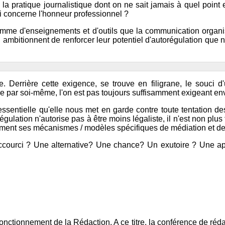
 la pratique journalistique dont on ne sait jamais à quel point e
ui concerne l'honneur professionnel ?
la somme d'enseignements et d'outils que la communication org
 ambitionnent de renforcer leur potentiel d'autorégulation que 
ne. Derrière cette exigence, se trouve en filigrane, le souci 
e par soi-même, l'on est pas toujours suffisamment exigeant e
 essentielle qu'elle nous met en garde contre toute tentation d
orégulation n'autorise pas à être moins légaliste, il n'est non p
ement ses mécanismes / modèles spécifiques de médiation et de
n raccourci ? Une alternative? Une chance? Un exutoire ? Une
fonctionnement de la Rédaction. A ce titre, la conférence de réda