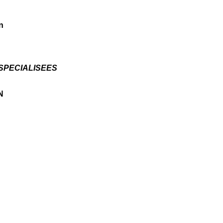
n
SPECIALISEES
N