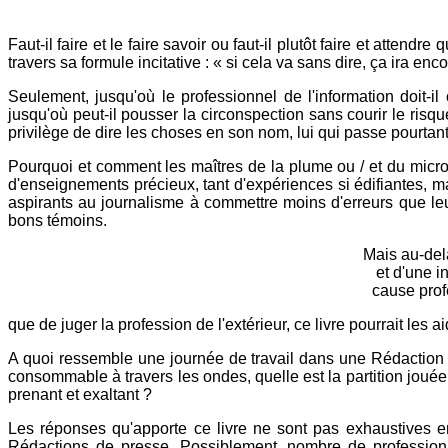
Faut-il faire et le faire savoir ou faut-il plutôt faire et att
travers sa formule incitative : « si cela va sans dire, ça ira enc
Seulement, jusqu'où le professionnel de l'information doit-i
jusqu'où peut-il pousser la circonspection sans courir le risqu
privilège de dire les choses en son nom, lui qui passe pourtant
Pourquoi et comment les maîtres de la plume ou / et du micro do
d'enseignements précieux, tant d'expériences si édifiantes, ma
aspirants au journalisme à commettre moins d'erreurs que leu
bons témoins.
Mais au-delà
et d'une i
cause prof
que de juger la profession de l'extérieur, ce livre pourrait les 
A quoi ressemble une journée de travail dans une Rédaction ? 
consommable à travers les ondes, quelle est la partition jouée
prenant et exaltant ?
Les réponses qu'apporte ce livre ne sont pas exhaustives enc
Rédactions de presse. Possiblement, nombre de professionn