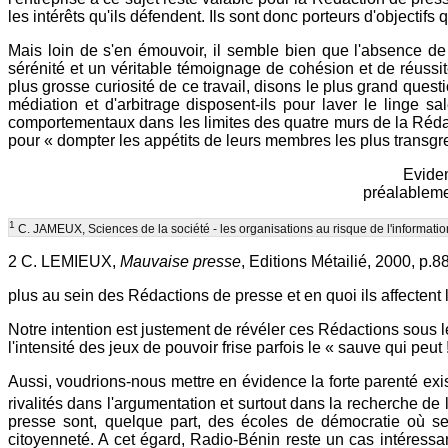
les intérêts qu'ils défendent. Ils sont donc porteurs d'objectif
Mais loin de s'en émouvoir, il semble bien que l'absence 
sérénité et un véritable témoignage de cohésion et de réussite
plus grosse curiosité de ce travail, disons le plus grand ques
médiation et d'arbitrage disposent-ils pour laver le linge 
comportementaux dans les limites des quatre murs de la Rédac
pour « dompter les appétits de leurs membres les plus transgre
Evidem
préalablemen
1
C. JAMEUX, Sciences de la société - les organisations au risque de l'information
2 C. LEMIEUX,
Mauvaise presse
, Editions Métailié, 2000, p.8
plus au sein des Rédactions de presse et en quoi ils affectent
Notre intention est justement de révéler ces Rédactions sous le
l'intensité des jeux de pouvoir frise parfois le « sauve qui peut !
Aussi, voudrions-nous mettre en évidence la forte parenté exis
rivalités dans l'argumentation et surtout dans la recherche 
presse sont, quelque part, des écoles de démocratie où se c
citoyenneté. A cet égard, Radio-Bénin reste un cas intéressant 