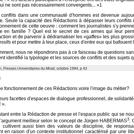
s qui ne sont pas nécessairement convergents... »1
de conflits dans une communauté d'hommes est devenue aujourd
. Seule la capacité des Rédactions à dépasser leurs conflits int
tionnement de cette oeuvre : comment les journalistes s'y prennen
sale en famille ? Quel est le secret de ces armes qui leur pe
tion et de parvenir à dédramatiser les «gaffes» les plus grossi
ssifs et pour mettre à leur place, ceux d'entre eux qui bafouent
ment, nous ne répondrons pas à ce faisceau de questions san
t identifié la typologie et les sources de conflits et des sujets q
, Presses Universitaires du Mirail, octobre 1994, p 43
8
 le fonctionnement de ces Rédactions voire l'image du métier?
urs facettes d'espaces de dialogue professionnel, de solidarité 
 ».
tant entre la Rédaction de presse et l'espace public qui se nour
3
de l'argument meilleur selon le concept de Jürgen HABERMAS
. 
ultivent aussi bien des valeurs de discipline, de responsabi
en raison d'un contexte institutionnel caractérisé par une libér