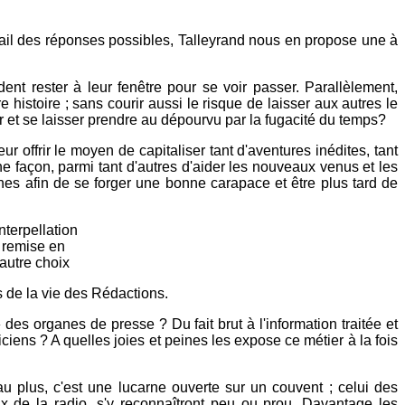
ventail des réponses possibles, Talleyrand nous en propose une à
ent rester à leur fenêtre pour se voir passer. Parallèlement,
 histoire ; sans courir aussi le risque de laisser aux autres le
ier et se laisser prendre au dépourvu par la fugacité du temps?
r offrir le moyen de capitaliser tant d'aventures inédites, tant
ne façon, parmi tant d'autres d'aider les nouveaux venus et les
nes afin de se forger une bonne carapace et être plus tard de
nterpellation
e remise en
autre choix
es de la vie des Rédactions.
es organes de presse ? Du fait brut à l'information traitée et
iens ? A quelles joies et peines les expose ce métier à la fois
au plus, c'est une lucarne ouverte sur un couvent ; celui des
 de la radio, s'y reconnaîtront peu ou prou. Davantage les