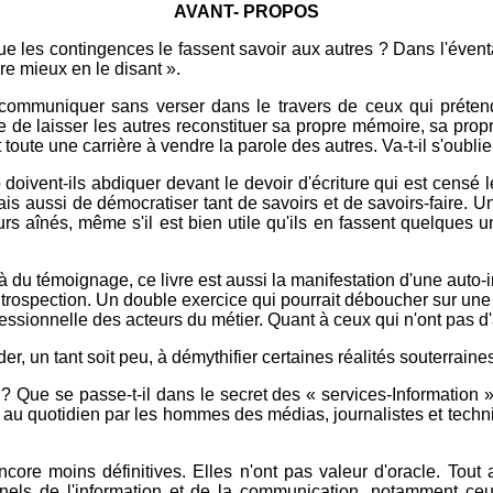
AVANT- PROPOS
endre que les contingences le fassent savoir aux autres ? Dans l'é
ore mieux en le disant ».
l communiquer sans verser dans le travers de ceux qui prétend
e de laisser les autres reconstituer sa propre mémoire, sa propre
 toute une carrière à vendre la parole des autres. Va-t-il s'oubl
ivent-ils abdiquer devant le devoir d'écriture qui est censé leu
is aussi de démocratiser tant de savoirs et de savoirs-faire. U
rs aînés, même s'il est bien utile qu'ils en fassent quelques u
 du témoignage, ce livre est aussi la manifestation d'une auto-i
ntrospection. Un double exercice qui pourrait déboucher sur un
essionnelle des acteurs du métier. Quant à ceux qui n'ont pas d'
aider, un tant soit peu, à démythifier certaines réalités souterrain
Que se passe-t-il dans le secret des « services-Information » d
 au quotidien par les hommes des médias, journalistes et technic
ore moins définitives. Elles n'ont pas valeur d'oracle. Tout 
els de l'information et de la communication, notamment ceux