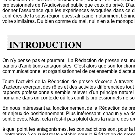
professionnels de l'Audiovisuel public que ceux du privé. D'au
donner l'assurance que les expériences évoquées dans ce do
confrères de la sous-région ouest-africaine, notamment béninoi
voire similaires. Du bien comme du mal, nul n'en a le monopol
INTRODUCTION
On n'y pense pas et pourtant ! La Rédaction de presse est une 
parfois d'ambitions antagonistes. C'est alors que son fonctionne
communicationnel et organisationnel de cet ensemble d'acteurs e
Toute l'activité de la Rédaction de presse s'exerce à trave
d'acteurs exerçant des rôles et des activités différenciées tou
rapports professionnels semble relever d'un principe nature
humaine dans un contexte où les conflits professionnels ne s
En nous intéressant au fonctionnement de la Rédaction de press
et enjeux de positionnement. Plus intéressant, chacun y va de 
sont élevés. Mais, cela n'est-il pas plutôt dans la nature des 
à quel point les antagonismes, les contradictions sont pour la
l'entreprise à ce sujet reste valable pour la Rédaction de presse 