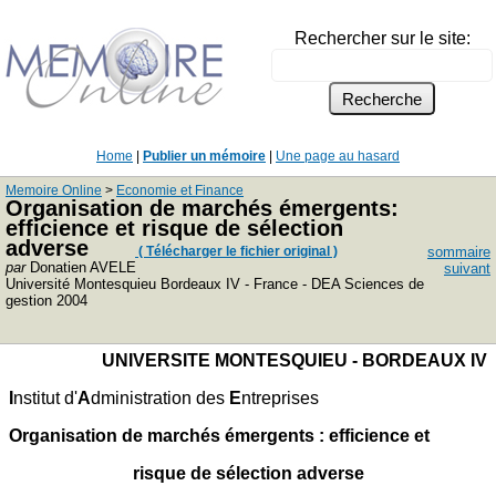
Rechercher sur le site:
Home
|
Publier un mémoire
|
Une page au hasard
Memoire Online
>
Economie et Finance
Organisation de marchés émergents:
efficience et risque de sélection
adverse
( Télécharger le fichier original )
sommaire
par
Donatien AVELE
suivant
Université Montesquieu Bordeaux IV - France - DEA Sciences de
gestion 2004
UNIVERSITE MONTESQUIEU - BORDEAUX IV
I
nstitut d'
A
dministration des
E
ntreprises
Organisation de marchés émergents : efficience et
risque de sélection adverse