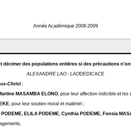
Année Académique 2008-2009
ut décimer des populations entières si des précautions n'o
ALEXANDRE LAO - LAO
DEDICACE
us-Christ
;
artine MASAMBA ELONO
, pour leur affection indicible et le
EKE
, pour leur soutien moral et matériel ;
rd PODEME, ELILA PODEME, Cynthia PODEME, Fonsia M
ragements,