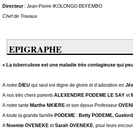
Directeur
: Jean-Pierre IKOLONGO BEFEMBO
Chef de Travaux
EPIGRAPHE
« La tuberculose est une maladie très contagieuse qui pe
A notre
DIEU
qui seul est digne de gloire et d'adoration en
Jés
A nos très chers parents
ALEXENDRE PODEME LE SAY
et
M
A notre tante
Marthe NKIERE
et son époux Professeur
OVEN
A toute la grande famille
PODEME
:
Betty PODEME, Guelo
A
Noemie OVENEKE
et
Sarah OVENEKE
, pour leurs encou