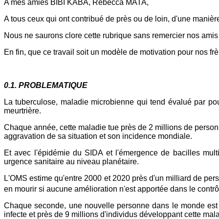
A mes amies BIBI KABA, Rébecca MATA,
A tous ceux qui ont contribué de près ou de loin, d'une manière o
Nous ne saurons clore cette rubrique sans remercier nos amis 
En fin, que ce travail soit un modèle de motivation pour nos frè
0.1. PROBLEMATIQUE
La tuberculose, maladie microbienne qui tend évalué par pou
meurtrière.
Chaque année, cette maladie tue près de 2 millions de person
aggravation de sa situation et son incidence mondiale.
Et avec l'épidémie du SIDA et l'émergence de bacilles multi
urgence sanitaire au niveau planétaire.
L'OMS estime qu'entre 2000 et 2020 près d'un milliard de pers
en mourir si aucune amélioration n'est apportée dans le contrôl
Chaque seconde, une nouvelle personne dans le monde est in
infecte et près de 9 millions d'individus développant cette mal