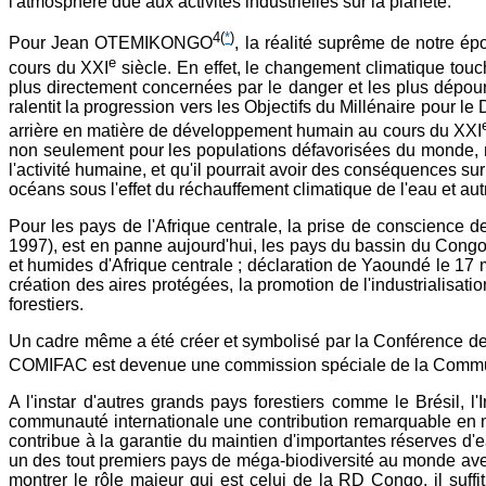
l'atmosphère due aux activités industrielles sur la planète.
4
(
*
)
Pour Jean OTEMIKONGO
, la réalité suprême de notre 
e
cours du XXI
siècle. En effet, le changement climatique touc
plus directement concernées par le danger et les plus dépourvu
ralentit la progression vers les Objectifs du Millénaire pour 
arrière en matière de développement humain au cours du XXI
non seulement pour les populations défavorisées du monde, ma
l'activité humaine, et qu'il pourrait avoir des conséquences sur 
océans sous l'effet du réchauffement climatique de l'eau et au
Pour les pays de l'Afrique centrale, la prise de conscien
1997), est en panne aujourd'hui, les pays du bassin du Congo 
et humides d'Afrique centrale ; déclaration de Yaoundé le 17 
création des aires protégées, la promotion de l'industrialisa
forestiers.
Un cadre même a été créer et symbolisé par la Conférence de
COMIFAC est devenue une commission spéciale de la Commu
A l'instar d'autres grands pays forestiers comme le Brésil
communauté internationale une contribution remarquable en m
contribue à la garantie du maintien d'importantes réserves d'
un des tout premiers pays de méga-biodiversité au monde av
montrer le rôle majeur qui est celui de la RD Congo, il suf