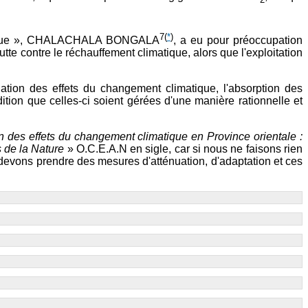
2
7
(
*
)
limatique », CHALACHALA BONGALA
, a eu pour préoccupation
te contre le réchauffement climatique, alors que l'exploitation
nuation des effets du changement climatique, l'absorption des
ition que celles-ci soient gérées d'une manière rationnelle et
tion des effets du changement climatique en Province orientale :
 de la Nature
» O.C.E.A.N en sigle, car si nous ne faisons rien
evons prendre des mesures d'atténuation, d'adaptation et ces