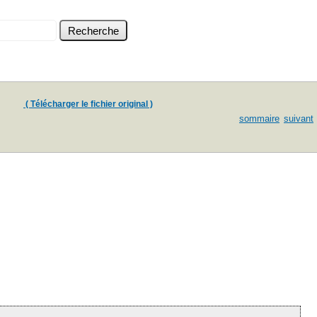
( Télécharger le fichier original )
sommaire
suivant