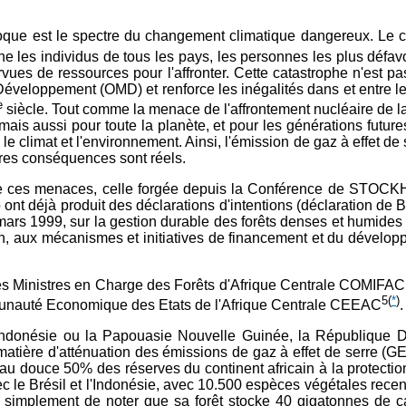
époque est le spectre du changement climatique dangereux. Le
he les individus de tous les pays, les personnes les plus défa
es de ressources pour l'affronter. Cette catastrophe n'est pas 
le Développement (OMD) et renforce les inégalités dans et entre l
e
siècle. Tout comme la menace de l'affrontement nucléaire de l
is aussi pour toute la planète, et pour les générations futures
le climat et l'environnement. Ainsi, l'émission de gaz à effet de 
tres conséquences sont réels.
ce de ces menaces, celle forgée depuis la Conférence de ST
ont déjà produit des déclarations d'intentions (déclaration de
mars 1999, sur la gestion durable des forêts denses et humides
tion, aux mécanismes et initiatives de financement et du dévelop
s Ministres en Charge des Forêts d'Afrique Centrale COMIFAC en
5
(
*
)
nauté Economique des Etats de l'Afrique Centrale CEEAC
.
, l'Indonésie ou la Papouasie Nouvelle Guinée, la République 
atière d'atténuation des émissions de gaz à effet de serre (GE
eau douce 50% des réserves du continent africain à la protectio
ec le Brésil et l'Indonésie, avec 10.500 espèces végétales re
fit simplement de noter que sa forêt stocke 40 gigatonnes de