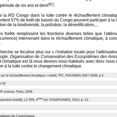
6
(
*
)
 période de six ans et demi
.
êts de la RD Congo dans la lutte contre le réchauffement c
ent 57% de forêt de bassin du Congo peuvent participer à la lut
on de la biodiversité, la pollution, la désertification,...
es forêts remplissent les fonctions diverses telles que l'atté
ccurrence) intervenant dans le réchauffement climatique, à cond
.
herche se focalise plus sur «
l'initiative locale pour l'atténua
igle, Organisation de Conservation des Ecosystèmes des Amis
 climatique est là nous devons nous habitués avec donc nous d
on à la lutte contre le changement climatique.
 sur le réchauffement climatique
» inédit, TFC, FD/UNIKIS 2007-2008, p.4
H 30'
DP science, Paris, 2009
ème
oppement
(Inédit), L2 SPA, 4
éd. FSSAP/UNIKIS, 2010, p- 13.
imatiques de Copenhague.