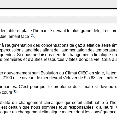
déniable et place l'humanité devant le plus grand défi, il est p
1
(
*
)
ctuellement face
.
r à l'augmentation des concentrations de gaz à effet de serre ém
ercussions tangibles allant de l'augmentation des températures
équentes. Si nous ne faisons rien, le changement climatique en
s premières et d'autres ressources vitales donc la vie. Cela a
ter gouvernement sur l'Evolution du Climat GIEC en sigle, la tem
 2100 et le niveau de mer devrait s'élever de 9 à 88 centimètr
mantes. C'est pourquoi le problème du climat est devenu une
2
(
*
)
 courir
.
abilité du changement climatique qui serait attribuable à 
 c'est certain que nous sommes tous responsables, d'ailleurs l'
voquer un changement climatique majeur dont les conséquences