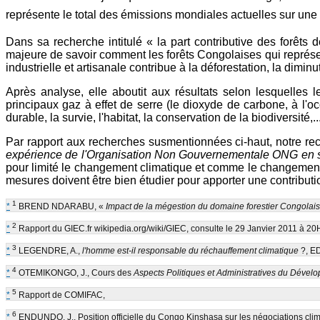
représente le total des émissions mondiales actuelles sur une
Dans sa recherche intitulé « la part contributive des for
majeure de savoir comment les forêts Congolaises qui représent
industrielle et artisanale contribue à la déforestation, la diminuti
Après analyse, elle aboutit aux résultats selon lesquelles l
principaux gaz à effet de serre (le dioxyde de carbone, à l'o
durable, la survie, l'habitat, la conservation de la biodiversité,..
Par rapport aux recherches susmentionnées ci-haut, notre rec
expérience de l'Organisation Non Gouvernementale ONG en s
pour limité le changement climatique et comme le changement
mesures doivent être bien étudier pour apporter une contributi
1
*
BREND NDARABU, «
Impact de la mégestion du domaine forestier Congolais
2
*
Rapport du GIEC.fr wikipedia.org/wiki/GIEC, consulte le 29 Janvier 2011 à 20
3
*
LEGENDRE, A.,
l'homme est-il responsable du réchauffement climatique
?, E
4
*
OTEMIKONGO, J., Cours des
Aspects Politiques et Administratives du Dével
5
*
Rapport de COMIFAC,
6
*
ENDUNDO, J., Position officielle du Congo Kinshasa sur les négociations cl