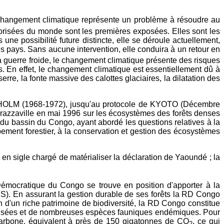
 changement climatique représente un problème à résoudre au
vorisées du monde sont les premières exposées. Elles sont les
une possibilité future distincte, elle se déroule actuellement,
es pays. Sans aucune intervention, elle conduira à un retour en
a guerre froide, le changement climatique présente des risques
. En effet, le changement climatique est essentiellement dû à
serre, la fonte massive des calottes glaciaires, la dilatation des
OCKHOLM (1968-1972), jusqu'au protocole de KYOTO (Décembre
 Brazzaville en mai 1996 sur les écosystèmes des forêts denses
 du bassin du Congo, ayant abordé les questions relatives à la
pement forestier, à la conservation et gestion des écosystèmes
 sigle chargé de matérialiser la déclaration de Yaoundé ; la
Démocratique du Congo se trouve en position d'apporter à la
S). En assurant la gestion durable de ses forêts la RD Congo
n d'un riche patrimoine de biodiversité, la RD Congo constitue
censées et de nombreuses espèces fauniques endémiques. Pour
 carbone, équivalent à près de 150 gigatonnes de CO
, ce qui