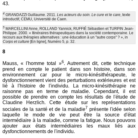
43.
4
GRANDAZZI Guillaume. 2011.
Les acteurs du soin. Le cure et le care
, texte
introductif, CEMU, Université de Caen.
5
MARCELLINI Anne, ROLLAND Yannick, RUFFIÉ Sébastien et TURPIN Jean-
Philippe. 2000. « Itinéraires thérapeutiques dans la société contemporaine. Le
recours aux thérapies alternatives : une éducation à un "autre corps" ? », in
Corps et culture
[En ligne], Numéro 5, p. 32.
8
6
Mauss, « l'homme total »
. Autrement dit, cette technique
prend en compte le patient dans son histoire, dans son
environnement car pour le micro-kinésithérapeute, le
dysfonctionnement vient des perturbations extérieures et est
lié à l'histoire de l'individu. La micro-kinésithérapie ne
raisonne pas en terme de maladie. Cependant, il est
possible de prendre en compte les résultats de l'étude de
Claudine Herzlich. Cette étude sur les représentations
7
sociales de la santé et de la maladie
présente l'idée selon
laquelle le mode de vie peut être la source d'état
intermédiaire à la maladie, comme la fatigue. Nous pouvons
ajouter aux états intermédiaires les maux liés aux
dysfonctionnements de l'individu.