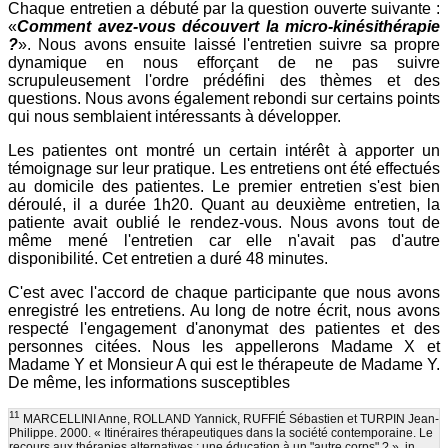
Chaque entretien a débuté par la question ouverte suivante :
«
Comment avez-vous découvert la micro-kinésithérapie
?
». Nous avons ensuite laissé l'entretien suivre sa propre
dynamique en nous efforçant de ne pas suivre
scrupuleusement l'ordre prédéfini des thèmes et des
questions. Nous avons également rebondi sur certains points
qui nous semblaient intéressants à développer.
Les patientes ont montré un certain intérêt à apporter un
témoignage sur leur pratique. Les entretiens ont été effectués
au domicile des patientes. Le premier entretien s'est bien
déroulé, il a durée 1h20. Quant au deuxième entretien, la
patiente avait oublié le rendez-vous. Nous avons tout de
même mené l'entretien car elle n'avait pas d'autre
disponibilité. Cet entretien a duré 48 minutes.
C'est avec l'accord de chaque participante que nous avons
enregistré les entretiens. Au long de notre écrit, nous avons
respecté l'engagement d'anonymat des patientes et des
personnes citées. Nous les appellerons Madame X et
Madame Y et Monsieur A qui est le thérapeute de Madame Y.
De même, les informations susceptibles
11
MARCELLINI Anne, ROLLAND Yannick, RUFFIÉ Sébastien et TURPIN Jean-
Philippe. 2000. « Itinéraires thérapeutiques dans la société contemporaine. Le
recours aux thérapies alternatives : une éducation à un "autre corps" ? », in