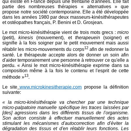
qui existe en France depuis une trentaine d'années. Elle fait
partie des nombreuses thérapies « alternatives » que
propose notre société contemporaine. Elle a été développée
dans les années 1980 par deux masseurs-kinésithérapeutes
et ostéopathes français, P. Benini et D. Grosjean.
Le mot micro-kinésithérapie vient de trois mots grecs :
micro
(petit),
kinesis
(mouvement), et
therapeuein
(soigner) et
signifie à la fois soigner par le petit mouvement mais aussi
12
rétablir les micro-mouvements du corps
afin de redonner la
santé. Le thérapeute accepte alors de donner un soin afin
d'aider temporairement une personne à retrouver ce qu'elle a
perdu. « Ainsi le mot micro-kinésithérapie exprime dans sa
composition même à la fois le contenu et l'esprit de cette
13
méthode »
.
Le site
www.microkinesitherapie.com
propose la définition
suivante:
« la micro-kinésithérapie va chercher par une technique
micro-palpatoire manuelle spécifique les traces laissées par
[des] agressions dans les différents tissus de l'organisme.
Son action consiste à effectuer manuellement des actes
stimulant les mécanismes d'autocorrection afin d'éviter la
dégradation des tissus et d'en rétablir leurs fonctions. Les