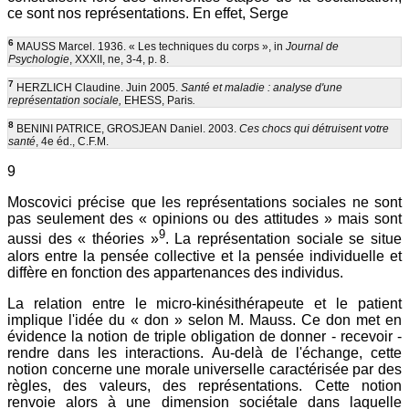
ce sont nos représentations. En effet, Serge
6
MAUSS Marcel. 1936. « Les techniques du corps », in
Journal de
Psychologie
, XXXII, ne, 3-4, p. 8.
7
HERZLICH Claudine. Juin 2005.
Santé et maladie : analyse d'une
représentation sociale,
EHESS, Paris
.
8
BENINI PATRICE, GROSJEAN Daniel. 2003.
Ces chocs qui détruisent votre
santé
, 4e éd., C.F.M.
9
Moscovici précise que les représentations sociales ne sont
pas seulement des « opinions ou des attitudes » mais sont
9
aussi des « théories »
. La représentation sociale se situe
alors entre la pensée collective et la pensée individuelle et
diffère en fonction des appartenances des individus.
La relation entre le micro-kinésithérapeute et le patient
implique l'idée du « don » selon M. Mauss. Ce don met en
évidence la notion de triple obligation de donner - recevoir -
rendre dans les interactions. Au-delà de l'échange, cette
notion concerne une morale universelle caractérisée par des
règles, des valeurs, des représentations. Cette notion
renvoie alors à une dimension sociétale dans laquelle