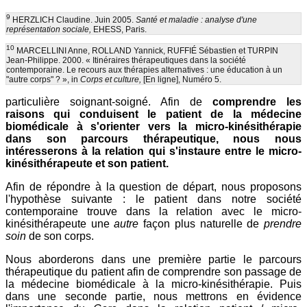
9
HERZLICH Claudine. Juin 2005.
Santé et maladie : analyse d'une
représentation sociale,
EHESS, Paris.
10
MARCELLINI Anne, ROLLAND Yannick, RUFFIÉ Sébastien et TURPIN
Jean-Philippe. 2000. « Itinéraires thérapeutiques dans la société
contemporaine. Le recours aux thérapies alternatives : une éducation à un
"autre corps" ? », in
Corps et culture,
[En ligne], Numéro 5.
particulière soignant-soigné. Afin de
comprendre les
raisons qui conduisent le patient de la médecine
biomédicale à s'orienter vers la micro-kinésithérapie
dans son parcours thérapeutique, nous nous
intéresserons à la relation qui s'instaure entre le micro-
kinésithérapeute et son patient.
Afin de répondre à la question de départ, nous proposons
l'hypothèse suivante : le patient dans notre société
contemporaine trouve dans la relation avec le micro-
kinésithérapeute une
autre
façon plus naturelle de
prendre
soin
de son corps.
Nous aborderons dans une première partie le parcours
thérapeutique du patient afin de comprendre son passage de
la médecine biomédicale à la micro-kinésithérapie. Puis
dans une seconde partie, nous mettrons en évidence