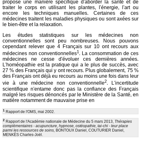
propose une manière spécifique d'aborder la santé et de
traiter le corps en utilisant les plantes, l'énergie, l'art ou
encore les techniques manuelles. Certaines de ces
médecines traitent les maladies physiques ou sont axées sur
le bien-être et la relaxation.
Les études statistiques sur les médecines non
conventionnelles sont peu nombreuses. Nous pouvons
cependant relever que 4 Français sur 10 ont recours aux
1
médecines non conventionnelles
. La consommation de ces
médecines ne cesse d'évoluer ces dernières années.
L'homéopathie est la pratique qui a le plus de succès, avec
27 % des Français qui y ont recours. Plus globalement, 75 %
des Français ont déjà eu recours au moins une fois dans leur
2
vie à une médecine non conventionnelle
. L'incertitude
scientifique n'entame donc pas la confiance des Français
malgré les risques dénoncés par le Ministère de la Santé, en
matière notamment de mauvaise prise en
1
Rapport de l'OMS, mai 2002.
2
Rapport de l'Académie nationale de Médecine du 5 mars 2013,
Thérapies
complémentaires - acupuncture, hypnose, ostéopathie, tai-chi - leur place
parmi les ressources de soins,
BONTOUX Daniel, COUTURIER Daniel,
MENKÈS Charles-Joël.