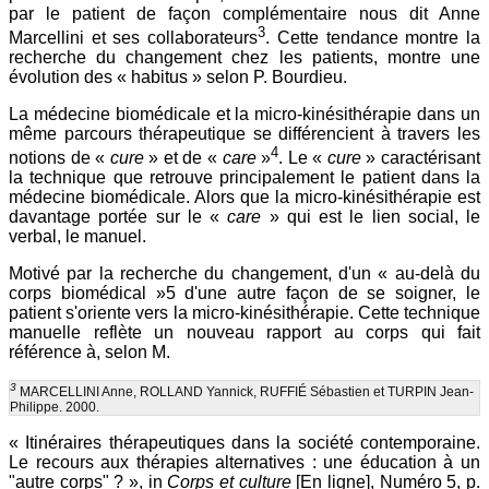
par le patient de façon complémentaire nous dit Anne
3
Marcellini et ses collaborateurs
. Cette tendance montre la
recherche du changement chez les patients, montre une
évolution des « habitus » selon P. Bourdieu.
La médecine biomédicale et la micro-kinésithérapie dans un
même parcours thérapeutique se différencient à travers les
4
notions de «
cure
» et de «
care
»
. Le «
cure
» caractérisant
la technique que retrouve principalement le patient dans la
médecine biomédicale. Alors que la micro-kinésithérapie est
davantage portée sur le «
care
» qui est le lien social, le
verbal, le manuel.
Motivé par la recherche du changement, d'un « au-delà du
corps biomédical »5 d'une autre façon de se soigner, le
patient s'oriente vers la micro-kinésithérapie. Cette technique
manuelle reflète un nouveau rapport au corps qui fait
référence à, selon M.
3
MARCELLINI Anne, ROLLAND Yannick, RUFFIÉ Sébastien et TURPIN Jean-
Philippe. 2000.
« Itinéraires thérapeutiques dans la société contemporaine.
Le recours aux thérapies alternatives : une éducation à un
"autre corps" ? », in
Corps et culture
[En ligne], Numéro 5, p.