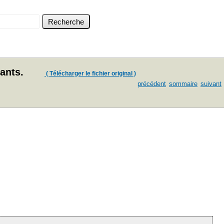
ants.
( Télécharger le fichier original )
précédent
sommaire
suivant