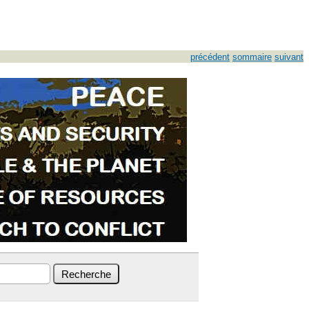
précédent
sommaire
suivant