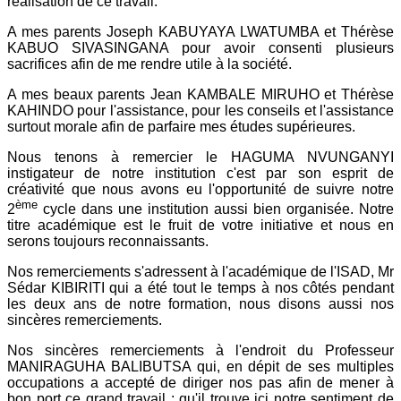
réalisation de ce travail.
A mes parents Joseph KABUYAYA LWATUMBA et Thérèse
KABUO SIVASINGANA pour avoir consenti plusieurs
sacrifices afin de me rendre utile à la société.
A mes beaux parents Jean KAMBALE MIRUHO et Thérèse
KAHINDO pour l'assistance, pour les conseils et l'assistance
surtout morale afin de parfaire mes études supérieures.
Nous tenons à remercier le HAGUMA NVUNGANYI
instigateur de notre institution c'est par son esprit de
créativité que nous avons eu l'opportunité de suivre notre
ème
2
cycle dans une institution aussi bien organisée. Notre
titre académique est le fruit de votre initiative et nous en
serons toujours reconnaissants.
Nos remerciements s'adressent à l'académique de l'ISAD, Mr
Sédar KIBIRITI qui a été tout le temps à nos côtés pendant
les deux ans de notre formation, nous disons aussi nos
sincères remerciements.
Nos sincères remerciements à l'endroit du Professeur
MANIRAGUHA BALIBUTSA qui, en dépit de ses multiples
occupations a accepté de diriger nos pas afin de mener à
bon port ce grand travail ; qu'il trouve ici notre sentiment de