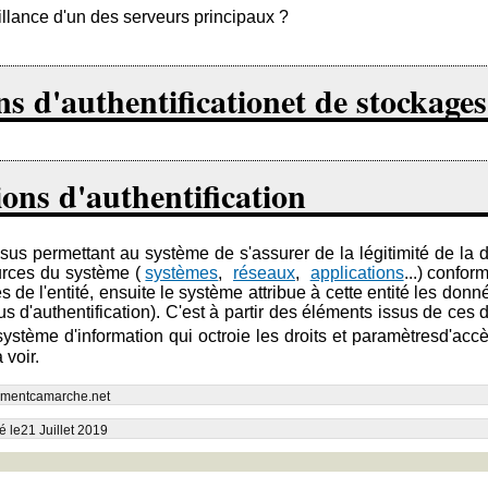
llance d'un des serveurs principaux ?
ions d'authentificationet de stockag
tions d'authentification
ssus permettant au système de s'assurer de la légitimité de la 
sources du système (
systèmes
,
réseaux
,
applications
...) confo
s de l'entité, ensuite le système attribue à cette entité les donn
ssus d'authentification). C'est à partir des éléments issus de c
 système d'information qui octroie les droits et paramètresd'acc
 voir.
Commentcamarche.net
 le21 Juillet 2019