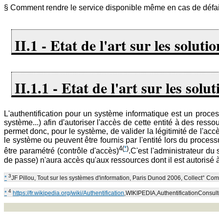
§ Comment rendre le service disponible même en cas de défai
II.1 - Etat de l'art sur les solut
II.1.1 - Etat de l'art sur les solu
L'authentification pour un système informatique est un proce
système...) afin d'autoriser l'accès de cette entité à des res
permet donc, pour le système, de valider la légitimité de l'accè
le système ou peuvent être fournis par l'entité lors du proce
4
(
*
)
être paramétré (contrôle d'accès)
.C'est l'administrateur du
de passe) n'aura accès qu'aux ressources dont il est autorisé à
3
*
JF Pillou, Tout sur les systèmes d'information, Paris Dunod 2006, Collect° 
4
*
https://fr.wikipedia.org/wiki/Authentification
,WIKIPEDIA,AuthentificationConsulté