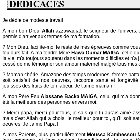
DEDICACES
Je dédie ce modeste travail :
À mon bon Dieu,
Allah
azzawadjal, le seigneur de l'univers, 
permis d'arriver aux termes de ma formation.
? Mon Dieu, facilite-moi le reste de mes épreuves comme vous
toujours fait. À ma tendre Mère
Hawa Oumar MAIGA
, celle q
la vie, m'a toujours soutenu dans les moments difficiles et n'a 
cessé de me témoigner son amour maternel malgré tous mes c
? Maman chérie, Amazone des temps modernes, femme battan
soit satisfait de nos oeuvres, t'accorde santé et longévité
jouisses des fruits de ton labeur. Je t'aime maman !
À mon Père Feu
Alassane Backa MAIGA
, celui qui m'a donn
été la meilleure des personnes envers moi.
? Merci papa, merci pour tous, je sais que tu aurais aimé ass
mais c'est Allah qui a choisi le meilleur pour toi, qu'il soit sat
oeuvres. Je t'aime Papa !
À mes Parents, plus particulièrement
Moussa Kambessou 