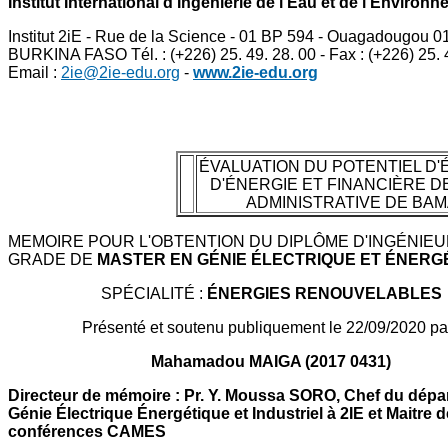
Institut International d'Ingénierie de l'Eau et de l'Environ
Institut 2iE - Rue de la Science - 01 BP 594 - Ouagadougou 01
BURKINA FASO Tél. : (+226) 25. 49. 28. 00 - Fax : (+226) 25. 4
Email :
2ie@2ie-edu.org
-
www.2ie-edu.org
ÉVALUATION DU POTENTIEL D
D'ÉNERGIE ET FINANCIÈRE DE
ADMINISTRATIVE DE BA
MEMOIRE POUR L'OBTENTION DU DIPLÔME D'INGÉNIEU
GRADE DE
MASTER EN GÉNIE ÉLECTRIQUE ET ÉNERG
SPÉCIALITÉ :
ÉNERGIES RENOUVELABLES
Présenté et soutenu publiquement le 22/09/2020 par
Mahamadou MAIGA (2017 0431)
Directeur de mémoire : Pr. Y. Moussa SORO, Chef du dépa
Génie Électrique Énergétique et Industriel à 2IE et Maitre d
conférences CAMES