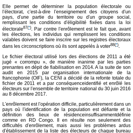
Elle permet de déterminer la population électorale ou
l'électorat, c'est-à-dire l'enseignement des citoyens d'un
pays, d'une partie du territoire ou d'un groupe social,
remplissant les conditions d'éligibilité fixées dans la loi
87
(
*
)
électorale
. Par contre l'enrôlement est le fait que, avant
les élections, les individus qui remplissent les conditions
valables doivent se faire inscrire sur les registres électoraux
88
(
*
)
dans les circonscriptions où ils sont appelés à voter
.
Le fichier électoral utilisé lors des élections de 2011 a été
jugé « corrompu », de manière inanime par les parties
prenantes en dépit de fiabilisation en 2014. A la suite de son
audit en 2015 par organisation internationale de la
francophonie (OIF), la CENI a décidé de la refonte totale du
fichier de 2011 et a par conséquenceidentifié et enrôlé les
électeurs sur l'ensemble de territoire national du 30 juin 2016
au 8 décembre 2017.
L'enrôlement est l'opération difficile, particulièrement dans un
pays où l'identification de la population est défiante et la
définition des lieux de résidenceinsuffisammentdéfinie
comme en RD Congo. Il en résulte non seulement des
difficultés d'enrôlement, mais aussi les problèmes ardus
d'établissement de la liste des électeurs de chaque bureau