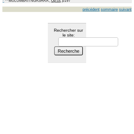
*
MULUMBATI NGASHA A.,
Op.cit
, p197
précédent
sommaire
suivant
Rechercher sur
le site: