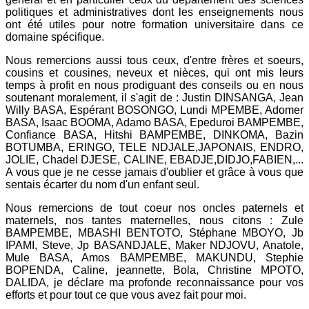
politiques et administratives dont les enseignements nous
ont été utiles pour notre formation universitaire dans ce
domaine spécifique.
Nous remercions aussi tous ceux, d'entre frères et soeurs,
cousins et cousines, neveux et nièces, qui ont mis leurs
temps à profit en nous prodiguant des conseils ou en nous
soutenant moralement, il s'agit de : Justin DINSANGA, Jean
Willy BASA, Espérant BOSONGO, Lundi MPEMBE, Adomer
BASA, Isaac BOOMA, Adamo BASA, Epeduroi BAMPEMBE,
Confiance BASA, Hitshi BAMPEMBE, DINKOMA, Bazin
BOTUMBA, ERINGO, TELE NDJALE,JAPONAIS, ENDRO,
JOLIE, Chadel DJESE, CALINE, EBADJE,DIDJO,FABIEN,...
A vous que je ne cesse jamais d'oublier et grâce à vous que
sentais écarter du nom d'un enfant seul.
Nous remercions de tout coeur nos oncles paternels et
maternels, nos tantes maternelles, nous citons : Zule
BAMPEMBE, MBASHI BENTOTO, Stéphane MBOYO, Jb
IPAMI, Steve, Jp BASANDJALE, Maker NDJOVU, Anatole,
Mule BASA, Amos BAMPEMBE, MAKUNDU, Stephie
BOPENDA, Caline, jeannette, Bola, Christine MPOTO,
DALIDA, je déclare ma profonde reconnaissance pour vos
efforts et pour tout ce que vous avez fait pour moi.