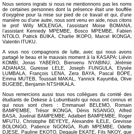
Nous serions ingrats si nous ne mentionnons pas les noms
de certaines personnes dont la présence était une bouffée
d'oxygène pour la mise sur pied de ce travail et qui, d'une
manière ou d'une autre, nous sont venu en aide, nous citons
le prof Willy MOLENGA, l'assistant Moise BOMANA,
l'assistant Kennedy MPEMBE, Bosco MPEMBE, Fabien
NTOLO, Patrick BUIKA, Charlie IKOPO, Marcel IKONGA,
Valentin ITUKU.
A vous nos compagnons de lutte, avec qui nous avons
partagé le beau et le mauvais moment à la KASAPA: Liévin
KOMBI, Jonas YABERO, Bienvenu NYABINU, Jérémie
ADIANASI, Guresse LELE, Joseph FUNGULA, Elysée
LUMBALA, François LENA, Zera BAYA, Pascal BOPE,
Emma MUTEB, Toussait MAKAL, Yannick Kayumba, Olive
BUGEBE, Benjamin NTSHIKALA.
Nous remercions aussi tous nos collègues du comité des
étudiants de Dekese à Lubumbashi qui nous ont connus et
qui nous sont chers : Emmanuel BELEMO, Romain
BAMPEMBE, Trésor IKONGA, Dénis NSANGO, Alfred
BASA, Juvénal BAMPEMBE, Adalbert BAMPEMBE, Roger
MFUTU, Christophe BEYEYE, Alexandre ILELE, Grevisse
BOLONGO, Patience NGONGA, Ruth MPEMBE, Odette
DJESE, Pauline EKOTO, Degaule EKATE, Fils NKOY, que