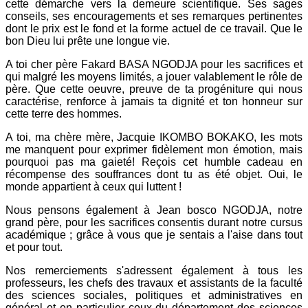
cette démarche vers la demeure scientifique. Ses sages
conseils, ses encouragements et ses remarques pertinentes
dont le prix est le fond et la forme actuel de ce travail. Que le
bon Dieu lui prête une longue vie.
A toi cher père Fakard BASA NGODJA pour les sacrifices et
qui malgré les moyens limités, a jouer valablement le rôle de
père. Que cette oeuvre, preuve de ta progéniture qui nous
caractérise, renforce à jamais ta dignité et ton honneur sur
cette terre des hommes.
A toi, ma chère mère, Jacquie IKOMBO BOKAKO, les mots
me manquent pour exprimer fidèlement mon émotion, mais
pourquoi pas ma gaieté! Reçois cet humble cadeau en
récompense des souffrances dont tu as été objet. Oui, le
monde appartient à ceux qui luttent !
Nous pensons également à Jean bosco NGODJA, notre
grand père, pour les sacrifices consentis durant notre cursus
académique ; grâce à vous que je sentais a l'aise dans tout
et pour tout.
Nos remerciements s'adressent également à tous les
professeurs, les chefs des travaux et assistants de la faculté
des sciences sociales, politiques et administratives en
général et en particulier ceux du département des sciences