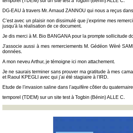
temporel (TDEM) sur un site test à Togbin (Bénin) ALLE C.
DG-EAU à travers Mr. Arnaud ZANNOU qui nous a reçus dans 
C'est avec un plaisir non dissimulé que j'exprime mes reme
jusqu'à la réalisation de ce document.
Je dis merci à M. Bio BANGANA pour la prompte sollicitude dont
J'associe aussi à mes remerciements M. Gédéon Wèré SAMBIE
données.
A mon neveu Arthur, je témoigne ici mon attachement.
Je ne saurais terminer sans prouver ma gratitude à mes cama
et Raoul KPEGLI avec qui j'ai été stagiaire à l'IRD.
Etude de l'invasion saline dans l'aquifère côtier du quaternai
temporel (TDEM) sur un site test à Togbin (Bénin) ALLE C.