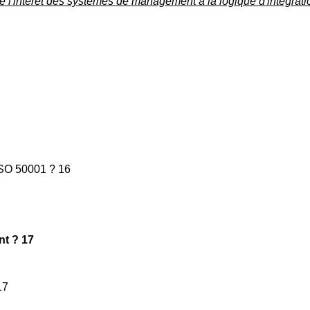
e l'intérêt des systèmes de management à la logique d'intégrati
'ISO 50001 ? 16
nt ? 17
17