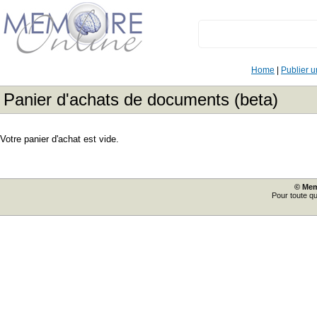
Home
|
Publier 
Panier d'achats de documents (beta)
Votre panier d'achat est vide.
© Mem
Pour toute q