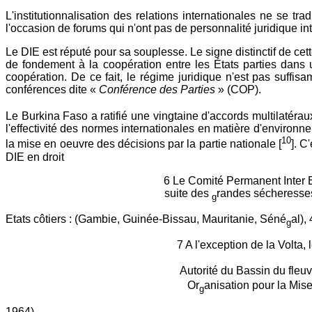
L'institutionnalisation des relations internationales ne se tr
l'occasion de forums qui n'ont pas de personnalité juridique in
Le DIE est réputé pour sa souplesse. Le signe distinctif de cet
de fondement à la coopération entre les États parties dans u
coopération. De ce fait, le régime juridique n'est pas suffi
conférences dite «
Conférence des Parties
» (COP).
Le Burkina Faso a ratifié une vingtaine d'accords multilatérau
l'effectivité des normes internationales en matière d'environ
10
la mise en oeuvre des décisions par la partie nationale [
]. C
DIE en droit
6 Le Comité Permanent Inter E
suite des
randes sécheress
g
Etats côtiers : (Gambie, Guinée-Bissau, Mauritanie, Séné
al),
g
7 A l'exception de la Volta, 
Autorité du Bassin du fleu
Or
anisation pour la Mi
g
1964)