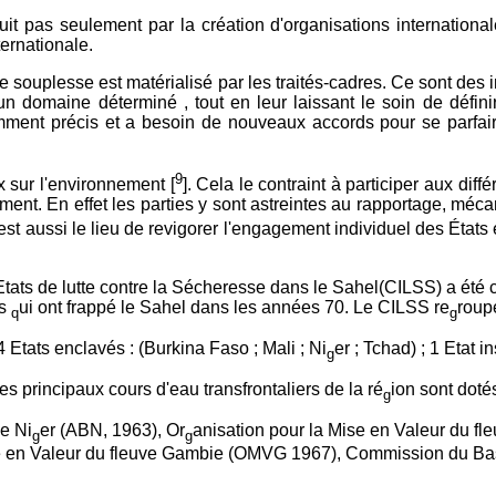
aduit pas seulement par la création d'organisations internationa
ternationale.
te souplesse est matérialisé par les traités-cadres. Ce sont des
n domaine déterminé , tout en leur laissant le soin de définir
samment précis et a besoin de nouveaux accords pour se parfair
9
x sur l'environnement [
]. Cela le contraint à participer aux d
nement. En effet les parties y sont astreintes au rapportage, mé
'est aussi le lieu de revigorer l'engagement individuel des États 
tats de lutte contre la Sécheresse dans le Sahel(CILSS) a été 
es
ui ont frappé le Sahel dans les années 70. Le CILSS re
roup
q
g
 4 Etats enclavés : (Burkina Faso ; Mali ; Ni
er ; Tchad) ; 1 Etat i
g
les principaux cours d'eau transfrontaliers de la ré
ion sont dotés
g
ve Ni
er (ABN, 1963), Or
anisation pour la Mise en Valeur du f
g
g
se en Valeur du fleuve Gambie (OMVG 1967), Commission du Ba