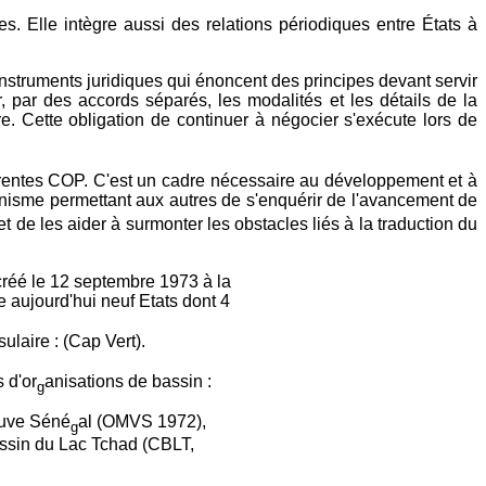
les. Elle intègre aussi des relations périodiques entre États à
 instruments juridiques qui énoncent des principes devant servir
, par des accords séparés, les modalités et les détails de la
e. Cette obligation de continuer à négocier s'exécute lors de
ifférentes COP. C'est un cadre nécessaire au développement et à
canisme permettant aux autres de s'enquérir de l'avancement de
et de les aider à surmonter les obstacles liés à la traduction du
créé le 12 septembre 1973 à la
e aujourd'hui neuf Etats dont 4
nsulaire : (Cap Vert).
 d'or
anisations de bassin :
g
leuve Séné
al (OMVS 1972),
g
ssin du Lac Tchad (CBLT,