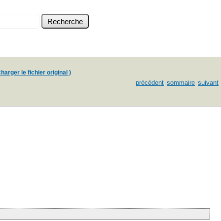
harger le fichier original )
précédent
sommaire
suivant