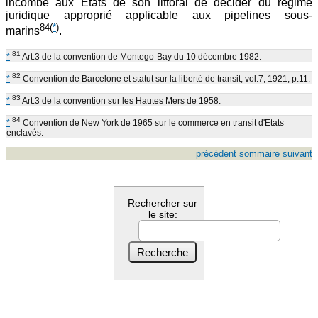
incombe aux Etats de son littoral de décider du régime
juridique approprié applicable aux pipelines sous-
84
(
*
)
marins
.
81
*
Art.3 de la convention de Montego-Bay du 10 décembre 1982.
82
*
Convention de Barcelone et statut sur la liberté de transit, vol.7, 1921, p.11.
83
*
Art.3 de la convention sur les Hautes Mers de 1958.
84
*
Convention de New York de 1965 sur le commerce en transit d'Etats
enclavés.
précédent
sommaire
suivant
Rechercher sur
le site: