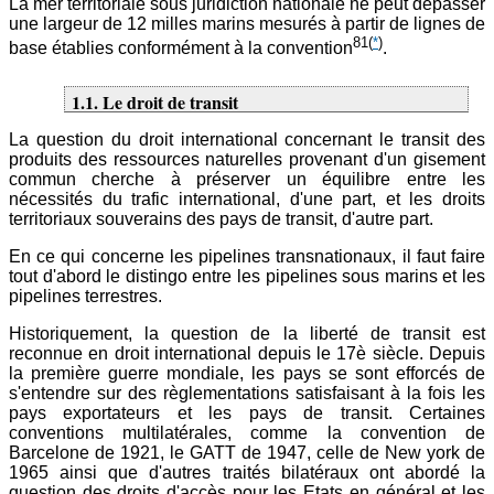
La mer territoriale sous juridiction nationale ne peut dépasser
une largeur de 12 milles marins mesurés à partir de lignes de
81
(
*
)
base établies conformément à la convention
.
1.1. Le droit de transit
La question du droit international concernant le transit des
produits des ressources naturelles provenant d'un gisement
commun cherche à préserver un équilibre entre les
nécessités du trafic international, d'une part, et les droits
territoriaux souverains des pays de transit, d'autre part.
En ce qui concerne les pipelines transnationaux, il faut faire
tout d'abord le distingo entre les pipelines sous marins et les
pipelines terrestres.
Historiquement, la question de la liberté de transit est
reconnue en droit international depuis le 17è siècle. Depuis
la première guerre mondiale, les pays se sont efforcés de
s'entendre sur des règlementations satisfaisant à la fois les
pays exportateurs et les pays de transit. Certaines
conventions multilatérales, comme la convention de
Barcelone de 1921, le GATT de 1947, celle de New york de
1965 ainsi que d'autres traités bilatéraux ont abordé la
question des droits d'accès pour les Etats en général et les