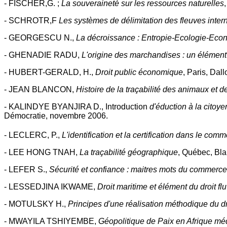
- FISCHER,G. ;
La souveraineté sur les ressources naturelles
- SCHROTR,F
Les systèmes de délimitation des fleuves inter
- GEORGESCU N.,
La décroissance : Entropie-Ecologie-Eco
- GHENADIE RADU,
L'origine des marchandises : un élémen
- HUBERT-GERALD, H.,
Droit public économique
, Paris, Dall
- JEAN BLANCON,
Histoire de la traçabilité des animaux et d
- KALINDYE BYANJIRA D., Introduction
d'éduction à la cito
Démocratie, novembre 2006.
- LECLERC, P.,
L'identification et la certification dans le com
- LEE HONG TNAH,
La traçabilité géographique
, Québec, Bla
- LEFER S.,
Sécurité et confiance : maitres mots du commerce
- LESSEDJINA IKWAME,
Droit maritime et élément du droit flu
- MOTULSKY H.,
Principes d'une réalisation méthodique du dr
- MWAYILA TSHIYEMBE,
Géopolitique de Paix en Afrique mé