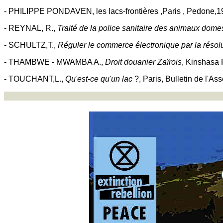
- PHILIPPE PONDAVEN, les lacs-frontières ,Paris , Pedone,
- REYNAL, R.,
Traité de la police sanitaire des animaux dome
- SCHULTZ,T.,
Réguler le commerce électronique par la résolu
- THAMBWE - MWAMBA A.,
Droit douanier Zaïrois
, Kinshasa
- TOUCHANT,L.,
Qu'est-ce qu'un lac
?, Paris, Bulletin de l'A