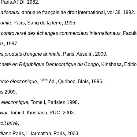
, Paris,AFDI, 1962.
nationaux
, annuaire français de droit international, vol 38, 1992.
nomie
, Paris, Sang de la terre, 1995.
t controversé des échanges commerciaux internationaux
, Facul
oz, 1997.
es produits d'origine animale
, Paris, Asselin, 2000.
yenneté en République Démocratique du Congo
, Kinshasa, Editio
ère
merce électronique
, 1
éd., Québec, Blais, 1996.
is 2009.
 électronique
, Tome I, Parisien 1998.
vial
, Tome I, Kinshasa, PUC, 2003.
oit privé
.
diane
,Paris, l'Harmattan, Paris, 2003.