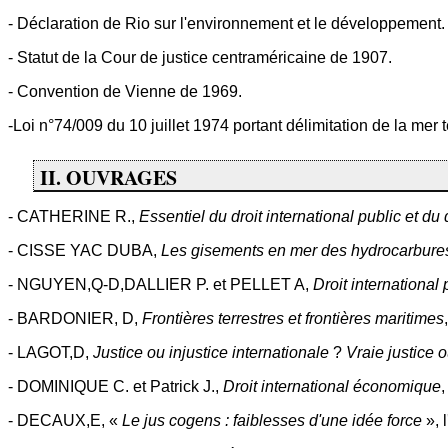
- Déclaration de Rio sur l'environnement et le développement.
- Statut de la Cour de justice centraméricaine de 1907.
- Convention de Vienne de 1969.
-Loi n°74/009 du 10 juillet 1974 portant délimitation de la mer t
II. OUVRAGES
- CATHERINE R.,
Essentiel du droit international public et du 
- CISSE YAC DUBA,
Les gisements en mer des hydrocarbures 
- NGUYEN,Q-D,DALLIER P. et PELLET A,
Droit international 
- BARDONIER, D,
Frontières terrestres et frontières maritimes
- LAGOT,D,
Justice ou injustice internationale
?
Vraie justice 
- DOMINIQUE C. et Patrick J.,
Droit international économique
,
- DECAUX,E, «
Le jus cogens : faiblesses d'une idée force
», 