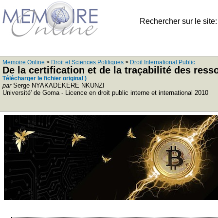
Rechercher sur le site
Memoire Online
>
Droit et Sciences Politiques
>
Droit International Public
De la certification et de la traçabilité des re
Télécharger le fichier original )
par
Serge NYAKADEKERE NKUNZI
Université' de Goma - Licence en droit public interne et international 2010