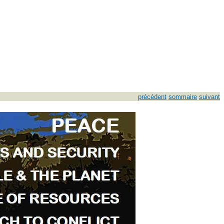
précédent
sommaire
suivant