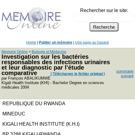
Rechercher sur le site:
Home
|
Publier un mémoire
|
Une page au hasard
Memoire Online
>
Biologie et Médecine
Investigation sur les bactéries
responsables des infections urinaires
et leur diagnostic par l'étude
sommaire
comparative
( Télécharger le fichier original )
suivant
par
François ABALIKUMWE
Kigali Health Institute (KHI) - Bachelor Degree en sciences
médicales 2004
REPUBLIQUE DU RWANDA
MINEDUC
KIGALI HEALTH INSTITUTE (K.H.I)
BP 3286 KIGALI-RWANDA