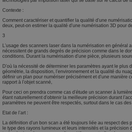
technologies par impulsion laser qui se base sur le calcul de l
Contexte :
Comment caractériser et quantifier la qualité d'une numérisation
deux, peut-on estimer la qualité d'une numérisation 3D pour d
3
L'usage des scanners laser dans la numérisation en général a 
nécessitent de grands degrés de précision comme dans le doma
conditions. Durant la numérisation d'une pièce, plusieurs sourc
D'où la nécessité de déterminer les paramètres ayant le plus d'
géométrie, la disposition, l'environnement et la qualité du nua
définir un plan pour numériser précisément et d'une manière co
rapport à l'objet scanné,
Pour ceci on prendra comme cas d'étude un scanner à lumière str
étant naturellement d'obtenir la meilleure précision durant l'a
paramètres ne peuvent être respectés, surtout dans le cas des 
Etat de l'art :
La définition d'un bon scan a été toujours liée au respect des 
le type des rayons lumineux et leurs intensités et la précision 