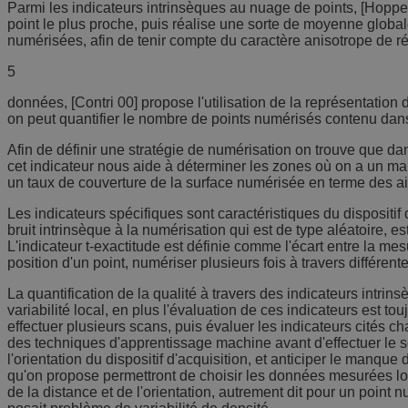
Parmi les indicateurs intrinsèques au nuage de points, [Hoppe 9
point le plus proche, puis réalise une sorte de moyenne global
numérisées, afin de tenir compte du caractère anisotrope de ré
5
données, [Contri 00] propose l'utilisation de la représentatio
on peut quantifier le nombre de points numérisés contenu dans
Afin de définir une stratégie de numérisation on trouve que dan
cet indicateur nous aide à déterminer les zones où on a un manq
un taux de couverture de la surface numérisée en terme des aires
Les indicateurs spécifiques sont caractéristiques du dispositif
bruit intrinsèque à la numérisation qui est de type aléatoire, 
L'indicateur t-exactitude est définie comme l'écart entre la mesur
position d'un point, numériser plusieurs fois à travers différent
La quantification de la qualité à travers des indicateurs intr
variabilité local, en plus l'évaluation de ces indicateurs est tou
effectuer plusieurs scans, puis évaluer les indicateurs cités ch
des techniques d'apprentissage machine avant d'effectuer le sc
l'orientation du dispositif d'acquisition, et anticiper le manq
qu'on propose permettront de choisir les données mesurées lors
de la distance et de l'orientation, autrement dit pour un point 