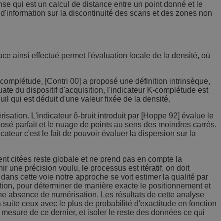
nse qui est un calcul de distance entre un point donné et le
 d'information sur la discontinuité des scans et des zones non
e ainsi effectué permet l'évaluation locale de la densité, où
 complétude, [Contri 00] a proposé une définition intrinsèque,
te du dispositif d'acquisition, l'indicateur K-complétude est
il qui est déduit d'une valeur fixée de la densité.
sation. L'indicateur ô-bruit introduit par [Hoppe 92] évalue le
pposé parfait et le nuage de points au sens des moindres carrés.
cateur c'est le fait de pouvoir évaluer la dispersion sur la
ent citées reste globale et ne prend pas en compte la
ir une précision voulu, le processus est itératif, on doit
 dans cette voie notre approche se voit estimer la qualité par
ation, pour déterminer de manière exacte le positionnement et
 une absence de numérisation. Les résultats de cette analyse
suite ceux avec le plus de probabilité d'exactitude en fonction
e mesure de ce dernier, et isoler le reste des données ce qui