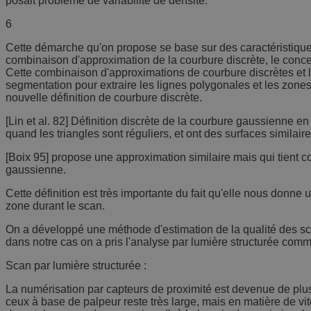
posait problème de variabilité de densité.
6
Cette démarche qu'on propose se base sur des caractéristique
combinaison d'approximation de la courbure discrète, le concept
Cette combinaison d'approximations de courbure discrètes et l'u
segmentation pour extraire les lignes polygonales et les zones 
nouvelle définition de courbure discrète.
[Lin et al. 82] Définition discrète de la courbure gaussienne 
quand les triangles sont réguliers, et ont des surfaces similaire
[Boix 95] propose une approximation similaire mais qui tient co
gaussienne.
Cette définition est très importante du fait qu'elle nous donne 
zone durant le scan.
On a développé une méthode d'estimation de la qualité des sc
dans notre cas on a pris l'analyse par lumière structurée com
Scan par lumière structurée :
La numérisation par capteurs de proximité est devenue de plus 
ceux à base de palpeur reste très large, mais en matière de vit