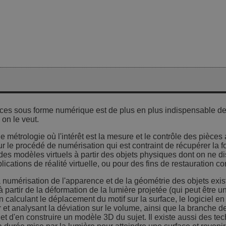
nces sous forme numérique est de plus en plus indispensable de 
 on le veut.
métrologie où l'intérêt est la mesure et le contrôle des pièces a
r le procédé de numérisation qui est contraint de récupérer la f
 des modèles virtuels à partir des objets physiques dont on ne d
ications de réalité virtuelle, ou pour des fins de restauration co
a numérisation de l'apparence et de la géométrie des objets exi
, à partir de la déformation de la lumière projetée (qui peut être
calculant le déplacement du motif sur la surface, le logiciel en
ser et analysant la déviation sur le volume, ainsi que la branch
 et d'en construire un modèle 3D du sujet. Il existe aussi des te