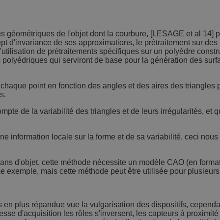
s géométriques de l'objet dont la courbure, [LESAGE et al 14] 
 d'invariance de ses approximations, le prétraitement sur des po
tilisation de prétraitements spécifiques sur un polyèdre construi
polyédriques qui serviront de base pour la génération des surfac
en chaque point en fonction des angles et des aires des triangle
s.
mpte de la variabilité des triangles et de leurs irrégularités, e
une information locale sur la forme et de sa variabilité, ceci nou
ans d'objet, cette méthode nécessite un modèle CAO (en format
me exemple, mais cette méthode peut être utilisée pour plusieu
en plus répandue vue la vulgarisation des dispositifs, cependant
esse d'acquisition les rôles s'inversent, les capteurs à proximi