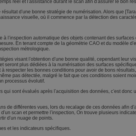
mps réel et l'assistance durant le scan afin d'assurer le bon re
résultat d'une bonne stratégie de numérisation. Alors que [Tarab
aissance visuelle, où il commence par la détection des caractér
se à l'inspection automatique des objets contenant des surfaces
esure. En tenant compte de la géométrie CAO et du modèle d'err
inspection métrologique.
ies visant l'obtention d'une bonne qualité, cependant leur visio
seront plus dédiées à la numérisation des surfaces spécifiques o
à respecter les bonnes conditions pour avoir de bons résultats,
 même pas détectée, malgré le fait que ces conditions soient moin
un processus évolutif.
urs qui sont évalués après l'acquisition des données, c'est donc 
ns de différentes vues, lors du recalage de ces données afin d'
d'un scan et permettre l'inspection, On trouve plusieurs indicateu
rtir d'un nuage de points.
es et les indicateurs spécifiques.