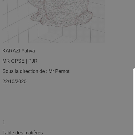
KARAZI Yahya
MR CPSE | PJR
Sous la direction de : Mr Pernot
22/10/2020
1
Table des matières