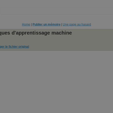
:
Home
|
Publier un mémoire
|
Une page au hasard
iques d'apprentissage machine
er le fichier original