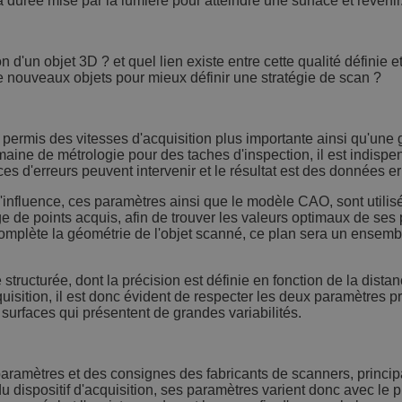
a durée mise par la lumière pour atteindre une surface et revenir
 d'un objet 3D ? et quel lien existe entre cette qualité définie e
e nouveaux objets pour mieux définir une stratégie de scan ?
permis des vitesses d'acquisition plus importante ainsi qu'une 
ine de métrologie pour des taches d'inspection, il est indispe
es d'erreurs peuvent intervenir et le résultat est des données e
influence, ces paramètres ainsi que le modèle CAO, sont utilisée
ge de points acquis, afin de trouver les valeurs optimaux de ses
mplète la géométrie de l'objet scanné, ce plan sera un ensemble d
ucturée, dont la précision est définie en fonction de la distance
cquisition, il est donc évident de respecter les deux paramètres 
surfaces qui présentent de grandes variabilités.
paramètres et des consignes des fabricants de scanners, principal
du dispositif d'acquisition, ses paramètres varient donc avec le 