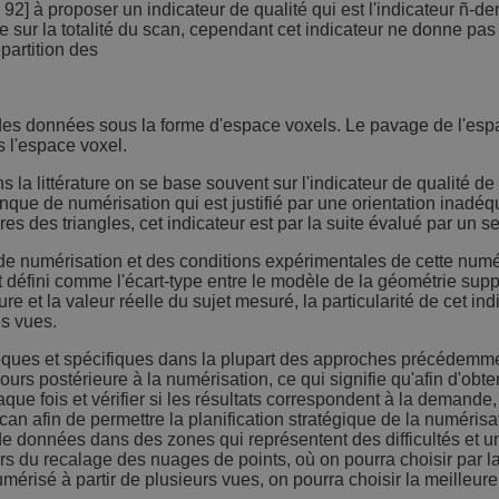
2] à proposer un indicateur de qualité qui est l'indicateur ñ-de
e sur la totalité du scan, cependant cet indicateur ne donne pas
partition des
n des données sous la forme d'espace voxels. Le pavage de l'espac
 l'espace voxel.
s la littérature on se base souvent sur l'indicateur de qualité de
ue de numérisation qui est justifié par une orientation inadéqua
 des triangles, cet indicateur est par la suite évalué par un seu
 de numérisation et des conditions expérimentales de cette numéri
est défini comme l'écart-type entre le modèle de la géométrie su
e et la valeur réelle du sujet mesuré, la particularité de cet indi
es vues.
insèques et spécifiques dans la plupart des approches précédemm
jours postérieure à la numérisation, ce qui signifie qu'afin d'obten
aque fois et vérifier si les résultats correspondent à la demande,
an afin de permettre la planification stratégique de la numéris
ue de données dans des zones qui représentent des difficultés et
 du recalage des nuages de points, où on pourra choisir par la 
numérisé à partir de plusieurs vues, on pourra choisir la meilleur