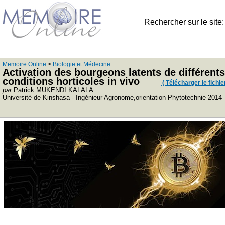
Rechercher sur le site
Memoire Online
>
Biologie et Médecine
Activation des bourgeons latents de différent
conditions horticoles in vivo
( Télécharger le fichier
par
Patrick MUKENDI KALALA
Université de Kinshasa - Ingénieur Agronome,orientation Phytotechnie 2014