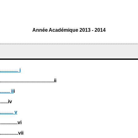
Année Académique 2013 - 2014
...............
i
....................................ii
........
ii
i
........iv
...........
v
............vi
................vii