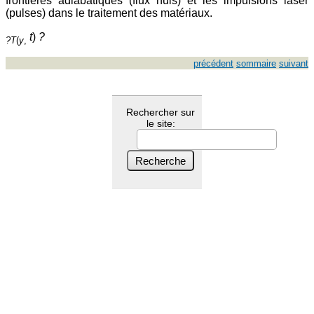
frontières adiabatiques (flux nuls) et les impulsions laser
(pulses) dans le traitement des matériaux.
t
)
?
?T
(
y
,
précédent
sommaire
suivant
Rechercher sur
le site: