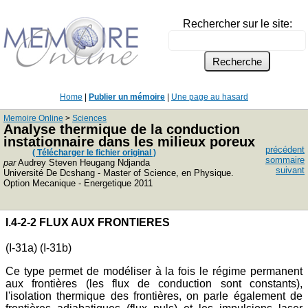
Rechercher sur le site:
Home
|
Publier un mémoire
|
Une page au hasard
Memoire Online
>
Sciences
Analyse thermique de la conduction
instationnaire dans les milieux poreux
précédent
( Télécharger le fichier original )
sommaire
par
Audrey Steven Heugang Ndjanda
suivant
Université De Dcshang - Master of Science, en Physique.
Option Mecanique - Energetique 2011
I.4-2-2 FLUX AUX FRONTIERES
(I-31a) (I-31b)
Ce type permet de modéliser à la fois le régime permanent
aux frontières (les flux de conduction sont constants),
l'isolation thermique des frontières, on parle également de