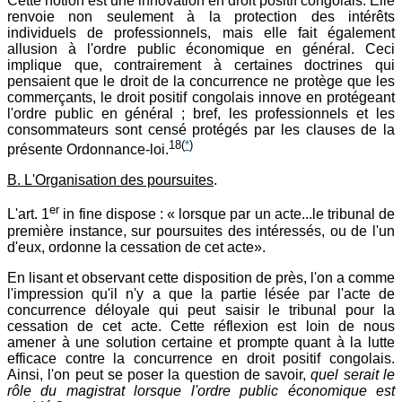
Cette notion est une innovation en droit positif congolais. Elle
renvoie non seulement à la protection des intérêts
individuels de professionnels, mais elle fait également
allusion à l'ordre public économique en général. Ceci
implique que, contrairement à certaines doctrines qui
pensaient que le droit de la concurrence ne protège que les
commerçants, le droit positif congolais innove en protégeant
l'ordre public en général ; bref, les professionnels et les
consommateurs sont censé protégés par les clauses de la
18
(
*
)
présente Ordonnance-loi.
B. L'Organisation des poursuites
.
er
L'art. 1
in fine dispose : « lorsque par un acte...le tribunal de
première instance, sur poursuites des intéressés, ou de l'un
d'eux, ordonne la cessation de cet acte».
En lisant et observant cette disposition de près, l'on a comme
l'impression qu'il n'y a que la partie lésée par l'acte de
concurrence déloyale qui peut saisir le tribunal pour la
cessation de cet acte. Cette réflexion est loin de nous
amener à une solution certaine et prompte quant à la lutte
efficace contre la concurrence en droit positif congolais.
Ainsi, l'on peut se poser la question de savoir,
quel serait le
rôle du magistrat lorsque l'ordre public économique est