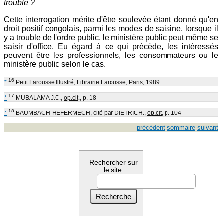
troublé ?
Cette interrogation mérite d'être soulevée étant donné qu'en
droit positif congolais, parmi les modes de saisine, lorsque il
y a trouble de l'ordre public, le ministère public peut même se
saisir d'office. Eu égard à ce qui précède, les intéressés
peuvent être les professionnels, les consommateurs ou le
ministère public selon le cas.
16
*
Petit Larousse Illustré
, Librairie Larousse, Paris, 1989
17
*
MUBALAMA J.C.,
op.cit
., p. 18
18
*
BAUMBACH-HEFERMECH, cité par DIETRICH.,
op.cit
, p. 104
précédent
sommaire
suivant
Rechercher sur
le site: