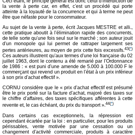
Ceci étant, le principe général est donc celui d'interdiction de
la vente à perte car, en effet, c'est un procédé qui porte
atteinte à la loyauté de la concurrence et qui à terme ne peut
être que néfaste pour le consommateur.
Au sujet de la vente à perte, écrit Jacques MESTRE et alli.,
cette pratique aboutit à l'élimination rapide des concurrents,
de telle sorte qu'une fois seul sur le marché ; son auteur jouit
d'un monopole qui lui permet de rattraper largement ses
43
(
*
)
pertes antérieures, au moyen de prix cette fois excessifs.
Ces auteurs illustrent qu'aux termes d'une loi française du 02
juillet 1963, dont le contenu a été remarié par l'Ordonnance
de 1986 : « est puni d'une amende de 5.000 à 100.000 F le
commerçant qui revend un produit en l'état à un prix inférieur
à son prix d'achat effectif ».
CORNU considère que le « prix d'achat effectif est présumé
être le prix porté sur la facture d'achat, majoré des taxes sur
le chiffre d'affaires, des taxes spécifiques afférentes à cette
44
(
*
)
revente et, le cas échéant, du prix du transport ».
Dans certains cas exceptionnels, la répression est
cependant écartée par la loi : en particulier, pour les produits
périssables, vente motivée par une cessation ou un
changement d'activité commerciale, produits à caractère