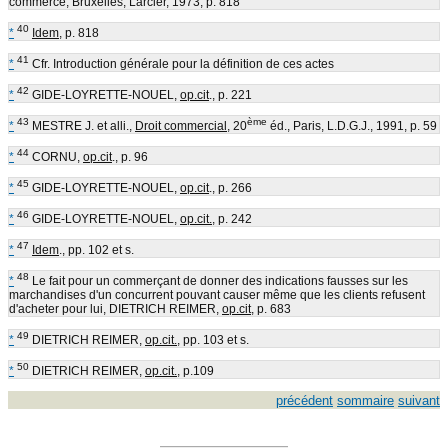
commerce, Bruxelles, Larcier, 1973, p. 818
40
*
Idem
, p. 818
41
*
Cfr. Introduction générale pour la définition de ces actes
42
*
GIDE-LOYRETTE-NOUEL,
op.cit
., p. 221
43
ème
*
MESTRE J. et alli.,
Droit commercial
, 20
éd., Paris, L.D.G.J., 1991, p. 59
44
*
CORNU,
op.cit
., p. 96
45
*
GIDE-LOYRETTE-NOUEL,
op.cit
., p. 266
46
*
GIDE-LOYRETTE-NOUEL,
op.cit.
, p. 242
47
*
Idem
., pp. 102 et s.
48
*
Le fait pour un commerçant de donner des indications fausses sur les
marchandises d'un concurrent pouvant causer même que les clients refusent
d'acheter pour lui, DIETRICH REIMER,
op.cit
, p. 683
49
*
DIETRICH REIMER,
op.cit.
, pp. 103 et s.
50
*
DIETRICH REIMER,
op.cit.
, p.109
précédent
sommaire
suivant