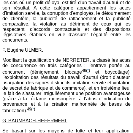
les cas où un profit déloyal est tiré d'un travail d'autrui et de
son résultat. A cette catégorie appartiennent les actes
d'imitation servile, la corruption d'employés, le détournement
de clientèle, la publicité de rattachement et la publicité
comparative, la violation au détriment de ceux qui les
respectent, d'accords contractuels et des dispositions
législatives établies en vue d'assurer l'égalité entre les
concurrents.
F.
Eugène ULMER
.
Modifiant la qualification de NERRETER, a classé les actes
de concurrence en trois catégories : l'entrave portée au
48
(
*
)
concurrent (dénigrement, blocage
et boycottage),
l'exploitation des résultats du travail d'autrui (droit d'auteur,
usurpation des signes distinctifs, imitation servile et violation
de secret de fabrique et de commerce), et en troisième lieu,
le fait de s'assurer irrégulièrement une position avantageuse
(grâce à la réclame mensongère, à l'abus d'indication de
provenance et à la création malhonnête de bases de
49
(
*
)
fabrication).
G. BAUMBACH-HEFERMEHL
.
Se basant sur les moyens de lutte et leur application,