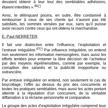
devaient obtenir à leur tour des semblables adhésions,
46
(
*
)
étaient interdites ».
Ainsi, le délinquant pourra, en outre, être condamné à
rembourser à ceux de ses clients qui n'auront pas été
satisfaits, les sommes versées par eux, sans qu'il puisse
avoir recours contre ceux qui ont obtenu la marchandise.
E. Paul NERRETER
.
Il fait une distinction entre l'influence, l'exploitation et
47
(
*
)
l'entrave irrégulière.
Par influence irrégulière, on entend
non seulement les information mensongères, mais aussi les
efforts tentées pour entamer la libre décision de l'acheteur
par des moyens répréhensibles, comme par exemple, la
corruption des salariés et la publicité inopportune ou
outrancière.
Par entrave irrégulière on entend, non seulement le cas de
boycottage, l'offre au dessus du prix des concurrents et
toutes les pratiques semblables, mais aussi les actes portant
atteinte à la réputation d'un concurrent, de la véritable
diffamation à la réclame personnelle et comparative.
Le groupe des actes d'exploitation irrégulière comprend tous