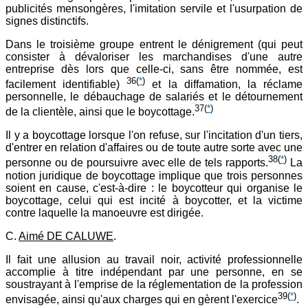
publicités mensongères, l'imitation servile et l'usurpation de
signes distinctifs.
Dans le troisième groupe entrent le dénigrement (qui peut
consister à dévaloriser les marchandises d'une autre
entreprise dès lors que celle-ci, sans être nommée, est
36
(
*
)
facilement identifiable)
et la diffamation, la réclame
personnelle, le débauchage de salariés et le détournement
37
(
*
)
de la clientèle, ainsi que le boycottage.
Il y a boycottage lorsque l'on refuse, sur l'incitation d'un tiers,
d'entrer en relation d'affaires ou de toute autre sorte avec une
38
(
*
)
personne ou de poursuivre avec elle de tels rapports.
La
notion juridique de boycottage implique que trois personnes
soient en cause, c'est-à-dire : le boycotteur qui organise le
boycottage, celui qui est incité à boycotter, et la victime
contre laquelle la manoeuvre est dirigée.
C.
Aimé DE CALUWE
.
Il fait une allusion au travail noir, activité professionnelle
accomplie à titre indépendant par une personne, en se
soustrayant à l'emprise de la réglementation de la profession
39
(
*
)
envisagée, ainsi qu'aux charges qui en gèrent l'exercice
.