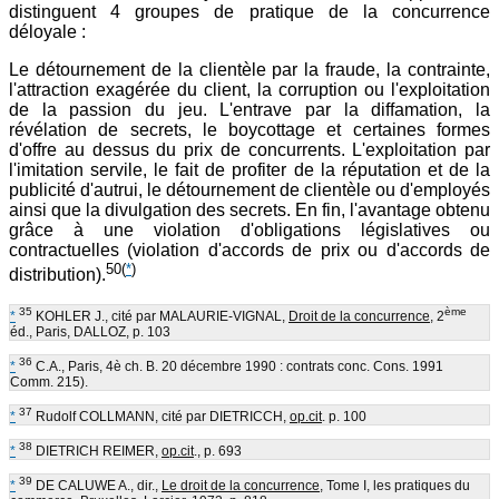
distinguent 4 groupes de pratique de la concurrence
déloyale :
Le détournement de la clientèle par la fraude, la contrainte,
l'attraction exagérée du client, la corruption ou l'exploitation
de la passion du jeu. L'entrave par la diffamation, la
révélation de secrets, le boycottage et certaines formes
d'offre au dessus du prix de concurrents. L'exploitation par
l'imitation servile, le fait de profiter de la réputation et de la
publicité d'autrui, le détournement de clientèle ou d'employés
ainsi que la divulgation des secrets. En fin, l'avantage obtenu
grâce à une violation d'obligations législatives ou
contractuelles (violation d'accords de prix ou d'accords de
50
(
*
)
distribution).
35
ème
*
KOHLER J., cité par MALAURIE-VIGNAL,
Droit de la concurrence
, 2
éd., Paris, DALLOZ, p. 103
36
*
C.A., Paris, 4è ch. B. 20 décembre 1990 : contrats conc. Cons. 1991
Comm. 215).
37
*
Rudolf COLLMANN, cité par DIETRICCH,
op.cit
. p. 100
38
*
DIETRICH REIMER,
op.cit
., p. 693
39
*
DE CALUWE A., dir.,
Le droit de la concurrence
, Tome I, les pratiques du