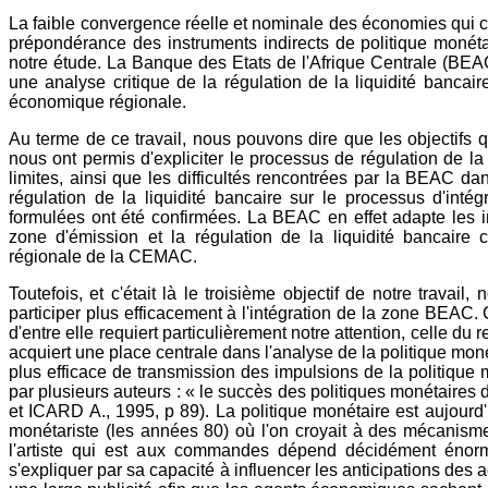
La faible convergence réelle et nominale des économies qui 
prépondérance des instruments indirects de politique monétai
notre étude. La Banque des Etats de l'Afrique Centrale (BEAC)
une analyse critique de la régulation de la liquidité bancai
économique régionale.
Au terme de ce travail, nous pouvons dire que les objectifs q
nous ont permis d'expliciter le processus de régulation de la 
limites, ainsi que les difficultés rencontrées par la BEAC d
régulation de la liquidité bancaire sur le processus d'int
formulées ont été confirmées. La BEAC en effet adapte les in
zone d'émission et la régulation de la liquidité bancaire
régionale de la CEMAC.
Toutefois, et c'était là le troisième objectif de notre travai
participer plus efficacement à l'intégration de la zone BEAC. 
d'entre elle requiert particulièrement notre attention, celle du 
acquiert une place centrale dans l'analyse de la politique mon
plus efficace de transmission des impulsions de la politique mo
par plusieurs auteurs : « le succès des politiques monétaires 
et ICARD A., 1995, p 89). La politique monétaire est aujour
monétariste (les années 80) où l'on croyait à des mécanismes 
l'artiste qui est aux commandes dépend décidément énormé
s'expliquer par sa capacité à influencer les anticipations de