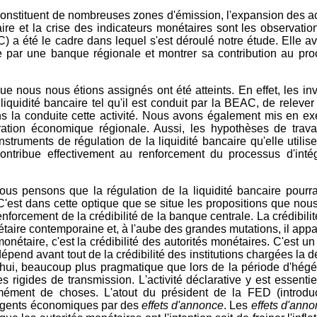
constituent de nombreuses zones d'émission, l'expansion des a
re et la crise des indicateurs monétaires sont les observatio
 a été le cadre dans lequel s'est déroulé notre étude. Elle ava
re par une banque régionale et montrer sa contribution au pro
ue nous nous étions assignés ont été atteints. En effet, les i
liquidité bancaire tel qu'il est conduit par la BEAC, de releve
ans la conduite cette activité. Nous avons également mis en ex
égration économique régionale. Aussi, les hypothèses de trav
struments de régulation de la liquidité bancaire qu'elle utili
 contribue effectivement au renforcement du processus d'int
l, nous pensons que la régulation de la liquidité bancaire pourr
C'est dans cette optique que se situe les propositions que nous
renforcement de la crédibilité de la banque centrale. La crédibili
étaire contemporaine et, à l'aube des grandes mutations, il appa
nétaire, c'est la crédibilité des autorités monétaires. C'est un
dépend avant tout de la crédibilité des institutions chargées la
d'hui, beaucoup plus pragmatique que lors de la période d'hég
rigides de transmission. L'activité déclarative y est essentie
ment de choses. L'atout du président de la FED (introducti
s agents économiques par des
effets d'annonce
. Les
effets d'ann