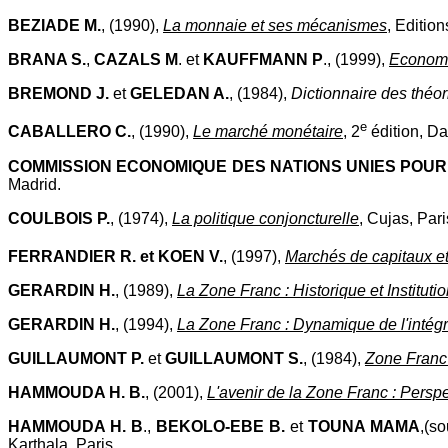
BEZIADE M.
, (1990),
La monnaie et ses mécanismes
, Editio
BRANA S.
,
CAZALS M
. et
KAUFFMANN P
., (1999),
Economi
BREMOND J.
et
GELEDAN A.
, (1984),
Dictionnaire des thé
e
CABALLERO C.
, (1990),
Le marché monétaire
, 2
édition, Dal
COMMISSION ECONOMIQUE DES NATIONS UNIES POUR
Madrid.
COULBOIS P.
, (1974),
La politique conjoncturelle
, Cujas, Pari
FERRANDIER R. et KOEN V.
, (1997),
Marchés de capitaux et
GERARDIN H.
, (1989),
La Zone Franc : Historique et Instituti
GERARDIN H.
, (1994),
La Zone Franc : Dynamique de l'intégr
GUILLAUMONT P.
et
GUILLAUMONT S.
, (1984),
Zone Franc 
HAMMOUDA H. B.
, (2001),
L'avenir de la Zone Franc : Perspe
HAMMOUDA H. B
.,
BEKOLO-EBE B.
et
TOUNA MAMA
,(so
Karthala, Paris.