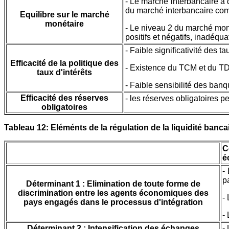
- Le marché interbancaire a d
du marché interbancaire com
Equilibre sur le marché
monétaire
- Le niveau 2 du marché mon
positifs et négatifs, inadéqu
- Faible significativité des 
Efficacité de la politique des
- Existence du TCM et du T
taux d'intérêts
- Faible sensibilité des ban
Efficacité des réserves
- les réserves obligatoires p
obligatoires
Tableau 12: Eléménts de la régulation de la liquidité banc
C
é
-
p
Déterminant 1 : Elimination de toute forme de
discrimination entre les agents économiques des
-
pays engagés dans le processus d'intégration
-
Déterminant 2 : Intensification des échanges
-