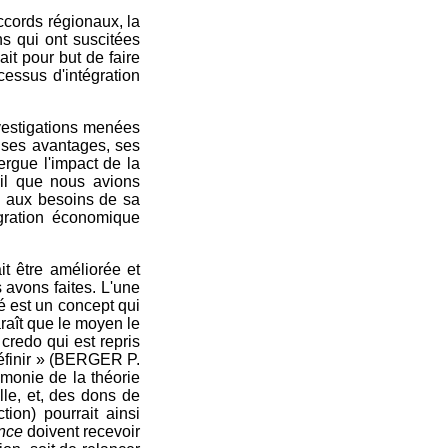
ccords régionaux, la
ns qui ont suscitées
it pour but de faire
cessus d'intégration
nvestigations menées
r ses avantages, ses
ergue l'impact de la
ail que nous avions
se aux besoins de sa
égration économique
ait être améliorée et
 avons faites. L'une
té est un concept qui
raît que le moyen le
 credo qui est repris
 définir » (BERGER P.
émonie de la théorie
lle, et, des dons de
on) pourrait ainsi
once
doivent recevoir