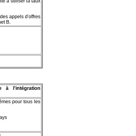
é à utiliser la taux
des appels d'offres
het B.
 à l'intégration
êmes pour tous les
pays
x