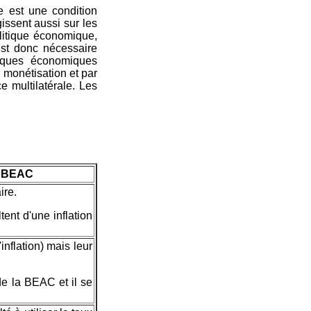
re est une condition
gissent aussi sur les
politique économique,
est donc nécessaire
itiques économiques
r monétisation et par
e multilatérale. Les
la BEAC
ire.
ent d'une inflation
inflation) mais leur
 de la BEAC et il se