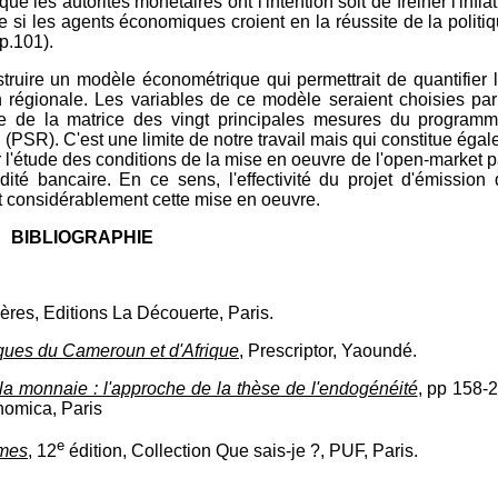
les autorités monétaires ont l'intention soit de freiner l'inflat
e si les agents économiques croient en la réussite de la politi
p.101).
struire un modèle économétrique qui permettrait de quantifier l
ion régionale. Les variables de ce modèle seraient choisies p
ale de la matrice des vingt principales mesures du program
SR). C'est une limite de notre travail mais qui constitue éga
r l'étude des conditions de la mise en oeuvre de l'open-market 
ité bancaire. En ce sens, l'effectivité du projet d'émission 
it considérablement cette mise en oeuvre.
BIBLIOGRAPHIE
ères, Editions La Découerte, Paris.
ues du Cameroun et d'Afrique
, Prescriptor, Yaoundé.
e la monnaie : l'approche de la thèse de l'endogénéité
, pp 158-
nomica, Paris
e
smes
, 12
édition, Collection Que sais-je ?, PUF, Paris.