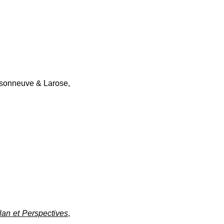
isonneuve & Larose,
ilan et Perspectives
,