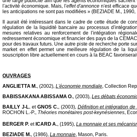
une large publicité afin que les agents économiques sachent que 
l'activité économique. Mais, l'
effet d'annonce
n'est efficace qu
les anticipations ne sont pas modifiées » (BEZIADE M., 1990, 
Il aurait été intéressant dans le cadre de cette étude de con
régulation de la liquidité bancaire au processus d'intégrat
mesures relatives au renforcement de l'intégration région
redressement économique et financier des pays de la CEMAC (P
pour des travaux futurs. Une autre piste de recherche porte su
market en effet permet une meilleure régulation de la liquid
souscription libre actuellement en cours à la BEAC favorisera
OUVRAGES
ANGLIETTA M.
, (2002),
L'économie mondiale
, Collection Rep
BABISSAKANA ABISSAMA O.
, (2003),
Les débats économiq
BAILLY J-L.
et
GNOS C.
, (2003),
Définition et intégration d
ROCHON L.-P.,
Théories monétaires post-keynésiennes
, Eco
BERGER P.
et
ICARD A.
, (1995),
La monnaie et ses mécani
BEZIADE M.
, (1986),
La monnaie
, Mason, Paris.