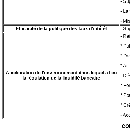
- Su
- La
- Mi
Efficacité de la politique des taux d'intérêt
- Su
- Ré
* Pu
* Dé
* Ac
Amélioration de l'environnement dans lequel a lieu
- Dé
la régulation de la liquidité bancaire
* Fo
* Po
* Cr
- Ac
CO