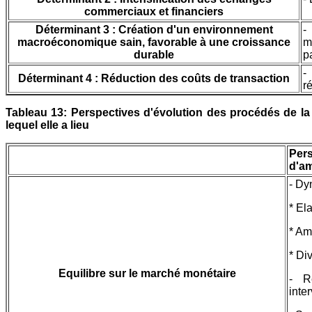
commerciaux et financiers
Déterminant 3 : Création d'un environnement
-
macroéconomique sain, favorable à une croissance
m
durable
p
-
Déterminant 4 : Réduction des coûts de transaction
r
Tableau 13: Perspectives d'évolution des procédés de la 
lequel elle a lieu
Pers
d'am
- Dy
* El
* Am
* Di
Equilibre sur le marché monétaire
- R
inte