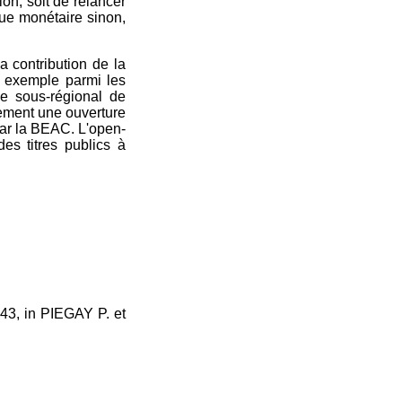
ion, soit de relancer
que monétaire sinon,
a contribution de la
ar exemple parmi les
me sous-régional de
lement une ouverture
par la BEAC. L'open-
des titres publics à
243, in PIEGAY P. et