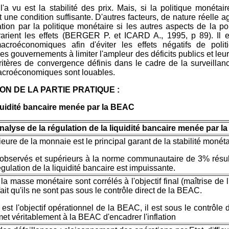
a vu est la stabilité des prix. Mais, si la politique monétai
t une condition suffisante. D'autres facteurs, de nature réelle a
inflation par la politique monétaire si les autres aspects de la 
ntrarient les effets (BERGER P. et ICARD A., 1995, p 89). Il 
 macroéconomiques afin d'éviter les effets négatifs de pol
des gouvernements à limiter l'ampleur des déficits publics et leu
ritères de convergence définis dans le cadre de la surveillanc
macroéconomiques sont louables.
N DE LA PARTIE PRATIQUE :
liquidité bancaire menée par la BEAC
analyse de la régulation de la liquidité bancaire menée par 
ieure de la monnaie est le principal garant de la stabilité monéta
is observés et supérieurs à la norme communautaire de 3% résult
égulation de la liquidité bancaire est impuissante.
la masse monétaire sont corrélés à l'objectif final (maîtrise de l'
fait qu'ils ne sont pas sous le contrôle direct de la BEAC.
 est l'objectif opérationnel de la BEAC, il est sous le contrôle
met véritablement à la BEAC d'encadrer l'inflation