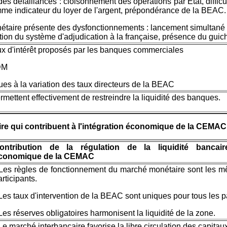
es défaillances : cloisonnement des opérations par Etat, difficult
me indicateur du loyer de l'argent, prépondérance de la BEAC.
étaire présente des dysfonctionnements : lancement simultané 
ation du système d'adjudication à la française, présence du guic
taux d'intérêt proposés par les banques commerciales
DM
ques à la variation des taux directeurs de la BEAC
ermettent effectivement de restreindre la liquidité des banques.
aire qui contribuent à l'intégration économique de la CEMAC
ontribution de la régulation de la liquidité bancaire
conomique de la CEMAC
 Les règles de fonctionnement du marché monétaire sont les m
articipants.
 Les taux d'intervention de la BEAC sont uniques pour tous les 
 Les réserves obligatoires harmonisent la liquidité de la zone.
 Le marché interbancaire favorise la libre circulation des capitau