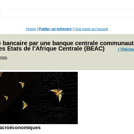
:
Home
|
Publier un mémoire
|
Une page au hasard
dité bancaire par une banque centrale communaut
es Etats de l'Afrique Centrale (BEAC)
( Téléchar
 2006
s macroéconomiques