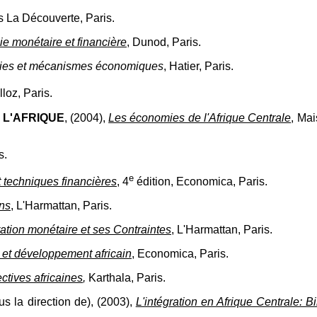
ns La Découverte, Paris.
e monétaire et financière
, Dunod, Paris.
ories et mécanismes économiques
, Hatier, Paris.
loz, Paris.
 L'AFRIQUE
, (2004),
Les économies de l'Afrique Centrale
, Ma
s.
e
 techniques financières
, 4
édition, Economica, Paris.
ons
, L'Harmattan, Paris.
ation monétaire et ses Contraintes
, L'Harmattan, Paris.
et développement africain
, Economica, Paris.
ctives africaines
,
Karthala, Paris.
us la direction de), (2003),
L'intégration en Afrique Centrale: B