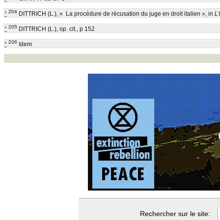
204
*
DITTRICH (L.), « La procédure de récusation du juge en droit italien », in
L'
205
*
DITTRICH (L.), op. cit., p 152
206
*
Idem
Rechercher sur le site: