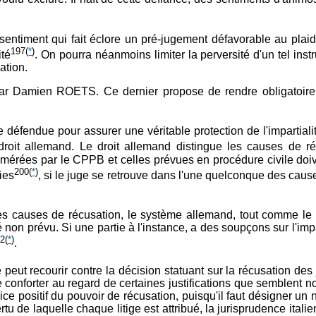
ntiment qui fait éclore un pré-jugement défavorable au plaide
197
(
*
)
ité
. On pourra néanmoins limiter la perversité d'un tel inst
ation.
 par Damien ROETS. Ce dernier propose de rendre obligatoire 
re défendue pour assurer une véritable protection de l'impartial
 droit allemand. Le droit allemand distingue les causes de r
mérées par le CPPB et celles prévues en procédure civile doi
200
(
*
)
ties
, si le juge se retrouve dans l'une quelconque des causes
les causes de récusation, le système allemand, tout comme le 
té non prévu. Si une partie à l'instance, a des soupçons sur l'imp
2
(
*
)
.
e peut recourir contre la décision statuant sur la récusation d
nforter au regard de certaines justifications que semblent nous 
ice positif du pouvoir de récusation, puisqu'il faut désigner u
rtu de laquelle chaque litige est attribué, la jurisprudence itali