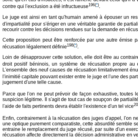
196
(
*
)
contre qui l'exclusion a été infructueuse
.
Le juge est ainsi en tant qu'humain amené à épouser un resse
d'impartialité pour s'ériger en une véritable garantie de partial
recourir contre les décisions rendues sur la demande en récus
Cette proposition peut être renforcée par une autre émise
198
(
*
)
récusation légalement définie
.
Loin de désapprouver cette solution, elle doit être au contrai
droit positif béninois, un système de récusation propre au
L'ensemble des neuf causes de récusation limitativement énu
l'inimitié capitale pouvant exister entre le juge et l'une des par
jugement d'une telle cause.
Parce que l'on ne peut prévoir de façon exhaustive, toutes 
suspicion légitime. Il s'agit de tout cas de soupçon de partiali
20
l'aide de faits pertinents devra établir l'existence d'un tel vice
Enfin, contrairement à la récusation des juges d'appel, l'on n
une optique purement comparatiste, cette absurdité semble se co
entraine le remplacement du juge récusé, par suite d'un exerc
récusation affecte directement la décision administrative en ve