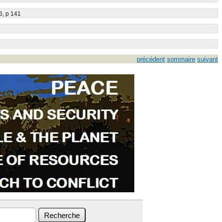
6, p 141
précédent
sommaire
suivant