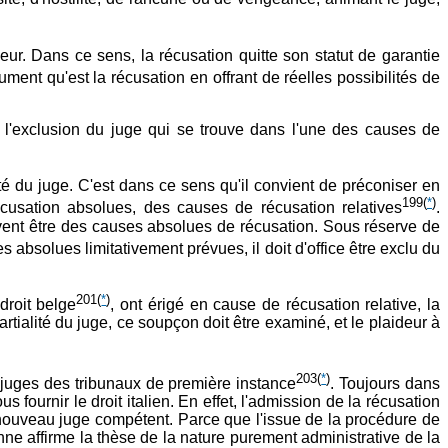
ur. Dans ce sens, la récusation quitte son statut de garantie
rument qu'est la récusation en offrant de réelles possibilités de
l'exclusion du juge qui se trouve dans l'une des causes de
ité du juge. C'est dans ce sens qu'il convient de préconiser en
199
(
*
)
écusation absolues, des causes de récusation relatives
.
vent être des causes absolues de récusation. Sous réserve de
 absolues limitativement prévues, il doit d'office être exclu du
201
(
*
)
droit belge
, ont érigé en cause de récusation relative, la
artialité du juge, ce soupçon doit être examiné, et le plaideur à
203
(
*
)
es juges des tribunaux de première instance
. Toujours dans
fournir le droit italien. En effet, l'admission de la récusation
n nouveau juge compétent. Parce que l'issue de la procédure de
enne affirme la thèse de la nature purement administrative de la