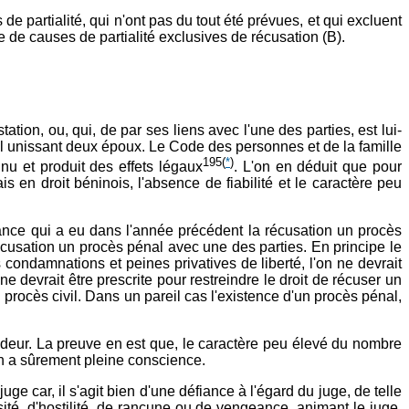
e partialité, qui n'ont pas du tout été prévues, et qui excluent
ce de causes de partialité exclusives de récusation (B).
ation, ou, qui, de par ses liens avec l'une des parties, est lui-
ial unissant deux époux. Le Code des personnes et de la famille
195
(
*
)
nnu et produit des effets légaux
. L'on en déduit que pour
is en droit béninois, l'absence de fiabilité et le caractère peu
nstance qui a eu dans l'année précédent la récusation un procès
récusation un procès pénal avec une des parties. En principe le
s condamnations et peines privatives de liberté, l'on ne devrait
 devrait être prescrite pour restreindre le droit de récuser un
procès civil. Dans un pareil cas l'existence d'un procès pénal,
aideur. La preuve en est que, le caractère peu élevé du nombre
 en a sûrement pleine conscience.
e car, il s'agit bien d'une défiance à l'égard du juge, de telle
sité, d'hostilité, de rancune ou de vengeance, animant le juge,