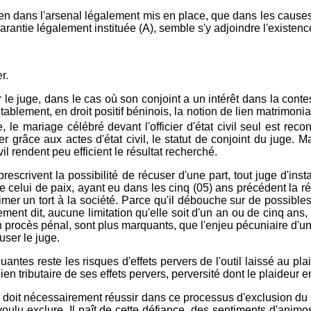
ien dans l'arsenal légalement mis en place, que dans les causes d
a garantie légalement instituée (A), semble s'y adjoindre l'existen
r.
le juge, dans le cas où son conjoint a un intérêt dans la contest
itablement, en droit positif béninois, la notion de lien matrimon
le mariage célébré devant l'officier d'état civil seul est reco
 grâce aux actes d'état civil, le statut de conjoint du juge. Ma
il rendent peu efficient le résultat recherché.
prescrivent la possibilité de récuser d'une part, tout juge d'i
 que celui de paix, ayant eu dans les cinq (05) ans précédent la 
rimer un tort à la société. Parce qu'il débouche sur de possible
nt dit, aucune limitation qu'elle soit d'un an ou de cinq ans, ne
procès pénal, sont plus marquants, que l'enjeu pécuniaire d'un 
user le juge.
ntes reste les risques d'effets pervers de l'outil laissé au pl
en tributaire de ses effets pervers, perversité dont le plaideur
doit nécessairement réussir dans ce processus d'exclusion du jug
 voulu exclure. Il naît de cette défiance, des sentiments d'animo