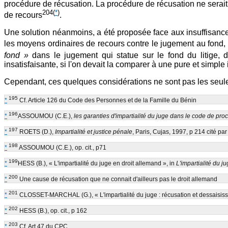
procédure de récusation. La procédure de récusation ne serait d
204
(
*
)
de recours
.
Une solution néanmoins, a été proposée face aux insuffisances
les moyens ordinaires de recours contre le jugement au fond, 
fond »
dans le jugement qui statue sur le fond du litige, d
insatisfaisante, si l'on devait la comparer à une pure et simple
Cependant, ces quelques considérations ne sont pas les seules 
195
*
Cf. Article 126 du Code des Personnes et de la Famille du Bénin
196
*
ASSOUMOU (C.E.),
les garanties d'impartialité du juge dans le code de pr
197
*
ROETS (D.),
Impartialité et justice pénale
, Paris, Cujas, 1997, p 214 cité pa
198
*
ASSOUMOU (C.E.), op. cit., p71
199
*
HESS (B.), « L'impartialité du juge en droit allemand », in
L'impartialité du j
200
*
Une cause de récusation que ne connait d'ailleurs pas le droit allemand
201
*
CLOSSET-MARCHAL (G.), « L'impartialité du juge : récusation et dessaisiss
202
*
HESS (B.), op. cit., p 162
203
*
Cf. Art 47 du CPC