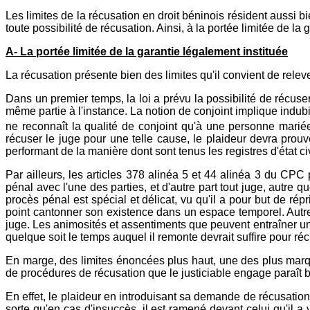
Les limites de la récusation en droit béninois résident aussi b
toute possibilité de récusation. Ainsi, à la portée limitée de l
A- La portée limitée de la garantie légalement instituée
La récusation présente bien des limites qu'il convient de releve
Dans un premier temps, la loi a prévu la possibilité de récuser 
même partie à l'instance. La notion de conjoint implique indub
ne reconnaît la qualité de conjoint qu'à une personne mariée, 
récuser le juge pour une telle cause, le plaideur devra prouver
performant de la manière dont sont tenus les registres d'état civ
Par ailleurs, les articles 378 alinéa 5 et 44 alinéa 3 du CPC 
pénal avec l'une des parties, et d'autre part tout juge, autre
procès pénal est spécial et délicat, vu qu'il a pour but de rép
point cantonner son existence dans un espace temporel. Autreme
juge. Les animosités et assentiments que peuvent entraîner un 
quelque soit le temps auquel il remonte devrait suffire pour réc
En marge, des limites énoncées plus haut, une des plus marqua
de procédures de récusation que le justiciable engage paraît bi
En effet, le plaideur en introduisant sa demande de récusation 
sorte qu'en cas d'insuccès, il est ramené devant celui qu'il a