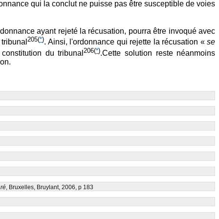
rdonnance qui la conclut ne puisse pas être susceptible de voies
rdonnance ayant rejeté la récusation, pourra être invoqué avec
205
(
*
)
tribunal
. Ainsi, l'ordonnance qui rejette la récusation «
se
206
(
*
)
constitution du tribunal
.Cette solution reste néanmoins
ion.
aré
, Bruxelles, Bruylant, 2006, p 183