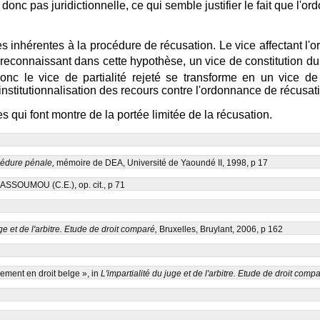
onc pas juridictionnelle, ce qui semble justifier le fait que l'o
 inhérentes à la procédure de récusation. Le vice affectant l'o
reconnaissant dans cette hypothèse, un vice de constitution du 
onc le vice de partialité rejeté se transforme en un vice de 
 institutionnalisation des recours contre l'ordonnance de récusat
qui font montre de la portée limitée de la récusation.
océdure pénale,
mémoire de DEA, Université de Yaoundé II, 1998, p 17
r ASSOUMOU (C.E.), op. cit., p 71
uge et de l'arbitre. Etude de droit comparé,
Bruxelles, Bruylant, 2006, p 162
ement en droit belge », in
L'impartialité du juge et de l'arbitre. Etude de droit comp