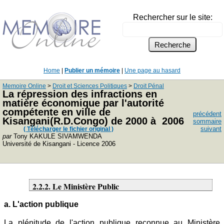
Rechercher sur le site:
Home
|
Publier un mémoire
|
Une page au hasard
Memoire Online
>
Droit et Sciences Politiques
>
Droit Pénal
La répression des infractions en
matière économique par l'autorité
compétente en ville de
précédent
Kisangani(R.D.Congo) de 2000 à 2006
sommaire
suivant
( Télécharger le fichier original )
par
Tony KAKULE SIVAMWENDA
Université de Kisangani - Licence 2006
2.2.2. Le Ministère Public
a. L'action publique
La plénitude de l'action publique reconnue au Ministère