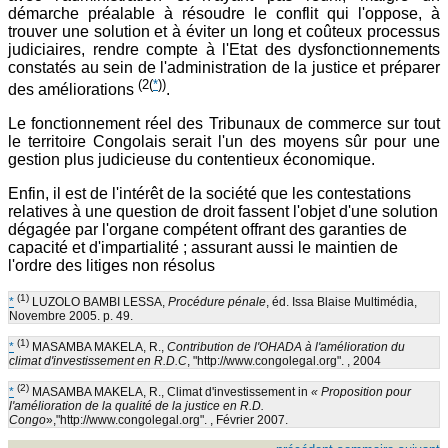
démarche préalable à résoudre le conflit qui l'oppose, à
trouver une solution et à éviter un long et coûteux processus
judiciaires, rendre compte à l'Etat des dysfonctionnements
constatés au sein de l'administration de la justice et préparer
(2
(
*
))
des améliorations
.
Le fonctionnement réel des Tribunaux de commerce sur tout
le territoire Congolais serait l'un des moyens sûr pour une
gestion plus judicieuse du contentieux économique.
Enfin, il est de l'intérêt de la société que les contestations
relatives à une question de droit fassent l'objet d'une solution
dégagée par l'organe compétent offrant des garanties de
capacité et d'impartialité ; assurant aussi le maintien de
l'ordre des litiges non résolus
(1)
*
LUZOLO BAMBI LESSA,
Procédure pénale
, éd. Issa Blaise Multimédia,
Novembre 2005. p. 49.
(1)
*
MASAMBA MAKELA, R.,
Contribution de l'OHADA à l'amélioration du
climat d'investissement en R.D.C
, "http://www.congolegal.org". , 2004
(2)
*
MASAMBA MAKELA, R., Climat d'investissement in
« Proposition pour
l'amélioration de la qualité de la justice en R.D.
Congo
»,"http://www.congolegal.org". , Février 2007.