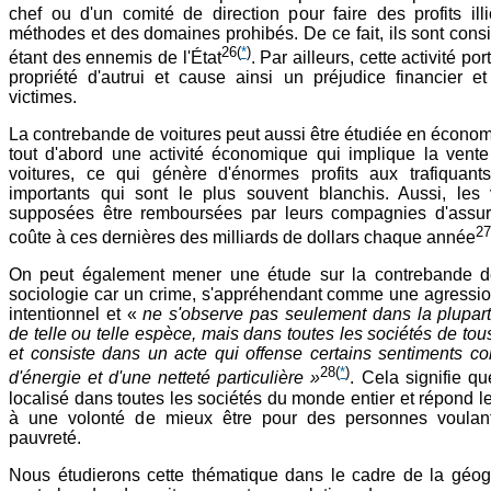
chef ou d'un comité de direction pour faire des profits ill
méthodes et des domaines prohibés. De ce fait, ils sont co
26
(
*
)
étant des ennemis de l'État
. Par ailleurs, cette activité por
propriété d'autrui et cause ainsi un préjudice financier e
victimes.
La contrebande de voitures peut aussi être étudiée en économi
tout d'abord une activité économique qui implique la vente
voitures, ce qui génère d'énormes profits aux trafiquants
importants qui sont le plus souvent blanchis. Aussi, les 
supposées être remboursées par leurs compagnies d'assu
27
coûte à ces dernières des milliards de dollars chaque année
On peut également mener une étude sur la contrebande d
sociologie car un crime, s'appréhendant comme une agressio
intentionnel et «
ne s'observe pas seulement dans la plupart
de telle ou telle espèce, mais dans toutes les sociétés de tous 
et consiste dans un acte qui offense certains sentiments col
28
(
*
)
d'énergie et d'une netteté particulière »
. Cela signifie qu
localisé dans toutes les sociétés du monde entier et répond l
à une volonté de mieux être pour des personnes voulant
pauvreté.
Nous étudierons cette thématique dans le cadre de la géogr