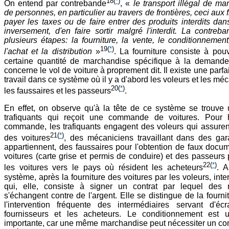
18
(
*
)
On entend par contrebande
, «
le transport illégal de m
de personnes, en particulier au travers de frontières, ceci aux f
payer les taxes ou de faire entrer des produits interdits da
inversement, d'en faire sortir malgré l'interdit. La contre
plusieurs étapes: la fourniture, la vente, le conditionnement,
19
(
*
)
l'achat et la distribution
»
. La fourniture consiste à pouv
certaine quantité de marchandise spécifique à la demande
concerne le vol de voiture à proprement dit. Il existe une parfa
travail dans ce système où il y a d'abord les voleurs et les mé
20
(
*
)
les faussaires et les passeurs
.
En effet, on observe qu'à la tête de ce système se trouve
trafiquants qui reçoit une commande de voitures. Pour 
commande, les trafiquants engagent des voleurs qui assurent
21
(
*
)
des voitures
, des mécaniciens travaillant dans des gar
appartiennent, des faussaires pour l'obtention de faux docu
voitures (carte grise et permis de conduire) et des passeurs
22
(
*
)
les voitures vers le pays où résident les acheteurs
. A
système, après la fourniture des voitures par les voleurs, inte
qui, elle, consiste à signer un contrat par lequel des
s'échangent contre de l'argent. Elle se distingue de la fournit
l'intervention fréquente des intermédiaires servant d'éc
fournisseurs et les acheteurs. Le conditionnement est 
importante, car une même marchandise peut nécessiter un co