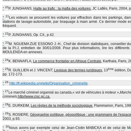
20
*
P. JUNGHANS,
Halte au trafic : la mafia des voitures
, JC Lattès, Paris, 2004, p
21
*
Les voleurs se procurent les voitures par effraction dans les parkings, dan
stations de lavage-automobile, par braquage à main armé. Ce dernier mode es
fréquent.
22
*
P. JUNGHANS, Op. Cit., p.42.
23
*
M. NGUEMA ZUE ESSONO J.-H., Chef de division statistiques, conseiller du 
de la P.I.J, entretien de 30/01/2008. Pour plus informations, lire les différents
MOULENDA en annexes.
24
*
K. BENNAFLA,
Le commerce frontalier en Afrique Centrale
, Karthala, Paris, 2
25
ème
*
R. GUILLIEN et J. VINCENT,
Lexique des termes juridiques
, 13
édition, Da
pp. 172-173.
26
*
http://fr.wikipedia.org/wiki/Organisation_criminelle
.
27
*
Le marché criminel organisé au canada,« vol de véhicules à moteur »,
March
criminels
,
http//www.cisc.gc.ca.
28
*
E. DURKEIM,
Les règles de la méthode sociologique
, Flammarion, Paris, 199
29
*
S. ROSIERE,
Géographie politique, géopolitique : une grammaire de l'espac
2003, p.93.
30
*
Nous avons par exemple celui de Jean-Clotin MABICKA et de celui de 