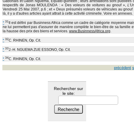
Gabonais et Gabin Nguéma, Equato-guinéen ; leurs arrestations sont publiées d
respectifs de Jonas MOULENDA : « Des voleurs de voitures au gnouf »,
L'U
Vendredi 25 Mai 2007, p.6 ; et « Deux présumés voleurs de véhicules au gnouf 
là, il y a d'autres articles ayant attrait à cette activité criminelle. Voire en annexes.
31
*
Il est défini par Businness Africa comme un cadre de catégorie moyenne mai
ne lui permettent pas d'assurer de manière complète le bien-être de sa famille et 
la hausse des prix des biens et services.
www.BusinnessAfrica.org
.
32
*
C. RHINEN, Op. Cit.
33
*
J.-H. NGUEMA ZUE ESSONO, Op. Cit.
34
*
C. RHINEN, Op. Cit.
précédent
Rechercher sur
le site: