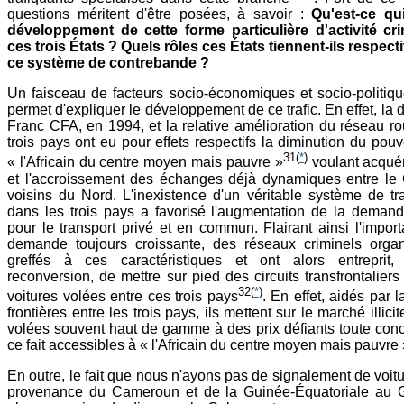
questions méritent d'être posées, à savoir :
Qu'est-ce qu
développement de cette forme particulière d'activité cri
ces trois États ?
Quels rôles ces États tiennent-ils respec
ce système de contrebande ?
Un faisceau de facteurs socio-économiques et socio-politique
permet d'expliquer le développement de ce trafic. En effet, la 
Franc CFA, en 1994, et la relative amélioration du réseau rou
trois pays ont eu pour effets respectifs la diminution du pouv
31
(
*
)
« l'Africain du centre moyen mais pauvre »
voulant acquér
et l'accroissement des échanges déjà dynamiques entre le
voisins du Nord. L'inexistence d'un véritable système de tr
dans les trois pays a favorisé l'augmentation de la demand
pour le transport privé et en commun. Flairant ainsi l'impor
demande toujours croissante, des réseaux criminels orga
greffés à ces caractéristiques et ont alors entreprit,
reconversion, de mettre sur pied des circuits transfrontalier
32
(
*
)
voitures volées entre ces trois pays
. En effet, aidés par 
frontières entre les trois pays, ils mettent sur le marché illici
volées souvent haut de gamme à des prix défiants toute con
ce fait accessibles à « l'Africain du centre moyen mais pauvre 
En outre, le fait que nous n'ayons pas de signalement de voit
provenance du Cameroun et de la Guinée-Équatoriale au 