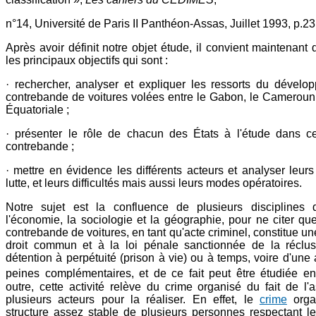
n°14, Université de Paris II Panthéon-Assas, Juillet 1993, p.23
Après avoir définit notre objet étude, il convient maintenant 
les principaux objectifs qui sont :
· rechercher, analyser et expliquer les ressorts du dévelo
contrebande de voitures volées entre le Gabon, le Cameroun
Équatoriale ;
· présenter le rôle de chacun des États à l'étude dans 
contrebande ;
· mettre en évidence les différents acteurs et analyser leurs
lutte, et leurs difficultés mais aussi leurs modes opératoires.
Notre sujet est la confluence de plusieurs disciplines d
l'économie, la sociologie et la géographie, pour ne citer que
contrebande de voitures, en tant qu'acte criminel, constitue un
droit commun et à la loi pénale sanctionnée de la réclu
détention à perpétuité (prison à vie) ou à temps, voire d'un
peines complémentaires, et de ce fait peut être étudiée en
outre, cette activité relève du crime organisé du fait de l'
plusieurs acteurs pour la réaliser. En effet, le
crime
org
structure assez stable de plusieurs personnes respectant l