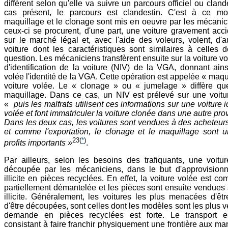
différent selon qu'elle va suivre un parcours officiel ou cland
cas présent, le parcours est clandestin. C'est à ce m
maquillage et le clonage sont mis en oeuvre par les mécanici
ceux-ci se procurent, d'une part, une voiture gravement ac
sur le marché légal et, avec l'aide des voleurs, volent, d'a
voiture dont les caractéristiques sont similaires à celles
question. Les mécaniciens transfèrent ensuite sur la voiture v
d'identification de la voiture (NIV) de la VGA, donnant ains
volée l'identité de la VGA. Cette opération est appelée « maqu
voiture volée. Le « clonage » ou « jumelage » diffère q
maquillage. Dans ce cas, un NIV est prélevé sur une voitur
«
puis les malfrats utilisent ces informations sur une voiture
volée et font immatriculer la voiture clonée dans une autre pro
Dans les deux cas, les voitures sont vendues à des acheteur
et comme l'exportation, le clonage et le maquillage sont 
23
(
*
)
profits importants »
.
Par ailleurs, selon les besoins des trafiquants, une voitu
découpée par les mécaniciens, dans le but d'approvision
illicite en pièces recyclées. En effet, la voiture volée est c
partiellement démantelée et les pièces sont ensuite vendues
illicite. Généralement, les voitures les plus menacées d'êtr
d'être découpées, sont celles dont les modèles sont les plus v
demande en pièces recyclées est forte. Le transport es
consistant à faire franchir physiquement une frontière aux m