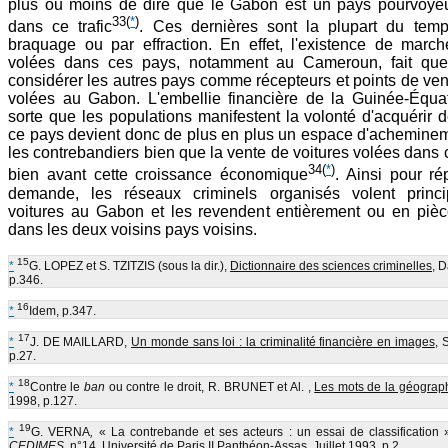
plus ou moins de dire que le Gabon est un pays pourvoyeu
33
(
*
)
dans ce trafic
. Ces dernières sont la plupart du tem
braquage ou par effraction. En effet, l'existence de march
volées dans ces pays, notamment au Cameroun, fait que 
considérer les autres pays comme récepteurs et points de ven
volées au Gabon. L'embellie financière de la Guinée-Équato
sorte que les populations manifestent la volonté d'acquérir d
ce pays devient donc de plus en plus un espace d'acheminem
les contrebandiers bien que la vente de voitures volées dans 
34
(
*
)
bien avant cette croissance économique
. Ainsi pour ré
demande, les réseaux criminels organisés volent princi
voitures au Gabon et les revendent entièrement ou en piè
dans les deux voisins pays voisins.
15
*
G. LOPEZ et S. TZITZIS (sous la dir.),
Dictionnaire des sciences criminelles
, D
p.346.
16
*
Idem, p.347.
17
*
J. DE MAILLARD,
Un monde sans loi : la criminalité financière en images
, 
p.27.
18
*
Contre le
ban
ou contre le droit, R. BRUNET et Al. ,
Les mots de la géograp
1998, p.127.
19
*
G. VERNA
,
« La contrebande et ses acteurs : un essai de classification
CEDIMES
, n°14, Université de Paris II Panthéon-Assas, Juillet 1993, p.2.