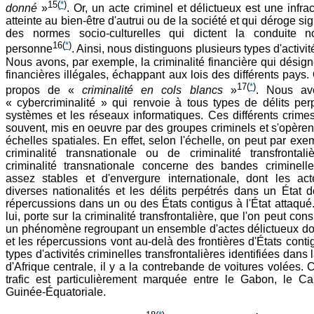
15
(
*
)
donné
»
. Or, un acte criminel et délictueux est une infra
atteinte au bien-être d'autrui ou de la société et qui déroge si
des normes socio-culturelles qui dictent la conduite n
16
(
*
)
personne
. Ainsi, nous distinguons plusieurs types d'activit
Nous avons, par exemple, la criminalité financière qui désigne
financières illégales, échappant aux lois des différents pays.
17
(
*
)
propos de «
criminalité en cols blancs
»
. Nous av
« cybercriminalité » qui renvoie à tous types de délits per
systèmes et les réseaux informatiques. Ces différents crimes
souvent, mis en oeuvre par des groupes criminels et s'opèrent
échelles spatiales. En effet, selon l'échelle, on peut par exe
criminalité transnationale ou de criminalité transfrontali
criminalité transnationale concerne des bandes criminell
assez stables et d'envergure internationale, dont les ac
diverses nationalités et les délits perpétrés dans un État
répercussions dans un ou des États contigus à l'État attaqué. 
lui, porte sur la criminalité transfrontalière, que l'on peut c
un phénomène regroupant un ensemble d'actes délictueux don
et les répercussions vont au-delà des frontières d'États conti
types d'activités criminelles transfrontalières identifiées dans
d'Afrique centrale, il y a la contrebande de voitures volées. 
trafic est particulièrement marquée entre le Gabon, le C
Guinée-Équatoriale.