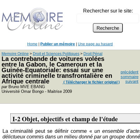
Rechercher sur le site:
Home
|
Publier un mémoire
|
Une page au hasard
Memoire Online
>
Droit et Sciences Politiques
>
Droit Pénal
La contrebande de voitures volées
entre la Gabon, le Cameroun et la
Guinée-Equatoriale: essai sur une
précédent
activité criminelle transfrontalière en
sommaire
Afrique centrale
suivant
( Télécharger le fichier original )
par
Bruno MVE EBANG
Université Omar Bongo - Maitrise 2009
I-2 Objet, objectifs et champ de l'étude
La criminalité peut se définir comme «
un ensemble d'actes
délictueux commis dans un milieu donné par un groupe donn