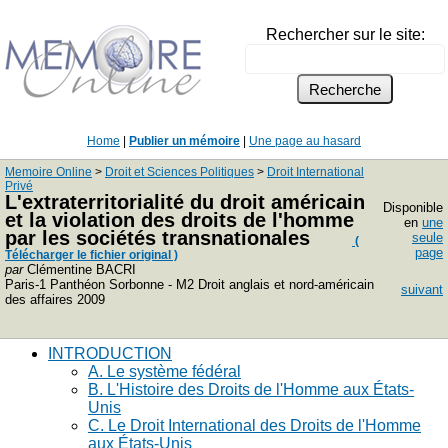
Rechercher sur le site:
Home
|
Publier un mémoire
|
Une page au hasard
Memoire Online
>
Droit et Sciences Politiques
>
Droit International
Privé
L'extraterritorialité du droit américain
Disponible
et la violation des droits de l'homme
en
une
par les sociétés transnationales
seule
(
page
Télécharger le fichier original )
par
Clémentine BACRI
Paris-1 Panthéon Sorbonne - M2 Droit anglais et nord-américain
suivant
des affaires 2009
INTRODUCTION
A. Le système fédéral
B. L'Histoire des Droits de l'Homme aux États-
Unis
C. Le Droit International des Droits de l'Homme
aux États-Unis