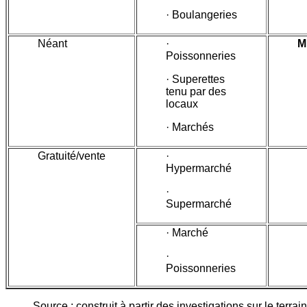
· Boulangeries
Néant
·
M
Poissonneries
· Superettes
tenu par des
locaux
· Marchés
Gratuité/vente
·
Hypermarché
·
Supermarché
· Marché
·
Poissonneries
Source : construit à partir des investigations sur le terrain