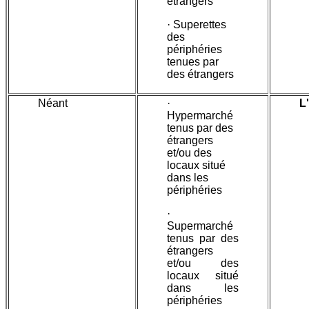
étrangers
· Superettes
des
périphéries
tenues par
des étrangers
Néant
·
L
Hypermarché
tenus par des
étrangers
et/ou des
locaux situé
dans les
périphéries
·
Supermarché
tenus par des
étrangers
et/ou des
locaux situé
dans les
périphéries