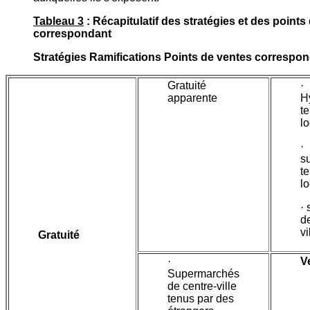
Tableau 3
: Récapitulatif des stratégies et des points
correspondant
Stratégies Ramifications Points de ventes correspo
Gratuité
·
apparente
H
t
l
·
s
t
l
· 
d
vi
Gratuité
·
V
Supermarchés
de centre-ville
tenus par des