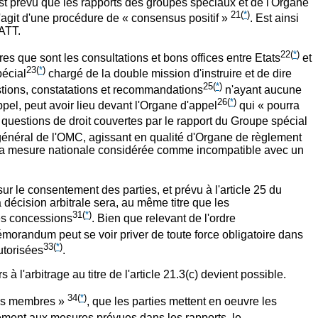
st prévu que les rapports des groupes spéciaux et de l'Organe
21
(
*
)
'agit d'une procédure de « consensus positif »
. Est ainsi
ATT.
22
(
*
)
es que sont les consultations et bons offices entre Etats
et
23
(
*
)
pécial
chargé de la double mission d'instruire et de dire
25
(
*
)
gestions, constatations et recommandations
n'ayant aucune
26
(
*
)
el, peut avoir lieu devant l'Organe d'appel
qui « pourra
x questions de droit couvertes par le rapport du Groupe spécial
 général de l'OMC, agissant en qualité d'Organe de règlement
e la mesure nationale considérée comme incompatible avec un
ur le consentement des parties, et prévu à l'article 25 du
écision arbitrale sera, au même titre que les
31
(
*
)
es concessions
. Bien que relevant de l'ordre
Mémorandum peut se voir priver de toute force obligatoire dans
33
(
*
)
utorisées
.
 l'arbitrage au titre de l'article 21.3(c) devient possible.
34
(
*
)
 les membres »
, que les parties mettent en oeuvre les
ement aux mesures prévues dans les rapports, le