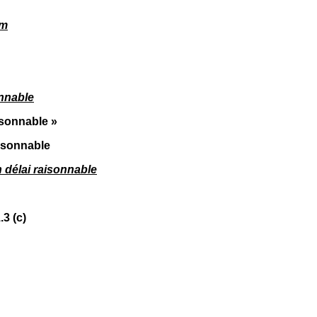
um
onnable
isonnable »
aisonnable
n délai raisonnable
.3 (c)