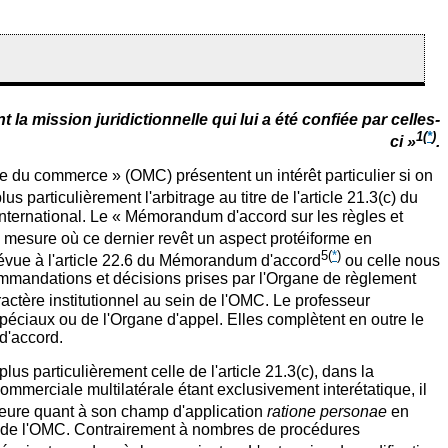
 la mission juridictionnelle qui lui a été confiée par celles-
1
(
*
)
ci »
.
e du commerce » (OMC) présentent un intérêt particulier si on
 particulièrement l'arbitrage au titre de l'article 21.3(c) du
international. Le « Mémorandum d'accord sur les règles et
a mesure où ce dernier revêt un aspect protéiforme en
5
(
*
)
révue à l'article 22.6 du Mémorandum d'accord
ou celle nous
commandations et décisions prises par l'Organe de règlement
actère institutionnel au sein de l'OMC. Le professeur
iaux ou de l'Organe d'appel. Elles complètent en outre le
d'accord.
plus particulièrement celle de l'article 21.3(c), dans la
mmerciale multilatérale étant exclusivement interétatique, il
ajeure quant à son champ d'application
ratione personae
en
sein de l'OMC. Contrairement à nombres de procédures