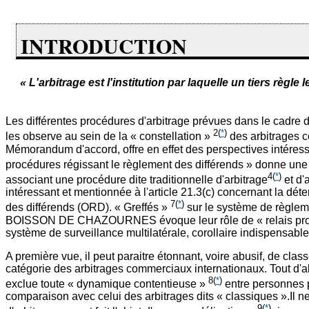
INTRODUCTION
« L'arbitrage est l'institution par laquelle un tiers règl
Les différentes procédures d'arbitrage prévues dans le cadre 
2
(
*
)
les observe au sein de la « constellation »
des arbitrages co
Mémorandum d'accord, offre en effet des perspectives intéress
procédures régissant le règlement des différends » donne une
4
(
*
)
associant une procédure dite traditionnelle d'arbitrage
et d'
intéressant et mentionnée à l'article 21.3(c) concernant la d
7
(
*
)
des différends (ORD). « Greffés »
sur le système de règleme
BOISSON DE CHAZOURNES évoque leur rôle de « relais procédu
système de surveillance multilatérale, corollaire indispensab
A première vue, il peut paraitre étonnant, voire abusif, de class
catégorie des arbitrages commerciaux internationaux. Tout d'ab
8
(
*
)
exclue toute « dynamique contentieuse »
entre personnes p
comparaison avec celui des arbitrages dits « classiques ».Il n
9
(
*
)