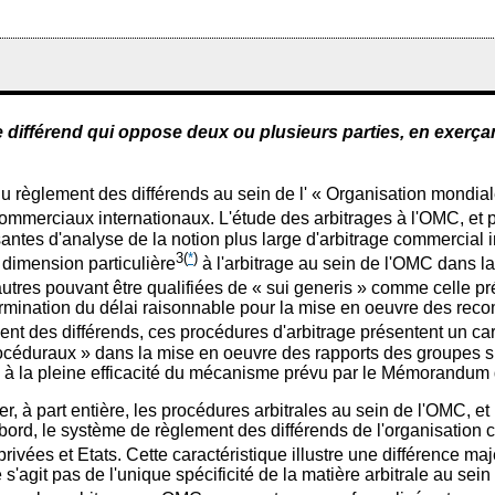
e le différend qui oppose deux ou plusieurs parties, en exerçant
du règlement des différends au sein de l' « Organisation mondial
mmerciaux internationaux. L'étude des arbitrages à l'OMC, et plus
antes d'analyse de la notion plus large d'arbitrage commercial 
3
(
*
)
 dimension particulière
à l'arbitrage au sein de l'OMC dans l
autres pouvant être qualifiées de « sui generis » comme celle p
étermination du délai raisonnable pour la mise en oeuvre des re
nt des différends, ces procédures d'arbitrage présentent un car
raux » dans la mise en oeuvre des rapports des groupes spéc
le à la pleine efficacité du mécanisme prévu par le Mémorandum 
er, à part entière, les procédures arbitrales au sein de l'OMC, et 
ord, le système de règlement des différends de l'organisation co
rivées et Etats. Cette caractéristique illustre une différence m
e s'agit pas de l'unique spécificité de la matière arbitrale au 