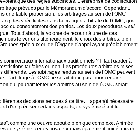
voient que des règles succinctes. L'entreprise de codification
arbitrage prévues par le Mémorandum d'accord. Cependant,
ns une faible propension, les arbitrages au sein de l'OMC
 rang des spécificités dans la pratique arbitrale de l'OMC, que
 la place du consentement des parties. Les deux procédures «
sui
rue. Tout d'abord, la volonté de recourir à une de ces
me nous le verrons ultérieurement, le choix des arbitres, bien
s Groupes spéciaux ou de l'Organe d'appel ayant préalablement
commerciaux internationaux traditionnels ? Il faut garder à
restrictions tarifaires ou non. Les procédures arbitrales mises
es différends. Les arbitrages rendus au sein de l'OMC peuvent
e. L'arbitrage à l'OMC ne serait donc pas, pour certains
ion qui pourrait tenter les arbitres au sein de l`OMC serait
fférentes décisions rendues à ce titre, il apparaît nécessaire
et d'en préciser certains aspects, ce système étant le
pparaît comme une oeuvre aboutie bien que complexe. Animée
sées du système, certes novateur mais également limité, mis en