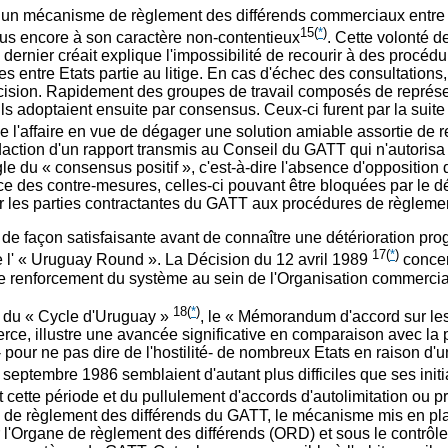
 un mécanisme de règlement des différends commerciaux entre Etat
15
(
*
)
t plus encore à son caractère non-contentieux
. Cette volonté de
ce dernier créait explique l'impossibilité de recourir à des pro
 entre Etats partie au litige. En cas d'échec des consultations, l
sion. Rapidement des groupes de travail composés de représent
u'ils adoptaient ensuite par consensus. Ceux-ci furent par la su
e l'affaire en vue de dégager une solution amiable assortie de
 rédaction d'un rapport transmis au Conseil du GATT qui n'autorisa 
le du « consensus positif », c'est-à-dire l'absence d'opposition 
lace des contre-mesures, celles-ci pouvant être bloquées par le 
r les parties contractantes du GATT aux procédures de règlemen
a de façon satisfaisante avant de connaître une détérioration pr
17
(
*
)
de l' « Uruguay Round ». La Décision du 12 avril 1989
concer
e renforcement du système au sein de l'Organisation commercial
18
(
*
)
 du « Cycle d'Uruguay »
, le « Mémorandum d'accord sur les
ce, illustre une avancée significative en comparaison avec la pé
 pour ne pas dire de l'hostilité- de nombreux Etats en raison d
 septembre 1986 semblaient d'autant plus difficiles que ses initi
cette période et du pullulement d'accords d'autolimitation ou pr
ti, de règlement des différends du GATT, le mécanisme mis en pl
par l'Organe de règlement des différends (ORD) et sous le contr