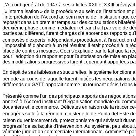
L'Accord général de 1947 à ses articles XXII et XXIII prévoyait
l'« internalisation » de la procédure au sein de l'institution e
l'interprétation de l'Accord au sein même de l'institution que 
reposait dans un premier temps sur des consultations bilatérales
deuxième phase comme médiateur et tranchait par voie de déci
parties au différend, furent chargés d'élaborer des rapports q
composés d'experts indépendants procédaient à l'instruction d
l'impossibilité d'aboutir à un tel résultat, il était procédé à la
place de contres mesures. Ceci s'explique par le fait que la règ
pour l'adoption du rapport et pour l'autorisation de mise en p
des modifications progressives furent cependant apportées pa
En dépit de ses faiblesses structurelles, le système fonctionn
période au cours de laquelle furent initiées les négociations 
différends du GATT apparait comme un tournant décisif dans l
Présenté comme l'un des principaux apports des négociations
annexé à l'Accord instituant l'Organisation mondiale du commer
douaniers et le commerce. Délicates en raison de la réticence-
engagées suite à la réunion ministérielle de Punta del Este de
raison du renforcement du protectionnisme qui sévissait durant 
progressif de sa faculté d'intervention. Au système, peu abou
véritable juridiction commerciale internationale. Administré 