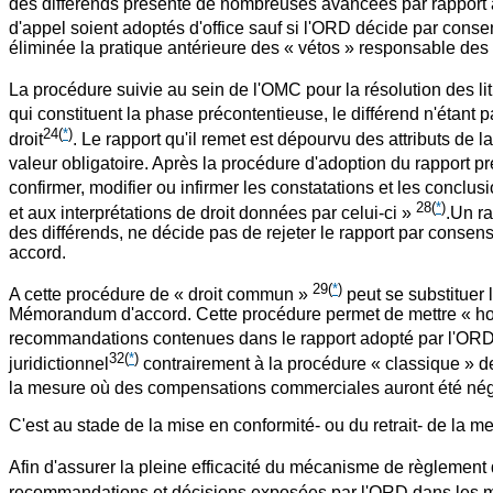
des différends présente de nombreuses avancées par rapport au
d'appel soient adoptés d'office sauf si l'ORD décide par conse
éliminée la pratique antérieure des « vétos » responsable d
La procédure suivie au sein de l'OMC pour la résolution des li
qui constituent la phase précontentieuse, le différend n'étant 
24
(
*
)
droit
. Le rapport qu'il remet est dépourvu des attributs de
valeur obligatoire. Après la procédure d'adoption du rapport 
confirmer, modifier ou infirmer les constatations et les conclu
28
(
*
)
et aux interprétations de droit données par celui-ci »
.Un ra
des différends, ne décide pas de rejeter le rapport par cons
accord.
29
(
*
)
A cette procédure de « droit commun »
peut se substituer l
Mémorandum d'accord. Cette procédure permet de mettre « hors 
recommandations contenues dans le rapport adopté par l'ORD
32
(
*
)
juridictionnel
contrairement à la procédure « classique » de 
la mesure où des compensations commerciales auront été négo
C'est au stade de la mise en conformité- ou du retrait- de la me
Afin d'assurer la pleine efficacité du mécanisme de règlement d
recommandations et décisions exposées par l'ORD dans les m