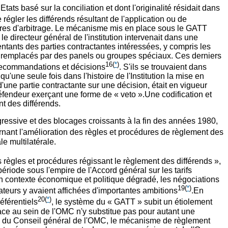
s basé sur la conciliation et dont l'originalité résidait dans
 régler les différends résultant de l'application ou de
cédures d'arbitrage. Le mécanisme mis en place sous le GATT
e directeur général de l'institution intervenait dans une
ants des parties contractantes intéressées, y compris les
ite remplacés par des panels ou groupes spéciaux. Ces derniers
16
(
*
)
 recommandations et décisions
. S'ils se trouvaient dans
qu'une seule fois dans l'histoire de l'Institution la mise en
d'une partie contractante sur une décision, était en vigueur
défendeur exerçant une forme de « veto ».Une codification et
t des différends.
ogressive et des blocages croissants à la fin des années 1980,
nant l'amélioration des règles et procédures de règlement des
e multilatérale.
 règles et procédures régissant le règlement des différends »,
riode sous l'empire de l'Accord général sur les tarifs
'un contexte économique et politique dégradé, les négociations
19
(
*
)
ateurs y avaient affichées d'importantes ambitions
.En
20
(
*
)
éférentiels
, le système du « GATT » subit un étiolement
ace au sein de l'OMC n'y substitue pas pour autant une
ôle du Conseil général de l'OMC, le mécanisme de règlement