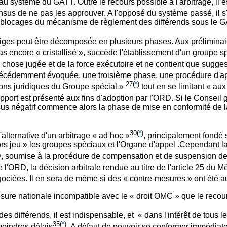
 système du GATT. Outre le recours possible à l'arbitrage, il e
nsus de ne pas les approuver. A l'opposé du système passé, il s
es blocages du mécanisme de règlement des différends sous le G
tiges peut être décomposée en plusieurs phases. Aux préliminair
pas encore « cristallisé », succède l'établissement d'un groupe s
 la chose jugée et de la force exécutoire et ne contient que sug
précédemment évoquée, une troisième phase, une procédure d'app
27
(
*
)
sions juridiques du Groupe spécial »
tout en se limitant « au
pport est présenté aux fins d'adoption par l'ORD. Si le Conseil
ensus négatif commence alors la phase de mise en conformité d
30
(
*
)
'alternative d'un arbitrage « ad hoc »
, principalement fondé s
jeu » les groupes spéciaux et l'Organe d'appel .Cependant la d
, soumise à la procédure de compensation et de suspension d
l'ORD, la décision arbitrale rendue au titre de l'article 25 du 
ciées. Il en sera de même si des « contre-mesures » ont été a
sure nationale incompatible avec le « droit OMC » que le recours à
es différends, il est indispensable, et « dans l'intérêt de tous
35
(
*
)
oindres délais
.A défaut de pouvoir se conformer immédiat