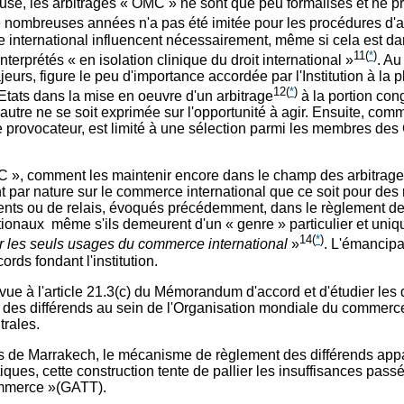
use, les arbitrages « OMC » ne sont que peu formalisés et ne pré
nombreuses années n'a pas été imitée pour les procédures d'
e international influencent nécessairement, même si cela est da
11
(
*
)
terprétés « en isolation clinique du droit international »
. Au
majeurs, figure le peu d'importance accordée par l'Institution à
12
(
*
)
 Etats dans la mise en oeuvre d'un arbitrage
à la portion cong
'autre ne se soit exprimée sur l'opportunité à agir. Ensuite, com
e provocateur, est limité à une sélection parmi les membres de
C », comment les maintenir encore dans le champ des arbitrages 
nt par nature sur le commerce international que ce soit pour des 
éments ou de relais, évoqués précédemment, dans le règlement d
tionaux même s'ils demeurent d'un « genre » particulier et uniqu
14
(
*
)
r les seuls usages du commerce international
»
. L'émancipat
rds fondant l'institution.
e à l'article 21.3(c) du Mémorandum d'accord et d'étudier les di
des différends au sein de l'Organisation mondiale du commerce 
trales.
rds de Marrakech, le mécanisme de règlement des différends a
ques, cette construction tente de pallier les insuffisances pas
commerce »(GATT).