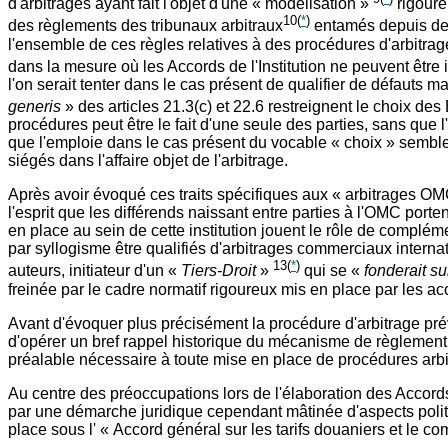
d'arbitrages ayant fait l'objet d'une « modélisation »
rigoure
10
(
*
)
des règlements des tribunaux arbitraux
entamés depuis de 
l'ensemble de ces règles relatives à des procédures d'arbitrag
dans la mesure où les Accords de l'Institution ne peuvent être in
l'on serait tenter dans le cas présent de qualifier de défauts 
generis
» des articles 21.3(c) et 22.6 restreignent le choix des
procédures peut être le fait d'une seule des parties, sans que l
que l'emploie dans le cas présent du vocable « choix » sembl
siégés dans l'affaire objet de l'arbitrage.
Après avoir évoqué ces traits spécifiques aux « arbitrages OM
l'esprit que les différends naissant entre parties à l'OMC porte
en place au sein de cette institution jouent le rôle de compl
par syllogisme être qualifiés d'arbitrages commerciaux interna
13
(
*
)
auteurs, initiateur d'un «
Tiers-Droit
»
qui se «
fonderait su
freinée par le cadre normatif rigoureux mis en place par les acco
Avant d'évoquer plus précisément la procédure d'arbitrage prévu
d'opérer un bref rappel historique du mécanisme de règlement 
préalable nécessaire à toute mise en place de procédures arbi
Au centre des préoccupations lors de l'élaboration des Acco
par une démarche juridique cependant mâtinée d'aspects politi
place sous l' « Accord général sur les tarifs douaniers et le 