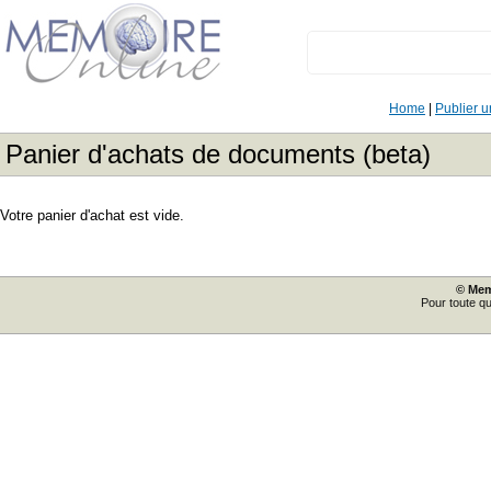
Home
|
Publier 
Panier d'achats de documents (beta)
Votre panier d'achat est vide.
© Mem
Pour toute q