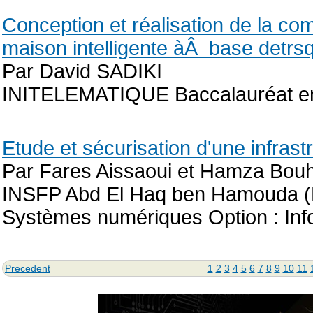
Conception et réalisation de la 
maison intelligente àÂ base detrs
Par David SADIKI
INITELEMATIQUE Baccalauréat en 
Etude et sécurisation d'une infra
Par Fares Aissaoui et Hamza Bouh
INSFP Abd El Haq ben Hamouda (
Systèmes numériques Option : Inf
Precedent
1
2
3
4
5
6
7
8
9
10
11