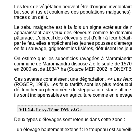
Les feux de végétation peuvent être d'origine involontaire
but social (us et coutumes des populations malgaches) 
traces d'un délit.
Le zébu malgache est à la fois un signe extérieur de 
apparaissent aux yeux des éleveurs comme le domaine
pâturage. L'objectif des éleveurs est d'offrir à leur bé
par le feu, elles empêchent les jeunes pousses d'émerger
en feu sauvage, grignotent les lisières, détruisent les je
On estime que les superficies ravagées à Maromiandr
commune de Maromiandra dispose à elle seule de 1570 h
en 2000 est de 18347 ha (
Source
MEF, 2002 in ONE/T.B.
Ces savanes connaissent une dégradation. <<
Les feux
(ROGER, 1988). Les feux tardifs sont les plus redoutable
déclencher un phénomène de steppisation, stade ultime 
ils sont indispensables en agriculture comme en élevage
VII.2.4- Le sysTème D'élevAGe
Deux types d'élevages sont retenus dans cette zone :
- un élevage hautement extensif : le troupeau est surveil