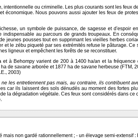
, intentionnelle ou criminelle. Les plus courants sont les feux d
et économique. Nous pouvons aussi ajouter les feux de protest
richesse, un symbole de puissance, de sagesse et d'espoir en
 indispensable au parcours de grands troupeaux. En conséque
tail de jeunes pousses tout en supprimant les vieilles herbes co
 et le zébu piqueté par ses extrémités refuse le pâturage. Ce 
unes ligneux et empêchent les forêts de se reconstituer.
a et à Behompy varient de 200 à 1400 ha/an et la fréquence 
a de savane arborée et 1877 ha de savane herbeuse (FTM, 2004)
E., 2003)
 ne les entretiennent pas mais, au contraire, ils contribuent a
s car ils laissent des sols dénudés au moment des fortes pluies
de la dégradation végétale. Ces feux sont considérés dans ce 
.
lé mais non gardé rationnellement ; - un élevage semi-extensif : 