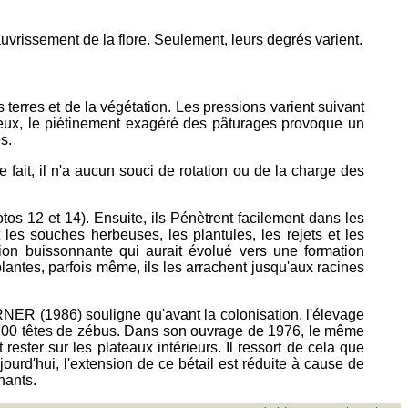
vrissement de la flore. Seulement, leurs degrés varient.
 terres et de la végétation. Les pressions varient suivant
gileux, le piétinement exagéré des pâturages provoque un
s.
fait, il n'a aucun souci de rotation ou de la charge des
tos 12 et 14). Ensuite, ils Pénètrent facilement dans les
les souches herbeuses, les plantules, les rejets et les
ion buissonnante qui aurait évolué vers une formation
lantes, parfois même, ils les arrachent jusqu'aux racines
RNER (1986) souligne qu'avant la colonisation, l'élevage
à 100 têtes de zébus. Dans son ouvrage de 1976, le même
ester sur les plateaux intérieurs. Il ressort de cela que
ujourd'hui, l'extension de ce bétail est réduite à cause de
nants.