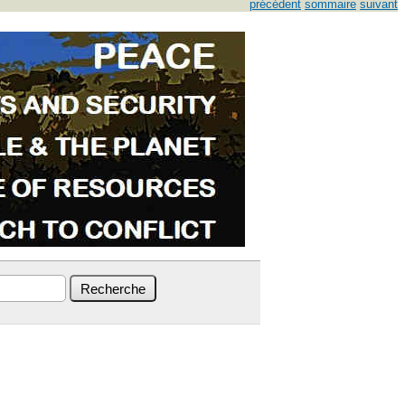
précédent
sommaire
suivant