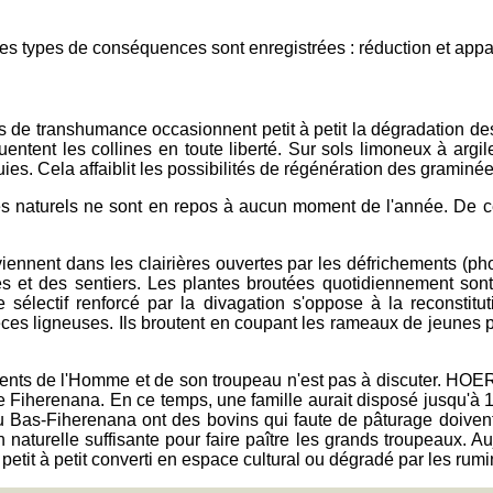
s types de conséquences sont enregistrées : réduction et appau
s de transhumance occasionnent petit à petit la dégradation des
équentent les collines en toute liberté. Sur sols limoneux à ar
ies. Cela affaiblit les possibilités de régénération des graminée
s naturels ne sont en repos à aucun moment de l'année. De ce 
viennent dans les clairières ouvertes par les défrichements (pho
es et des sentiers. Les plantes broutées quotidiennement sont 
électif renforcé par la divagation s'oppose à la reconstitut
ces ligneuses. Ils broutent en coupant les rameaux de jeunes p
ments de l'Homme et de son troupeau n'est pas à discuter. HOE
de Fiherenana. En ce temps, une famille aurait disposé jusqu'
 Bas-Fiherenana ont des bovins qui faute de pâturage doivent r
n naturelle suffisante pour faire paître les grands troupeaux. A
 petit à petit converti en espace cultural ou dégradé par les rumi