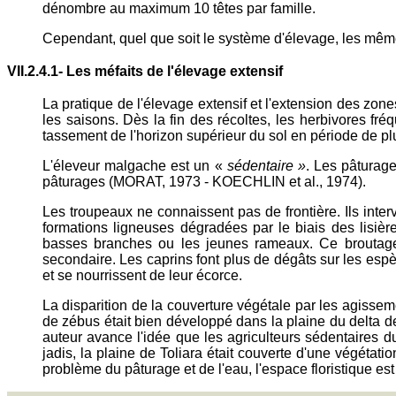
dénombre au maximum 10 têtes par famille.
Cependant, quel que soit le système d'élevage, les même
VII.2.4.1- Les méfaits de l'élevage extensif
La pratique de l'élevage extensif et l'extension des zone
les saisons. Dès la fin des récoltes, les herbivores fr
tassement de l'horizon supérieur du sol en période de plu
L'éleveur malgache est un «
sédentaire »
. Les pâturage
pâturages (MORAT, 1973 - KOECHLIN et al., 1974).
Les troupeaux ne connaissent pas de frontière. Ils inter
formations ligneuses dégradées par le biais des lisièr
basses branches ou les jeunes rameaux. Ce broutage s
secondaire. Les caprins font plus de dégâts sur les espè
et se nourrissent de leur écorce.
La disparition de la couverture végétale par les agisse
de zébus était bien développé dans la plaine du delta 
auteur avance l'idée que les agriculteurs sédentaires du
jadis, la plaine de Toliara était couverte d'une végétatio
problème du pâturage et de l'eau, l'espace floristique est