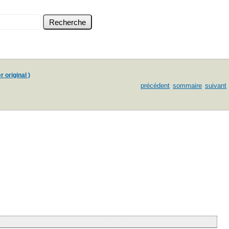
r original )
précédent
sommaire
suivant