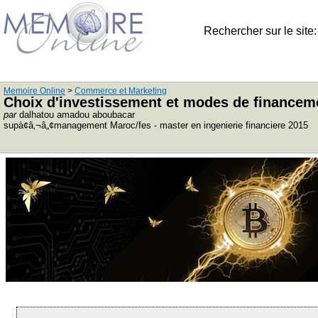
Rechercher sur le site
Memoire Online
>
Commerce et Marketing
Choix d'investissement et modes de financeme
par
dalhatou amadou aboubacar
supà¢â‚¬â„¢management Maroc/fes - master en ingenierie financiere 2015