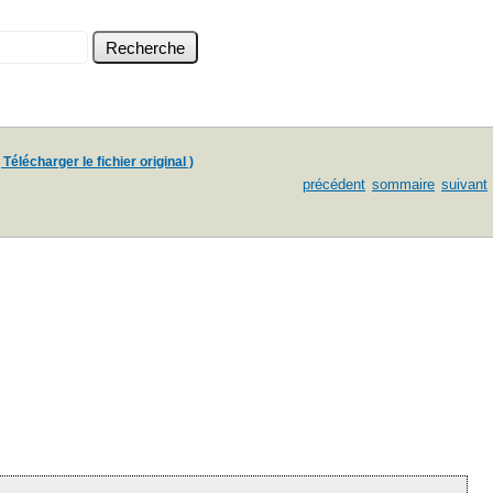
 Télécharger le fichier original )
précédent
sommaire
suivant