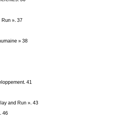
d Run ». 37
 humaine » 38
veloppement. 41
Play and Run ». 43
. 46