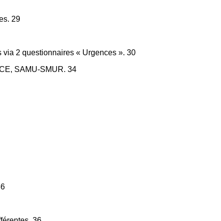
ces. 29
es via 2 questionnaires « Urgences ». 30
CE, SAMU-SMUR. 34
36
férentes. 36