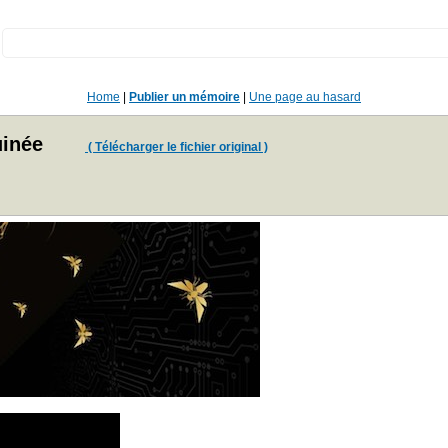
:
Home
|
Publier un mémoire
|
Une page au hasard
inée
( Télécharger le fichier original )