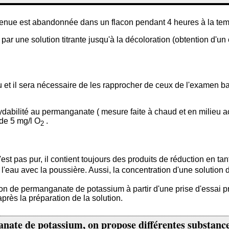
tenue est abandonnée dans un flacon pendant 4 heures à la tem
 une solution titrante jusqu'à la décoloration (obtention d'un e
bsolu et il sera nécessaire de les rapprocher de ceux de l'examen
dabilité au permanganate ( mesure faite à chaud et en milieu a
de 5 mg/l O
.
2
est pas pur, il contient toujours des produits de réduction en t
l'eau avec la poussière. Aussi, la concentration d'une solutio
on de permanganate de potassium à partir d'une prise d'essai pré
près la préparation de la solution.
nganate de potassium, on propose différentes substa