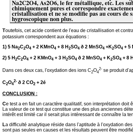
Na2C2O4, As2O6, le fer métallique, etc. Les s
chimiquement pures et correspondre exactement 
cristallisation et ne se modifie pas au cours de
hygroscopique non plus.
T
outefois, cet acide contient de l'eau de cristallisation et cont
potassium correspondent aux équations :
1) 5 Na
C
O
+ 2 KMnO
+ 8 H
SO
ð 2 MnSO
+K
SO
+ 5 
2
2
4
4
2
4
4
2
4
2)
5 H
C
O
+ 2 KMnO
+ 3 H
SO
ð 2 MnSO
+ K
SO
+ 8 
2
2
4
4
2
4
4
2
4
2-
Dans ces deux cas, l'oxydation des ions C
O
se produit d'a
2
4
2-
C
O
ð 2 CO
+ 2é
2
4
2
CONCLUSION :
C
e test a en fait un caractère qualitatif, son interprétation d
La valeur de ce test qui constitue une des plus anciennes déte
intérêt est limité car il serait plus intéressant de connaître 
L
a difficulté analytique réside dans l'aptitude à l'oxydation de
sont pas seules en causes et les résultats peuvent être modifiés p