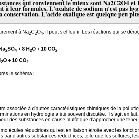
ubstances qui conviennent le mieux sont Na2C2O4 et
à leur formules. L'oxalate de sodium n'est pas hygr
 sa conservation. L'acide oxalique est quelque peu plu
rairement à Na
C
O
, il peut s'effleurir. Les réactions qui se dé
2
2
4
Na
SO
+ 8 H
O + 10 CO
2
4
2
2
H
O + 10 CO
2
2
près le schéma :
oit être associée à d'autres caractéristiques chimiques de la poll
rminations en hydrologie a été souvent discutée. Il s'agit en fa
la teneur des substances en cause plutôt que d'approcher une ten
s molécules réductrices qui est en liaison étroite avec les foncti
ar d'autres substances réductrices, telle que les sulfures, les nit