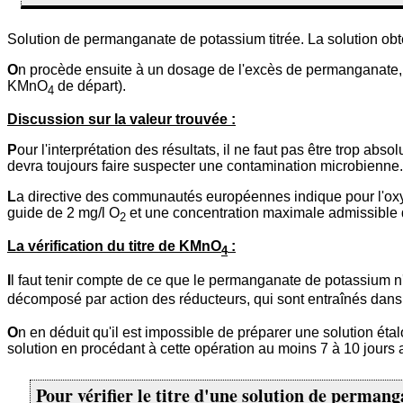
Solution de permanganate de potassium titrée. La solution ob
O
n procède ensuite à un dosage de l'excès de permanganate, par
KMnO
de départ).
4
Discussion sur la valeur trouvée :
P
our l'interprétation des résultats, il ne faut pas être trop a
devra toujours faire suspecter une contamination microbienne.
L
a directive des communautés européennes indique pour l'oxy
guide de 2 mg/l O
et une concentration maximale admissible 
2
La vérification du titre de KMnO
:
4
I
l faut tenir compte de ce que le permanganate de potassium n'
décomposé par action des réducteurs, qui sont entraînés dans 
O
n en déduit qu'il est impossible de préparer une solution étal
solution en procédant à cette opération au moins 7 à 10 jours a
Pour vérifier le titre d'une solution de perma