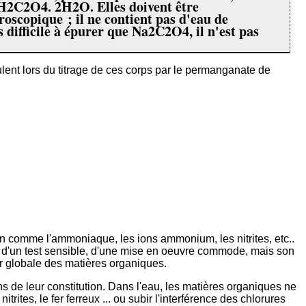
 H2C2O4. 2H2O. Elles doivent être
oscopique ; il ne contient pas d'eau de
s difficile à épurer que Na2C2O4, il n'est pas
roulent lors du titrage de ces corps par le permanganate de
ution comme l'ammoniaque, les ions ammonium, les nitrites, etc..
it, d'un test sensible, d'une mise en oeuvre commode, mais son
eur globale des matières organiques.
ons de leur constitution. Dans l'eau, les matières organiques ne
rites, le fer ferreux ... ou subir l'interférence des chlorures