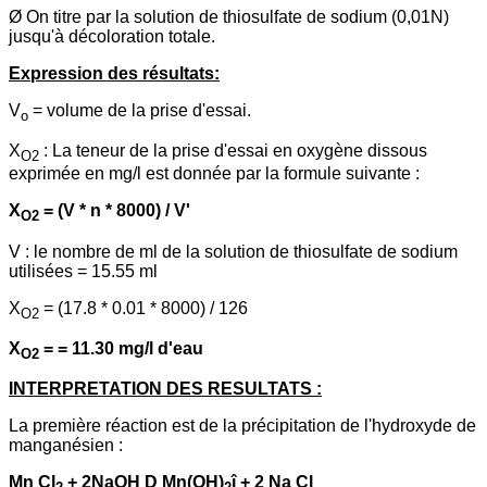
Ø On titre par la solution de thiosulfate de sodium (0,01N)
jusqu'à décoloration totale.
Expression des résultats:
V
= volume de la prise d'essai.
o
X
: La teneur de la prise d'essai en oxygène dissous
O2
exprimée en mg/l est donnée par la formule suivante :
X
= (V * n * 8000) / V'
O2
V : le nombre de ml de la solution de thiosulfate de sodium
utilisées = 15.55 ml
X
= (17.8 * 0.01 * 8000) / 126
O2
X
= = 11.30 mg/l d'eau
O2
INTERPRETATION DES RESULTATS :
La première réaction est de la précipitation de l'hydroxyde de
manganésien :
Mn Cl
+ 2NaOH D Mn(OH)
î + 2 Na Cl