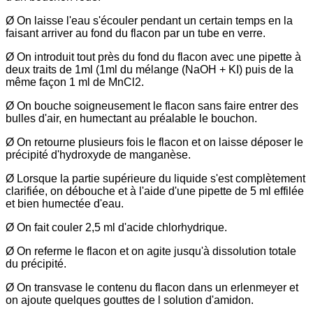
Ø On laisse l'eau s'écouler pendant un certain temps en la
faisant arriver au fond du flacon par un tube en verre.
Ø On introduit tout près du fond du flacon avec une pipette à
deux traits de 1ml (1ml du mélange (NaOH + KI) puis de la
même façon 1 ml de MnCl2.
Ø On bouche soigneusement le flacon sans faire entrer des
bulles d'air, en humectant au préalable le bouchon.
Ø On retourne plusieurs fois le flacon et on laisse déposer le
précipité d'hydroxyde de manganèse.
Ø Lorsque la partie supérieure du liquide s'est complètement
clarifiée, on débouche et à l'aide d'une pipette de 5 ml effilée
et bien humectée d'eau.
Ø On fait couler 2,5 ml d'acide chlorhydrique.
Ø On referme le flacon et on agite jusqu'à dissolution totale
du précipité.
Ø On transvase le contenu du flacon dans un erlenmeyer et
on ajoute quelques gouttes de l solution d'amidon.