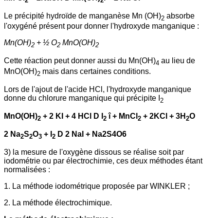
2
2
Le précipité hydroïde de manganèse
Mn (OH)
absorbe
2
l'oxygéné présent pour donner l'hydroxyde manganique :
Mn(OH)
+ ½ O
MnO(OH)
2
2
2
Cette réaction peut donner aussi du Mn(OH)
au lieu de
4
MnO(OH)
mais dans certaines conditions.
2
Lors de l'ajout de l'acide HCl, l'hydroxyde manganique
donne du chlorure manganique qui précipite I
2
MnO(OH)
+ 2 KI + 4 HCl D I
î + MnCl
+ 2KCl + 3H
O
2
2
2
2
2 Na
S
O
+ I
D 2 NaI + Na2S4O6
2
2
3
2
3) la mesure de l'oxygène dissous se réalise soit par
iodométrie ou par électrochimie, ces deux méthodes étant
normalisées :
1. La méthode iodométrique proposée par WINKLER ;
2. La méthode électrochimique.