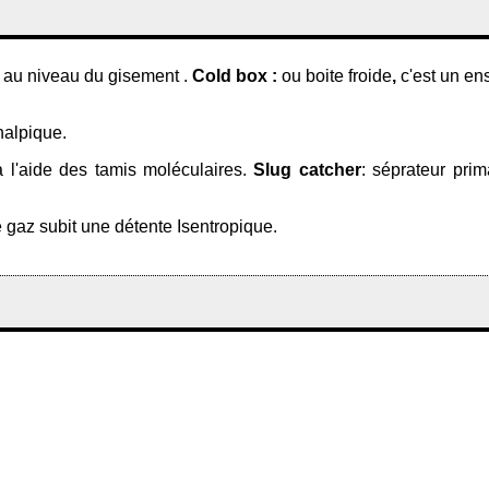
n au niveau du gisement .
Cold box :
ou boite froide
,
c'est un en
halpique.
à l'aide des tamis moléculaires.
Slug catcher
: séprateur pri
e gaz subit une détente Isentropique.