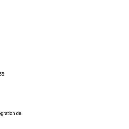
 55
égration de