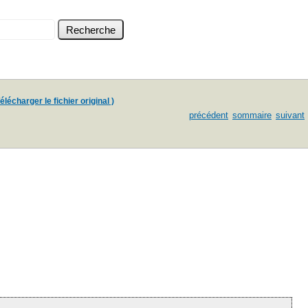
élécharger le fichier original )
précédent
sommaire
suivant