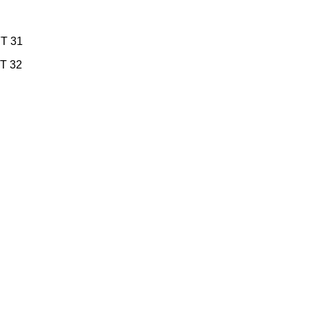
FT 31
FT 32