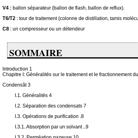
V4 :
ballon séparateur (ballon de flash, ballon de reflux).
T6/T2
: tour de traitement (colonne de distillation, tamis moléc
C8
: un compresseur ou un détendeur
SOMMAIRE
Introduction 1
Chapitre I: Généralités sur le traitement et le fractionnement d
Condensât 3
I.1. Généralités 4
I.2. Séparation des condensats 7
I.3. Opérations de purification .8
I.3.1. Absorption par un solvant ..9
I.3.2. Perméation gazeuse 10