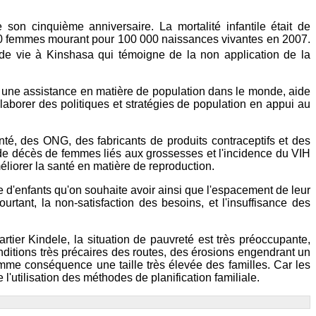
 son cinquième anniversaire. La mortalité infantile était de
100 femmes mourant pour 100 000 naissances vivantes en 2007.
u de vie à Kinshasa qui témoigne de la non application de la
r une assistance en matière de population dans le monde, aide
laborer des politiques et stratégies de population en appui au
é, des ONG, des fabricants de produits contraceptifs et des
 de décès de femmes liés aux grossesses et l'incidence du VIH
liorer la santé en matière de reproduction.
 d'enfants qu'on souhaite avoir ainsi que l'espacement de leur
urtant, la non-satisfaction des besoins, et l'insuffisance des
ier Kindele, la situation de pauvreté est très préoccupante,
 conditions très précaires des routes, des érosions engendrant un
comme conséquence une taille très élevée des familles. Car les
'utilisation des méthodes de planification familiale.