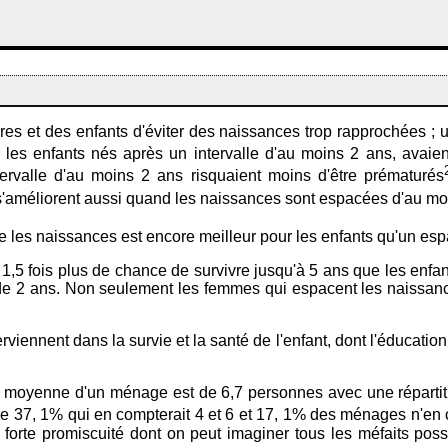
ères et des enfants d'éviter des naissances trop rapprochées ;
les enfants nés après un intervalle d'au moins 2 ans, avaie
ntervalle d'au moins 2 ans risquaient moins d'être prématurés
t s'améliorent aussi quand les naissances sont espacées d'au mo
e les naissances est encore meilleur pour les enfants qu'un es
 1,5 fois plus de chance de survivre jusqu'à 5 ans que les enfan
de 2 ans. Non seulement les femmes qui espacent les naissance
iennent dans la survie et la santé de l'enfant, dont l'éducation 
le moyenne d'un ménage est de 6,7 personnes avec une répartiti
e 37, 1% qui en compterait 4 et 6 et 17, 1% des ménages n'en 
forte promiscuité dont on peut imaginer tous les méfaits poss