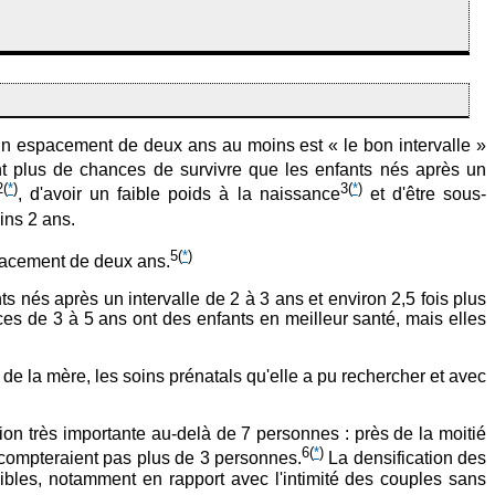
 un espacement de deux ans au moins est « le bon intervalle »
nt plus de chances de survivre que les enfants nés après un
2
(
*
)
3
(
*
)
, d'avoir un faible poids à la naissance
et d'être sous-
ins 2 ans.
5
(
*
)
pacement de deux ans.
ts nés après un intervalle de 2 à 3 ans et environ 2,5 fois plus
s de 3 à 5 ans ont des enfants en meilleur santé, mais elles
de la mère, les soins prénatals qu'elle a pu rechercher et avec
on très importante au-delà de 7 personnes : près de la moitié
6
(
*
)
compteraient pas plus de 3 personnes.
La densification des
ibles, notamment en rapport avec l'intimité des couples sans