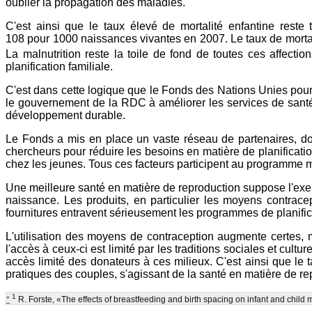
oublier la propagation des maladies.
C'est ainsi que le taux élevé de mortalité enfantine reste 
108 pour 1000 naissances vivantes en 2007. Le taux de morta
La malnutrition reste la toile de fond de toutes ces affection
planification familiale.
C'est dans cette logique que le Fonds des Nations Unies pour
le gouvernement de la RDC à améliorer les services de santé e
développement durable.
Le Fonds a mis en place un vaste réseau de partenaires, do
chercheurs pour réduire les besoins en matière de planificat
chez les jeunes. Tous ces facteurs participent au programme m
Une meilleure santé en matière de reproduction suppose l'exer
naissance. Les produits, en particulier les moyens contracept
fournitures entravent sérieusement les programmes de planifica
L'utilisation des moyens de contraception augmente certes, 
l'accès à ceux-ci est limité par les traditions sociales et cult
accès limité des donateurs à ces milieux. C'est ainsi que le 
pratiques des couples, s'agissant de la santé en matière de re
1
*
R. Forste, «The effects of breastfeeding and birth spacing on infant and child m