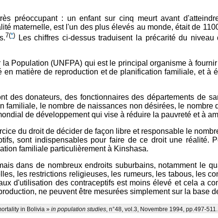
très préoccupant : un enfant sur cinq meurt avant d'atteindre
lité maternelle, est l'un des plus élevés au monde, était de 1
7
(
*
)
s.
Les chiffres ci-dessus traduisent la précarité du nivea
 la Population (UNFPA) qui est le principal organisme à fourni
n matière de reproduction et de planification familiale, et à é
nt des donateurs, des fonctionnaires des départements de sant
ion familiale, le nombre de naissances non désirées, le nombre
ondial de développement qui vise à réduire la pauvreté et à amé
cice du droit de décider de façon libre et responsable le nombre
ifs, sont indispensables pour faire de ce droit une réalité. Po
tion familiale particulièrement à Kinshasa.
mais dans de nombreux endroits suburbains, notamment le quart
urelles, les restrictions religieuses, les rumeurs, les tabous, les
taux d'utilisation des contraceptifs est moins élevé et cela a 
production, ne peuvent être mesurées simplement sur la base de l
ortality in Bolivia »
in population studies
, n°48, vol.3, Novembre 1994, pp.497-511.