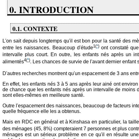
0. INTRODUCTION
0.1. CONTEXTE
L'on sait depuis longtemps qu'il est bon pour la santé des m
1
(
*
)
entre les naissances. Beaucoup d'étude
ont constaté que 
intervalle plus court. En outre, les enfants nés après un i
4
(
*
)
alimentés
. Les chances de survie de l'avant dernier enfan
D'autres recherches montrent qu'un espacement de 3 ans entr
En effet, les enfants nés 3 à 5 ans après leur ainé ont environ
de chance que les enfants nés après un intervalle de moins 
sont elles-mêmes en meilleure santé.
Outre l'espacement des naissances, beaucoup de facteurs interv
quelle fréquence elle les a obtenus.
Mais en RDC en général et à Kinshasa en particulier, la tail
des ménages (45, 8%) compteraient 7 personnes et plus contr
ménages est un sérieux problème en ce qu'il en résulte une 