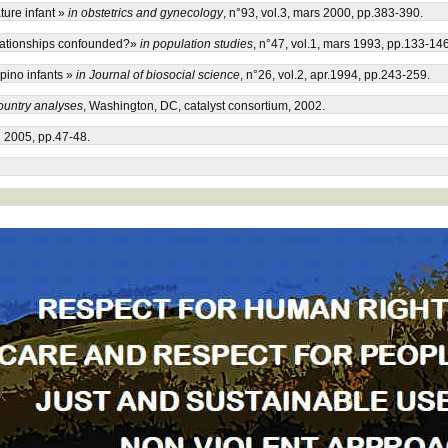
ture infant »
in obstetrics and gynecology
, n°93, vol.3, mars 2000, pp.383-390.
 relationships confounded?»
in population studies
, n°47, vol.1, mars 1993, pp.133-146
ipino infants »
in Journal of biosocial science
, n°26, vol.2, apr.1994, pp.243-259.
-country analyses
, Washington, DC, catalyst consortium, 2002.
l 2005, pp.47-48.