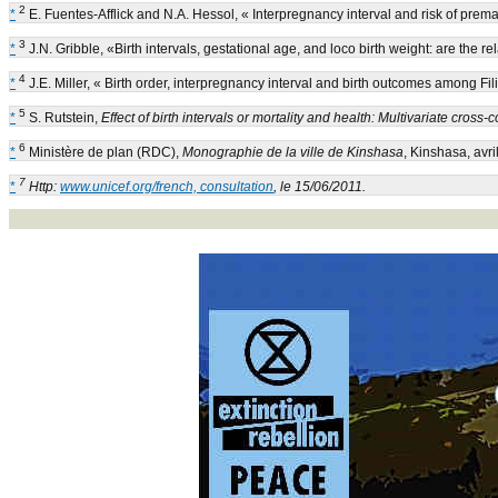
2
*
E. Fuentes-Afflick and N.A. Hessol, « Interpregnancy interval and risk of prema
3
*
J.N. Gribble, «Birth intervals, gestational age, and loco birth weight: are the
4
*
J.E. Miller, « Birth order, interpregnancy interval and birth outcomes among Fil
5
*
S. Rutstein,
Effect of birth intervals or mortality and health: Multivariate cross
6
*
Ministère de plan (RDC),
Monographie de la ville de Kinshasa
, Kinshasa, avri
7
*
Http:
www.unicef.org/french, consultation
, le 15/06/2011.