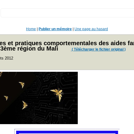
:
Home
|
Publier un mémoire
|
Une page au hasard
es et pratiques comportementales des aides fam
 3ème région du Mali
( Télécharger le fichier original )
ets 2012