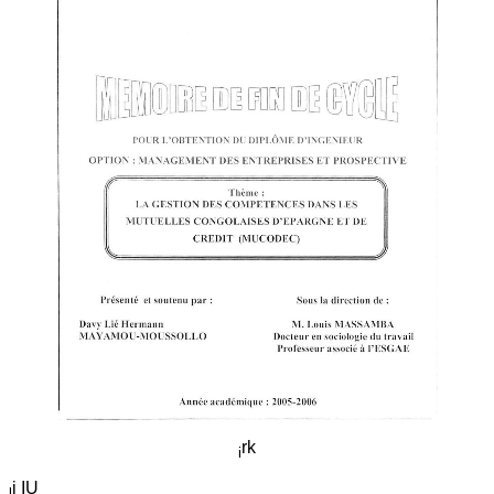
rk
i
i IU
l